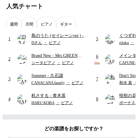
人気チャート
週間
月間
ピアノ
ギター
島のうた (セイレーンver.)
-
くつずれ
1
5
セイレーン(CV.鈴木みのり)
誠人)
(
Dさん
・
ピアノ
rilaku
・
(難易度:★★★★☆/歌詞・コ
島のひみ
Brand New
- Mrs.GREEN
メインタ
ード・ペダル付き/『映画ちい
6
2
APPLE
メイド 
かわ 人魚の島のひみつ』よ
シータピアノ
・
ピアノ
CAFUNE
New
ンメンケ
り)
Summer
- 久石譲
Don't St
ズニー/コー
3
7
CANACANA family
・
ピアノ
和水 真
・
机さする
- 青木遥
怪獣の花
4
8
ードパー
HARU KOBA
・
ピアノ
ボーナス
どの楽譜をお探しですか？