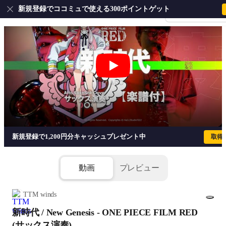
新規登録でココミュで使える300ポイントゲット
会員登録・ログイ
新時代 / New Genesis - ONE PIECE
新規登録で1,200円分キャッシュプレゼント中
取得
動画
プレビュー
TTM winds
新時代 / New Genesis - ONE PIECE FILM RED
1/3
(サックス演奏)