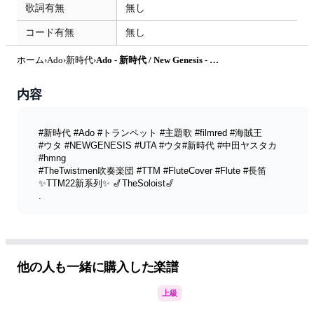
歌詞有無
無し
コード有無
無し
ホーム
›
Ado
›
新時代
›
Ado - 新時代 / New Genesis - ONE PIECE FILM RED (サックス演奏) by FungYip
内容
#新時代 #Ado #トランペット #主題歌 #filmred #海賊王
#ウタ #NEWGENESIS #UTA #ウタ#新時代 #中田ヤスタカ 
#hmng
#TheTwistmen吹奏楽団 #TTM #FluteCover #Flute #長笛
✨TTM22新系列✨ 🎷TheSoloist🎷  
.
"新時代 / Ado - ONE PIECE FILM RED 主題歌 - 【サックス演
奏】
"New Genesis / Ado - ONE PIECE FILM RED 主題歌 - 
【AltoSaxoCover】
唄:  @Ado 
他の人も一緒に購入した楽譜
.
編者👨🏻‍🔧 葉楓
上級
奏者🎷 渡
Mixing🎙 Littlebrother Kel.L