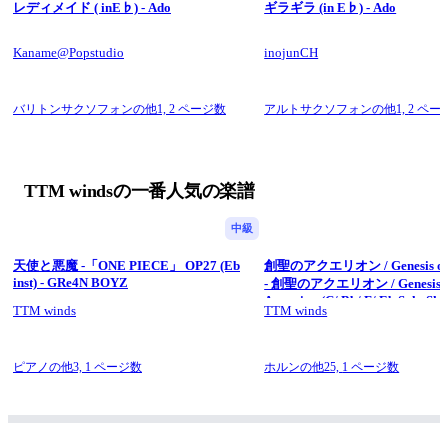
レディメイド ( inE♭) - Ado
ギラギラ (in E♭) - Ado
Credit🎥 Littlebrother Kel.L
Credit📸 Littlebrother Kel.L
.
Kaname@Popstudio
inojunCH
🎧 Music Sheet Download | 演奏に使われている楽譜詳細はコチ
ラ↓【楽譜付】
【🏴‍☠️新時代🏴‍☠️ 音源付】► 
https://youtu.be/Leq8J0E2TQ0
バリトンサクソフォンの他1,
2 ページ数
アルトサクソフォンの他1,
2 ペー
【🏴‍☠️新時代🏴‍☠️ 樂譜付】► stayTune
【🏴‍☠️新時代🏴‍☠️ 無料楽庫】► staytune
.
【Donation 贊助】► 
TTM windsの一番人気の楽譜
https://thetwistmen.gumroad.com/donation
【🟠Patreon🟠】► 
https://www.patreon.com/ttmwinds
.
中級
#TTM22 #TheSoloist #TheTwistmen 
#新時代 #NewGenesis #opening #主題歌 #Jpop
天使と悪魔 -「ONE PIECE」 OP27 (Eb
創聖のアクエリオン / Genesis of 
#改編 #FluteCover #Flute #長笛 #Music #音樂
inst) - GRe4N BOYZ
- 創聖のアクエリオン / Genesis o
#ワンピース #onepiece #全力疾吹 #團而結之 
Aquarion (C/ Bb/ F/ Eb Solo She
TTM winds
TTM winds
- AKINO
#instrumental #Windband #吹奏楽 #吹奏楽団 
.
Copyright © Kel.LStudio”22
ピアノの他3,
1 ページ数
ホルンの他25,
1 ページ数
All Rights Reserved.