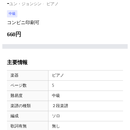
-
ユン・ジョンシン
ピアノ
中級
コンビニ印刷可
660円
主要情報
楽器
ピアノ
ページ数
5
難易度
中級
楽譜の種類
２段楽譜
編成
ソロ
歌詞有無
無し