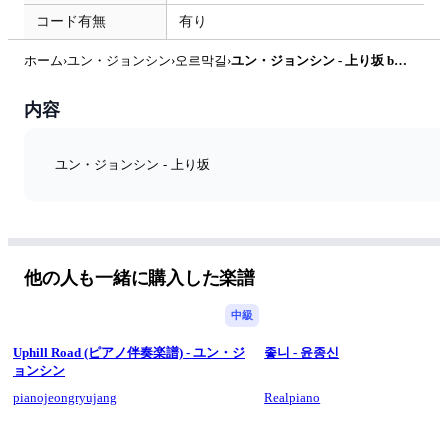
コード有無
有り
ホーム
›
ユン・ジョンシン
›
오르막길
›
ユン・ジョンシン - 上り坂 by PIANOiNU
内容
ユン・ジョンシン - 上り坂
他の人も一緒に購入した楽譜
中級
Uphill Road (ピアノ伴奏楽譜) - ユン・ジ
좋니 - 윤종신
ョンシン
pianojeongryujang
Realpiano