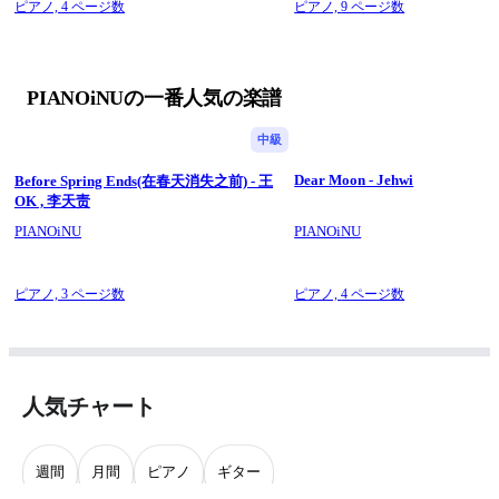
ピアノ,
4 ページ数
ピアノ,
9 ページ数
PIANOiNUの一番人気の楽譜
中級
Dear Moon - Jehwi
Before Spring Ends(在春天消失之前) - 王
OK , 李天责
PIANOiNU
PIANOiNU
ピアノ,
3 ページ数
ピアノ,
4 ページ数
人気チャート
週間
月間
ピアノ
ギター