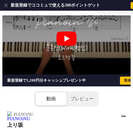
新規登録でココミュで使える300ポイントゲット
会員登録・ログイ
上り坂 - ユン・ジョンシン
新規登録で1,200円分キャッシュプレゼント中
取得
動画
プレビュー
PIANOiNU
上り坂
1/5