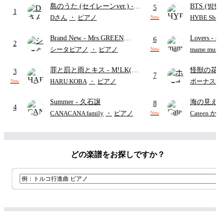
島のうた (セイレーンver.)
-
BTS (방탄
5
1
セイレーン(CV.鈴木みのり)
Intermedi
Dさん
・
ピアノ
HYBE Shee
New
(難易度:★★★★☆/歌詞・コ
단)
Brand New
- Mrs.GREEN
Lovers
- 
ード・ペダル付き/『映画ちい
6
2
APPLE
ト)
かわ 人魚の島のひみつ』よ
シータピアノ
・
ピアノ
mame musi
New
り)
罪と罰と雨とキス
- M!LK(佐
怪獣の花
3
7
野勇斗&吉田仁人)
ードパー
HARU KOBA
・
ピアノ
ボーナス
New
Summer
- 久石譲
海の見え
8
4
CANACANA family
・
ピアノ
Cateen 
New
どの楽譜をお探しですか？