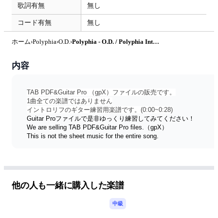
歌詞有無
無し
コード有無
無し
ホーム
›
Polyphia
›
O.D.
›
Polyphia - O.D. / Polyphia Intro Riff TAB 0:00~0:28 (TAB PDF & Guitar Pro files.（gpX）) by Technical Guitar
内容
TAB PDF&Guitar Pro （gpX）ファイルの販売です。
1曲全ての楽譜ではありません
イントロリフのギター練習用楽譜です。(0:00~0:28)
Guitar Proファイルで是非ゆっくり練習してみてください！
We are selling TAB PDF&Guitar Pro files.（gpX）
This is not the sheet music for the entire song. 
This is a practice score for only part of the guitar Intro. 
(0:00~0:28)
Please try practicing slowly with Guitar Pro files!
他の人も一緒に購入した楽譜
中級