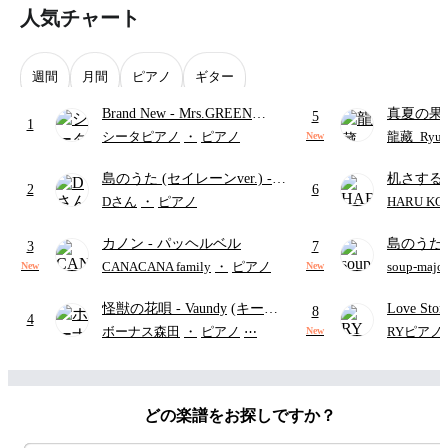
人気チャート
週間
月間
ピアノ
ギター
Brand New
- Mrs.GREEN
真夏の果
5
1
APPLE
ターズ
シータピアノ
・
ピアノ
龍藏_Ryuz
New
島のうた (セイレーンver.)
-
机さする
2
6
セイレーン(CV.鈴木みのり)
Dさん
・
ピアノ
HARU KO
(難易度:★★★★☆/歌詞・コ
カノン
- パッヘルベル
島のうた 
ード・ペダル付き/『映画ちい
3
7
映画ちい
かわ 人魚の島のひみつ』よ
CANACANA family
・
ピアノ
soup-majo
New
New
つ
(ドレ
り)
怪獣の花唄
- Vaundy
(キーボ
Love St
8
4
ードパート)
ボーナス森田
・
ピアノ
⋯
RYピアノ
New
どの楽譜をお探しですか？