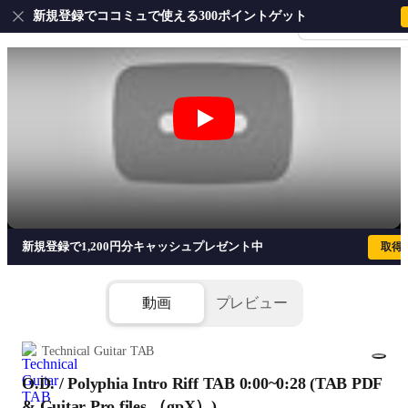
新規登録でココミュで使える300ポイントゲット
会員登録・ログイ
O.D. / Polyphia Intro Riff TAB 0:00~0
新規登録で1,200円分キャッシュプレゼント中
取得
動画
プレビュー
Technical Guitar TAB
O.D. / Polyphia Intro Riff TAB 0:00~0:28 (TAB PDF
1/2
添付ファイル(2個)
& Guitar Pro files.（gpX）)