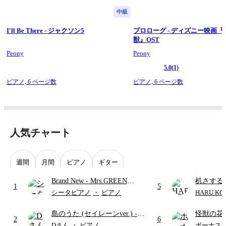
中級
I'll Be There - ジャクソン5
プロローグ - ディズニー映画
獣』OST
Peony
Peony
5.0
(1)
ピアノ,
6 ページ数
ピアノ,
6 ページ数
人気チャート
週間
月間
ピアノ
ギター
Brand New
- Mrs.GREEN
机さする
1
5
APPLE
シータピアノ
・
ピアノ
HARU KO
島のうた (セイレーンver.)
-
怪獣の花
2
6
セイレーン(CV.鈴木みのり)
ードパー
Dさん
・
ピアノ
ボーナス