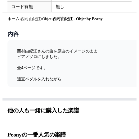
コード有無
無し
ホーム
›
西村由紀江
›
Objet
›
西村由紀江 - Objet by Peony
内容
西村由紀江さんの曲を原曲のイメージのまま
ピアノソロにしました。
全4ページです。
適宜ペダルを入れながら
自由にテンポを揺らして演奏してみてください。
楽譜の演奏は動画よりご確認ください。
他の人も一緒に購入した楽譜
Peonyの一番人気の楽譜