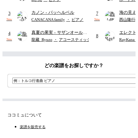
(難易度:★★★★☆/歌詞・コ
カノン
- パッヘルベル
海の見え
ード・ペダル付き/『映画ちい
3
7
ウクレレ（S
かわ 人魚の島のひみつ』よ
CANACANA family
・
ピアノ
西山隆行(Nis
New
New
アレンジ譜
り)
真夏の果実
- サザンオールス
エレクト
4
8
ターズ
ディズニ
龍藏_Ryuzo
・
アコースティックギター
RayKan
New
どの楽譜をお探しですか？
ココミュについて
楽譜を販売する