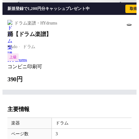
新規登録で1,200円分キャッシュプレゼント中
取得
ドラム楽譜・HYdrums
踊【ドラム楽譜】
-
Ado
ドラム
上級
コンビニ印刷可
390円
主要情報
楽器
ドラム
ページ数
3