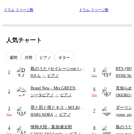
ドラム,
2 ページ数
ドラム,
3 ページ数
人気チャート
週間
月間
ピアノ
ギター
島のうた (セイレーンver.)
-
BTS (방탄
5
1
セイレーン(CV.鈴木みのり)
Intermedi
Dさん
・
ピアノ
HYBE Shee
New
(難易度:★★★★☆/歌詞・コ
단)
Brand New
- Mrs.GREEN
見知らぬ
ード・ペダル付き/『映画ちい
6
2
APPLE
ャツが乾
かわ 人魚の島のひみつ』よ
シータピアノ
・
ピアノ
OKEIKO P
New
歌)
り)
罪と罰と雨とキス
- M!LK(佐
ダーリン
3
7
野勇斗&吉田仁人)
APPLE
HARU KOBA
・
ピアノ
yomo_pia
New
付き／フ
情熱大陸
- 葉加瀬太郎
島のうた 
4
8
映画ちい
CANACANA family
・
ピアノ
soup-majo
New
New