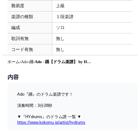
難易度
上級
楽譜の種類
１段楽譜
編成
ソロ
歌詞有無
無し
コード有無
無し
ホーム
›
Ado
›
踊
›
Ado - 踊【ドラム楽譜】 by HYdrums
内容
Ado『踊』のドラム楽譜です！
演奏時間：3分28秒
▼『HYdrums』のドラム譜 一覧 ▼
https://www.kokomu.jp/artist/hydrums
▼ドラム譜の読み方（無料配布）▼
https://www.kokomu.jp/sheet-music/25336