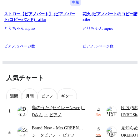
中級
ストロー【ピアノパート】 (ピアノパー
花火 (ピアノパートのコピー譜面で
aiko
ト/コピーバンド) - aiko
とりちゃん mpno
とりちゃん mpno
ピアノ,
5 ページ数
ピアノ,
5 ページ数
人気チャート
週間
月間
ピアノ
ギター
島のうた (セイレーンver.)
-
BTS (방탄
5
1
セイレーン(CV.鈴木みのり)
Intermedi
Dさん
・
ピアノ
HYBE Shee
New
(難易度:★★★★☆/歌詞・コ
단)
Brand New
- Mrs.GREEN
見知らぬ
ード・ペダル付き/『映画ちい
6
2
APPLE
ャツが乾
かわ 人魚の島のひみつ』よ
シータピアノ
・
ピアノ
OKEIKO P
New