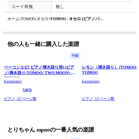
コード有無
無し
ホーム
›
TOMOO
›
オセロ
›
TOMOO - オセロ (ピアノパート) by とりちゃん
他の人も一緒に購入した楽譜
中級
ベーコンエピ( ピアノ弾き語り用) (ピア
レモン（弾き語り） (TOMOO/レ
TOMOO
ノ/弾き語り/TOMOO/ TWO MOON) -
TOMOO
kanapiano
kanapiano
5.0
(3)
ピアノ,
22 ページ数
ピアノ,
13 ページ数
とりちゃん mpnoの一番人気の楽譜