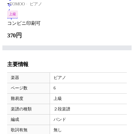
-
TOMOO
ピアノ
上級
コンビニ印刷可
370円
主要情報
楽器
ピアノ
ページ数
6
難易度
上級
楽譜の種類
２段楽譜
編成
バンド
歌詞有無
無し