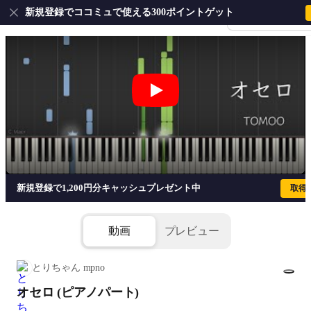
新規登録でココミュで使える300ポイントゲット
会員登録・ログイ
オセロ (ピアノパート) - TOMOO
新規登録で1,200円分キャッシュプレゼント中
取得
動画
プレビュー
とりちゃん mpno
オセロ (ピアノパート)
1/6