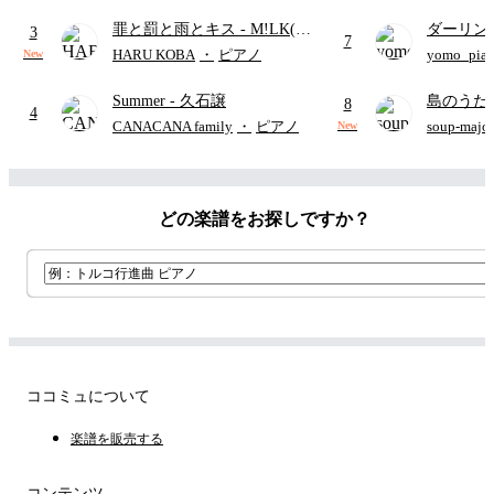
歌)
り)
罪と罰と雨とキス
- M!LK(佐
ダーリン
3
7
野勇斗&吉田仁人)
APPLE
HARU KOBA
・
ピアノ
yomo_pia
New
付き／フ
Summer
- 久石譲
島のうた 
8
4
映画ちい
CANACANA family
・
ピアノ
soup-majo
New
つ
(ドレ
どの楽譜をお探しですか？
ココミュについて
楽譜を販売する
コンテンツ