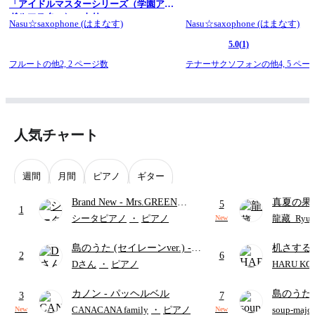
「アイドルマスターシリーズ（学園アイ
ドルマスター）」より
Nasu☆saxophone (はまなす)
Nasu☆saxophone (はまなす)
5.0
(1)
フルートの他2,
2 ページ数
テナーサクソフォンの他4,
5 ペー
人気チャート
週間
月間
ピアノ
ギター
Brand New
- Mrs.GREEN
真夏の果
5
1
APPLE
ターズ
シータピアノ
・
ピアノ
龍藏_Ryuz
New
島のうた (セイレーンver.)
-
机さする
2
6
セイレーン(CV.鈴木みのり)
Dさん
・
ピアノ
HARU KO
(難易度:★★★★☆/歌詞・コ
カノン
- パッヘルベル
島のうた 
ード・ペダル付き/『映画ちい
3
7
映画ちい
かわ 人魚の島のひみつ』よ
CANACANA family
・
ピアノ
soup-majo
New
New