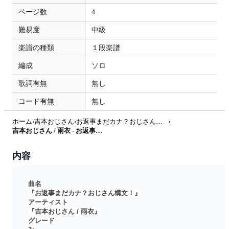
ページ数
4
難易度
中級
楽譜の種類
１段楽譜
編成
ソロ
歌詞有無
無し
コード有無
無し
ホーム
›
吉本おじさん
›
お返事まだカナ？おじさん構文！
›
吉本おじさん / 雨衣 - お返事まだカナ？おじさん構文！ (inE♭) by Nasu☆saxophone
内容
曲名
『お返事まだカナ？おじさん構文！』
アーティスト
『吉本おじさん / 雨衣』
グレード