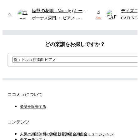
つ
(ドレ
り)
怪獣の花唄
- Vaundy
(キーボ
ディズニ
8
4
ードパート)
レー
- Di
ボーナス森田
・
ピアノ
⋯
CAFUNE
New
ィズニー/D
ード有)
どの楽譜をお探しですか？
ココミュについて
楽譜を販売する
コンテンツ
人気の楽譜
無料の楽譜
新着楽譜
全楽曲
全ミュージシャン
全アーティスト