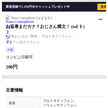
新規登録で1,200円分キャッシュプレゼント中
取得
Nasu☆saxophone (はまなす)
お返事まだカナ？おじさん構文！ (inE♭)
-
吉本おじさん / 雨衣
アルトサクソフォン,
バリトンサクソフォン
中級
コンビニ印刷可
200円
主要情報
アルトサクソフォン,
楽器
バリトンサクソフォン