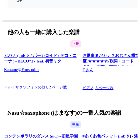
3+
記譜
inE♭
ーーーーーーーーーーーーーーーーーー
その他の楽譜はこちらから
楽譜リスト
1
他の人も一緒に購入した楽譜
楽譜リスト 
2
上級
ヒバナ ( inE♭ / ボーカロイド / デコ・ニ
お返事まだカナ？おじさん構文！
ーナ ) - DECO*27 feat. 初音ミク
度:★★★★☆/歌詞・コード・
き/feat. 雨衣) - 吉本おじさん
Kaname@Popstudio
Dさん
アルトサクソフォンの他1,
2 ページ数
ピアノ,
8 ページ数
Nasu☆saxophone (はまなす)の一番人気の楽譜
中級
コンテンポラリのダンス (inC) - 初星学園
#あくあ色パレット (inB♭) - 