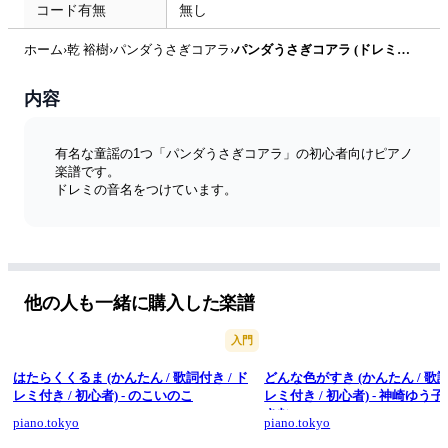
コード有無
無し
ホーム
›
乾 裕樹
›
パンダうさぎコアラ
›
パンダうさぎコアラ (ドレミ付き簡単楽譜) by ピアノ塾
内容
有名な童謡の1つ「パンダうさぎコアラ」の初心者向けピアノ
楽譜です。
ドレミの音名をつけています。
他の人も一緒に購入した楽譜
入門
はたらくくるま (かんたん / 歌詞付き / ド
どんな色がすき (かんたん / 歌詞
レミ付き / 初心者) - のこいのこ
レミ付き / 初心者) - 神崎ゆう
さむ
piano.tokyo
piano.tokyo