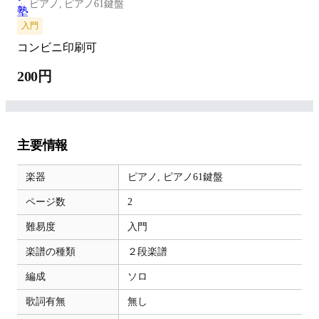
ピアノ,
ピアノ61鍵盤
入門
コンビニ印刷可
200円
主要情報
楽器
ピアノ,
ピアノ61鍵盤
ページ数
2
難易度
入門
楽譜の種類
２段楽譜
編成
ソロ
歌詞有無
無し