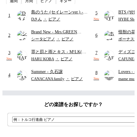
週間
月間
ピアノ
ギター
島のうた (セイレーンver.)
-
BTS (방탄
5
1
セイレーン(CV.鈴木みのり)
Intermedi
Dさん
・
ピアノ
HYBE Shee
New
(難易度:★★★★☆/歌詞・コ
단)
Brand New
- Mrs.GREEN
怪獣の花
ード・ペダル付き/『映画ちい
2
6
APPLE
ードパー
かわ 人魚の島のひみつ』よ
シータピアノ
・
ピアノ
ボーナス
り)
罪と罰と雨とキス
- M!LK(佐
ディズニ
3
7
野勇斗&吉田仁人)
レー
- Di
HARU KOBA
・
ピアノ
CAFUNE
New
New
ィズニー/D
Summer
- 久石譲
Lovers
- 
ード有)
8
4
ト)
CANACANA family
・
ピアノ
mame musi
New
どの楽譜をお探しですか？