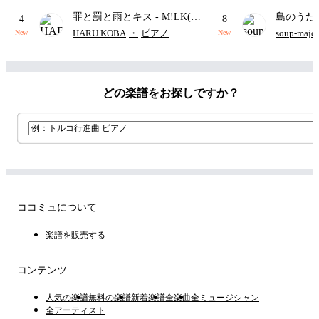
罪と罰と雨とキス
- M!LK(佐
島のうた 
4
8
野勇斗&吉田仁人)
映画ちい
HARU KOBA
・
ピアノ
soup-majo
New
New
つ
(ドレ
どの楽譜をお探しですか？
ココミュについて
楽譜を販売する
コンテンツ
人気の楽譜
無料の楽譜
新着楽譜
全楽曲
全ミュージシャン
全アーティスト