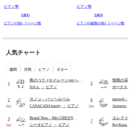
ピアノ塾
ピアノ塾
5.0
(1)
5.0
(3)
ピアノの他1,
5 ページ数
ピアノ61鍵盤の他1,
5 ページ数
人気チャート
週間
月間
ピアノ
ギター
島のうた (セイレーンver.)
-
怪獣の花
1
5
セイレーン(CV.鈴木みのり)
ードパー
Dさん
・
ピアノ
ボーナス
(難易度:★★★★☆/歌詞・コ
カノン
- パッヘルベル
unravel
-
ード・ペダル付き/『映画ちい
2
6
雨
かわ 人魚の島のひみつ』よ
CANACANA family
・
ピアノ
Animenz
New
New
り)
Brand New
- Mrs.GREEN
エレクト
3
7
APPLE
ディズニ
シータピアノ
・
ピアノ
RayKan
New