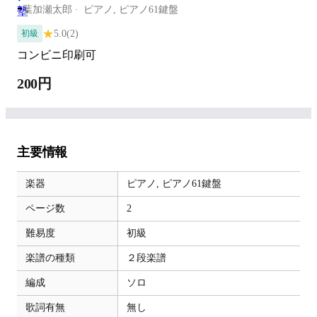
-
葉加瀬太郎
ピアノ,
ピアノ61鍵盤
★
5.0
(2)
初級
コンビニ印刷可
200円
主要情報
楽器
ピアノ,
ピアノ61鍵盤
ページ数
2
難易度
初級
楽譜の種類
２段楽譜
編成
ソロ
歌詞有無
無し