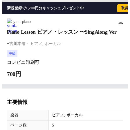
新規登録で1,200円分キャッシュプレゼント中
取得
yuni-piano
Piano Lesson ピアノ・レッスン 〜SingAlong Ver
-
古川本舗
ピアノ,
ボーカル
中級
コンビニ印刷可
700円
主要情報
楽器
ピアノ,
ボーカル
ページ数
5