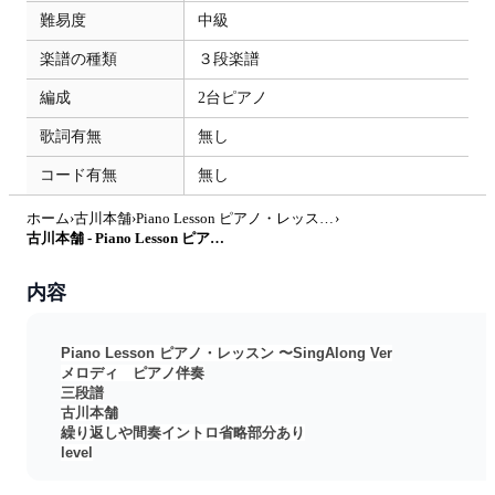
難易度
中級
楽譜の種類
３段楽譜
編成
2台ピアノ
歌詞有無
無し
コード有無
無し
ホーム
›
古川本舗
›
Piano Lesson ピアノ・レッスン 〜SingAlong Ver
›
古川本舗 - Piano Lesson ピアノ・レッスン 〜SingAlong Ver by yuni
内容
Piano Lesson ピアノ・レッスン 〜SingAlong Ver
メロディ ピアノ伴奏
三段譜
古川本舗
繰り返しや間奏イントロ省略部分あり
level
簡単
普通☆☆☆