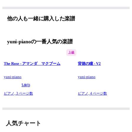
難しい
他の人も一緒に購入した楽譜
yuni-pianoの一番人気の楽譜
上級
The Rose - アマンダ マクブーム
背徳の瞳 - V2
yuni-piano
yuni-piano
5.0
(1)
ピアノ,
3 ページ数
ピアノ,
4 ページ数
人気チャート