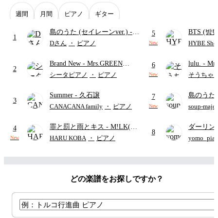
週間
月間
ピアノ
ギター
島のうた (セイレーンver.)
-
BTS (방탄
5
1
セイレーン(CV.鈴木みのり)
Intermedi
Dさん
・
ピアノ
HYBE Shee
New
(難易度:★★★★☆/歌詞・コ
단)
Brand New
- Mrs.GREEN
lulu.
- Mr
ード・ペダル付き/『映画ちい
6
2
APPLE
かわ 人魚の島のひみつ』よ
シータピアノ
・
ピアノ
そうちゃ
New
り)
Summer
- 久石譲
島のうた 
7
3
映画ちい
CANACANA family
・
ピアノ
soup-majo
New
つ
(ドレ
罪と罰と雨とキス
- M!LK(佐
ダーリン
4
8
野勇斗&吉田仁人)
APPLE
HARU KOBA
・
ピアノ
yomo_pia
New
付き／フ
どの楽譜をお探しですか？