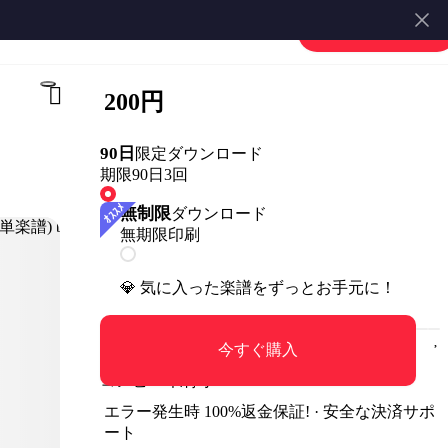
楽譜を販売する
会員登録・ログイン
200円
90日
限定ダウンロード
期限90日
3回
無制限
ダウンロード
無期限
印刷
💎 気に入った楽譜をずっとお手元に！
今すぐ購入
コンビニ印刷可
エラー発生時 100%返金保証! · 安全な決済サポ
ート