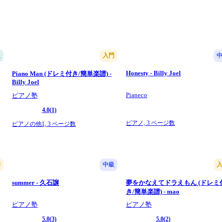
級
入門
Honesty - Billy Joel
Piano Man (ドレミ付き/簡単楽譜) -
Billy Joel
Pianeco
ピアノ塾
4.0
(1)
ピアノ,
3 ページ数
ピアノの他1,
3 ページ数
門
中級
summer - 久石譲
夢をかなえてドラえもん (ドレミ
き/簡単楽譜) - mao
ピアノ塾
ピアノ塾
5.0
(3)
5.0
(2)