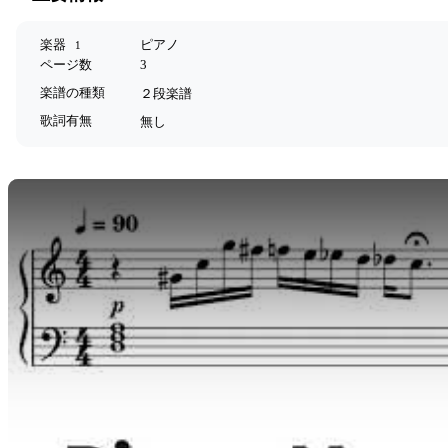
楽器
ピアノ
1
ページ数
3
楽譜の種類
２段楽譜
歌詞有無
無し