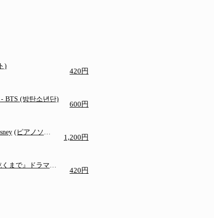
ト)
420円
e
- BTS (방탄소년단)
600円
isney
(ピアノソロ/
1,200円
)
乾くまで』ドラマ主
420円