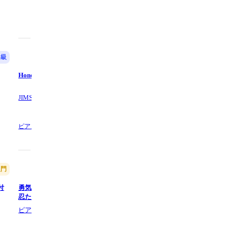
中級
上級
Honesty - Billy Joel
Uptown Girl - Billy Joel
JIMS Music
Piano Go Life
ピアノ,
6 ページ数
ピアノ,
7 ページ数
入門
入門
付
勇気100% (ドレミ付き簡単楽譜) -
Believe (簡単楽譜)
忍たま乱太郎
ピアノ塾
ピアノ塾