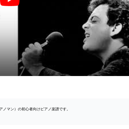
Piano Man (簡単楽譜) - Billy Joel
（ピアノマン）の初心者向けピアノ楽譜です。