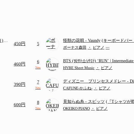
り)
怪獣の花唄
- Vaundy
(キーボードパー
450円
5
画ち
ボーナス森田
・
ピアノ
⋯
BTS (방탄소년단) ‘RUN’ | Intermediat
6
460円
HYBE Sheet Music
・
ピアノ
New
ディズニー プリンセスメドレー
- D
7
390円
ディズニー/Disney/メドレー/コード有
CAFUNE-かふね-
・
ピアノ
New
見知らぬ糸
- スピッツ
(『Tシャツが
8
600円
題歌)
OKEIKO PIANO
・
ピアノ
New