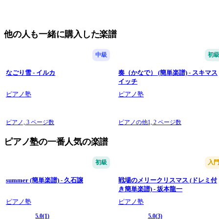
他の人も一緒に購入した楽譜
中級
初
なごり雪 - イルカ
奏（かなで） (簡単楽譜) - スキマス
イッチ
ピアノ塾
ピアノ塾
ピアノ,
3 ページ数
ピアノの他1,
2 ページ数
ピアノ塾の一番人気の楽譜
初級
入
summer (簡単楽譜) - 久石譲
戦場のメリークリスマス (ドレミ付
き簡単楽譜) - 坂本龍一
ピアノ塾
ピアノ塾
5.0
(1)
5.0
(3)