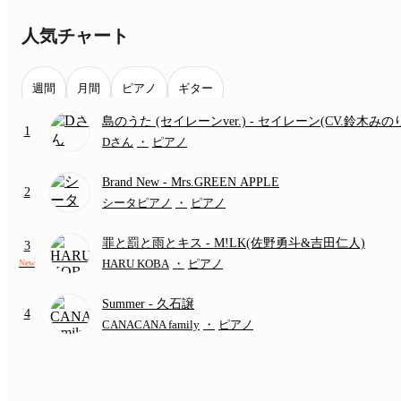
人気チャート
週間
月間
ピアノ
ギター
島のうた (セイレーンver.)
- セイレーン(CV.鈴木みの
1
(難易度:★★★★☆/歌詞・コード・ペダル付き/『映
Dさん
・
ピアノ
いかわ 人魚の島のひみつ』より)
Brand New
- Mrs.GREEN APPLE
2
シータピアノ
・
ピアノ
罪と罰と雨とキス
- M!LK(佐野勇斗&吉田仁人)
3
HARU KOBA
・
ピアノ
New
Summer
- 久石譲
4
CANACANA family
・
ピアノ