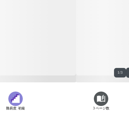
1/3
難易度: 初級
3 ページ数