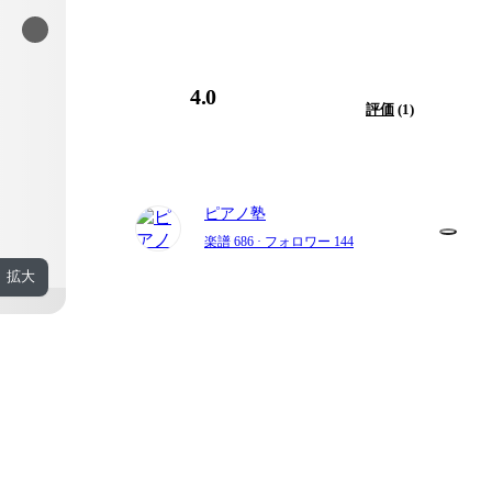
4.0
評価
(1)
ピアノ塾
楽譜 686
· フォロワー 144
拡大