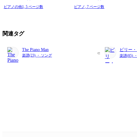
ピアノの他1,
5 ページ数
ピアノ,
7 ページ数
関連タグ
The Piano Man
ビリー・
楽譜(23) ・ ソング
楽譜(85)