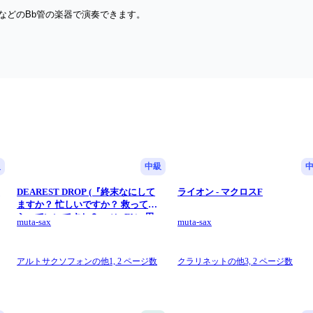
などのBb管の楽器で演奏できます。
級
中級
ー
DEAREST DROP (『終末なにして
ライオン - マクロスF
ますか？ 忙しいですか？ 救っても
らっていいですか？』 / in Eb) - 田
muta-sax
muta-sax
所あずさ
アルトサクソフォンの他1,
2 ページ数
クラリネットの他3,
2 ページ数