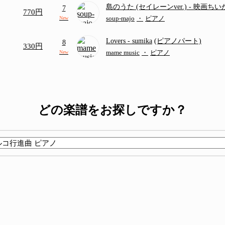
島のうた (セイレーンver.)
- 映画ち
7
770円
つ
(ドレミ付き初級)
soup-majo
・
ピアノ
New
Lovers
- sumika
(ピアノパート)
8
330円
mame music
・
ピアノ
New
どの楽譜をお探しですか？