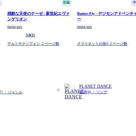
級
初級
残酷な天使のテーゼ - 新世紀エヴァ
Butter-Fly - デジモンアドベンチ
ンゲリオン
ー
muta-sax
muta-sax
5.0
(2)
アルトサクソフォン,
2 ページ数
クラリネットの他3,
2 ページ数
PLANET DANCE
楽譜(4) ・ ソング
67) ・ ジャンル