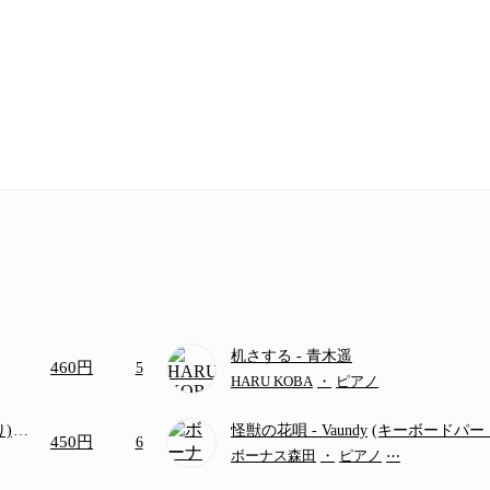
机さする
- 青木遥
460円
5
HARU KOBA
・
ピアノ
り)
怪獣の花唄
- Vaundy
(キーボードパー
450円
6
画ち
ボーナス森田
・
ピアノ
⋯