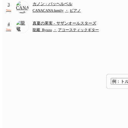
カノン
- パッヘルベル
3
CANACANA family
・
ピアノ
New
真夏の果実
- サザンオールスターズ
4
龍藏_Ryuzo
・
アコースティックギター
New