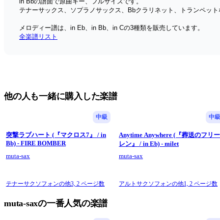
in Bbの譜面で原曲キー、フルサイズです。
テナーサックス、ソプラノサックス、Bbクラリネット、トランペット
メロディー譜は、in Eb、in Bb、in Cの3種類を販売しています。
全楽譜リスト
他の人も一緒に購入した楽譜
中級
中
突撃ラブハート (『マクロス7』 / in
Anytime Anywhere (『葬送のフリ
Bb) - FIRE BOMBER
レン』 / in Eb) - milet
muta-sax
muta-sax
テナーサクソフォンの他3,
2 ページ数
アルトサクソフォンの他1,
2 ページ数
muta-saxの一番人気の楽譜