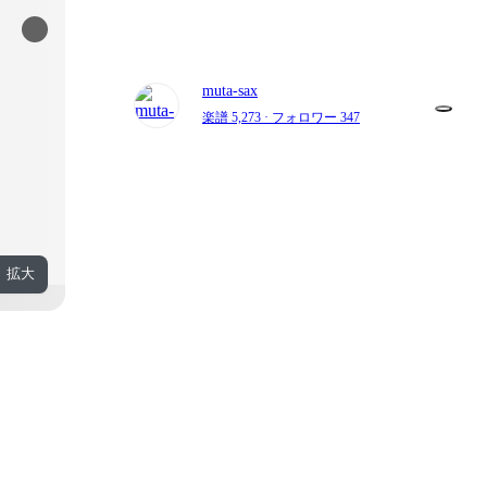
muta-sax
楽譜 5,273
· フォロワー 347
拡大