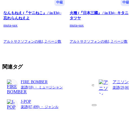
中級
中
なんもねえ (『ヤニねこ』 / in Eb) -
火種 (『日本三國』 / in Eb) - キタニ
忘れらんねえよ
タツヤ
muta-sax
muta-sax
アルトサクソフォンの他1,
2 ページ数
アルトサクソフォンの他1,
2 ページ数
関連タグ
FIRE BOMBER
アニソン
楽譜(18) ・ ミュージシャン
楽譜(29,0
J-POP
楽譜(87,499) ・ ジャンル