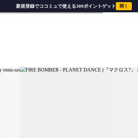
新規登録でココミュで使える300ポイントゲット
開く
『マクロス7』 / in Bb) by muta-sax