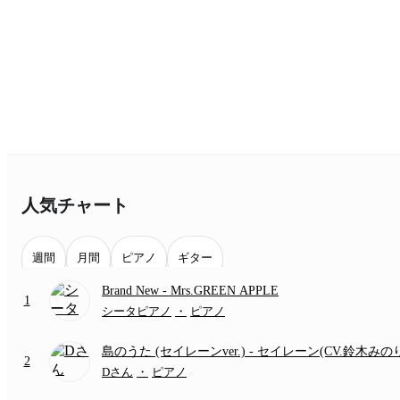
人気チャート
週間
月間
ピアノ
ギター
Brand New
- Mrs.GREEN APPLE
1
シータピアノ
・
ピアノ
島のうた (セイレーンver.)
- セイレーン(CV.鈴木みの
2
(難易度:★★★★☆/歌詞・コード・ペダル付き/『映
Dさん
・
ピアノ
いかわ 人魚の島のひみつ』より)