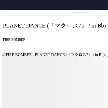
ホーム
›
FIRE BOMBER
›
PLANET DANCE
›
FIRE BOMBER - PLANET DANCE (
楽譜名
PLANET DANCE (『マクロス7』 / in Bb)
-
FIRE BOMBER