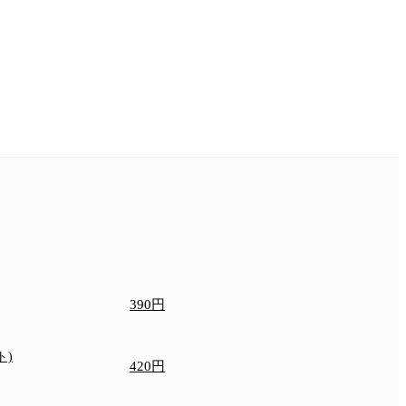
390円
ト)
420円