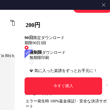
楽譜を販売する
会員登録・ログイン
200円
90日
限定ダウンロード
期限90日
3回
無制限
ダウンロード
無期限
印刷
💎 気に入った楽譜をずっとお手元に！
今すぐ購入
コンビニ印刷可
エラー発生時 100%返金保証! · 安全な決済サポ
ート