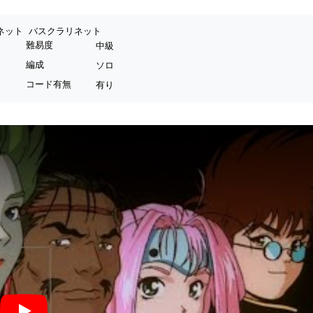
ネット
バスクラリネット
難易度
中級
編成
ソロ
コード有無
有り