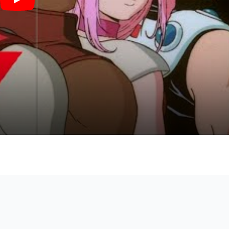
PLANET DANCE (『マクロス7』 / in Bb) - FIRE BOMBER