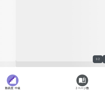
1/2
難易度: 中級
2 ページ数