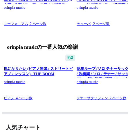
ト譜 / 金管 / ユーフォニアム / ブラス /
ューバ / ブラス / Eve / 吹奏楽 /
orinpia music
orinpia music
Eve / 吹奏楽 / 少人数 / 楽しい) - ナユタン
しい) - ナユタン星人
星人
ユーフォニアム,
2 ページ数
チューバ ,
2 ページ数
orinpia musicの一番人気の楽譜
初級
風になりたい (ピアノ連弾 / ストリートピ
惑星ループ (ソロ テナーサックス
アノ / レッスン) - THE BOOM
/ 吹奏楽 / ソロ / テナー / サック
ディー譜 / 初音 / 惑星 / ループ
orinpia music
orinpia music
星人) - Eve
ピアノ,
4 ページ数
テナーサクソフォン,
2 ページ数
人気チャート