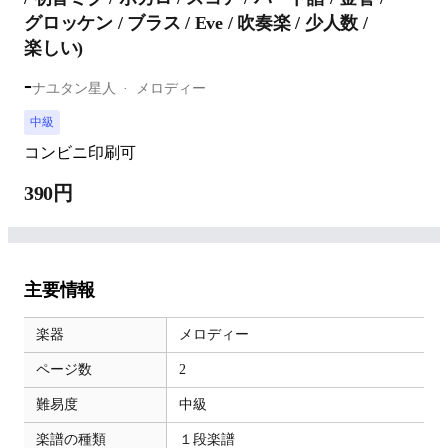
グロッケン / ブラス / Eve / 吹奏楽 / 少人数 /
楽しい)
-
ナユタン星人
メロディー
中級
コンビニ印刷可
390円
主要情報
楽器
メロディー
ページ数
2
難易度
中級
楽譜の種類
１段楽譜