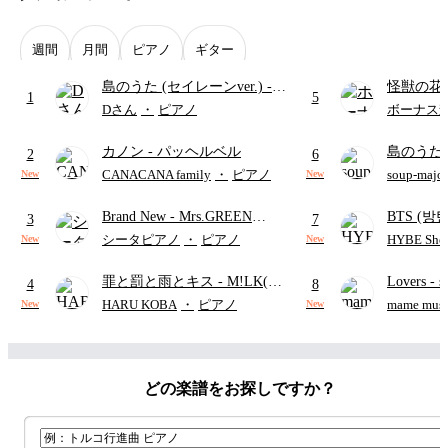
週間
月間
ピアノ
ギター
島のうた (セイレーンver.)
-
怪獣の花
1
5
セイレーン(CV.鈴木みのり)
ードパー
Dさん
・
ピアノ
ボーナス
(難易度:★★★★☆/歌詞・コ
カノン
- パッヘルベル
島のうた 
ード・ペダル付き/『映画ちい
2
6
映画ちい
かわ 人魚の島のひみつ』よ
CANACANA family
・
ピアノ
soup-majo
New
New
つ
(ドレ
り)
Brand New
- Mrs.GREEN
BTS (방탄
3
7
APPLE
Intermedi
シータピアノ
・
ピアノ
HYBE Shee
New
New
단)
罪と罰と雨とキス
- M!LK(佐
Lovers
- 
4
8
野勇斗&吉田仁人)
ト)
HARU KOBA
・
ピアノ
mame musi
New
New
どの楽譜をお探しですか？