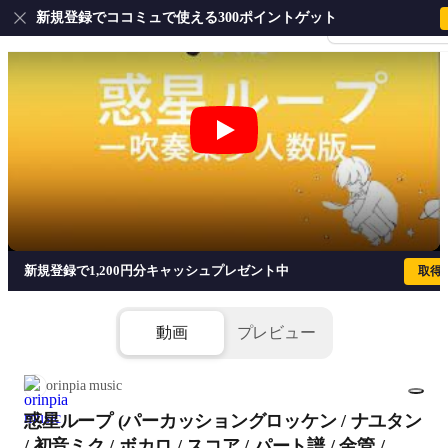
新規登録でココミュで使える300ポイントゲット
会員登録・ログイ
惑星ループ (パーカッショングロッケン / ナユ
新規登録で1,200円分キャッシュプレゼント中
取得
動画
プレビュー
orinpia music
惑星ループ (パーカッショングロッケン / ナユタン
1/2
/ 初音ミク / ボカロ / スコア / パート譜 / 金管 /