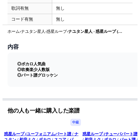
歌詞有無
無し
コード有無
無し
ホーム
›
ナユタン星人
›
惑星ループ
›
ナユタン星人 - 惑星ループ (パーカッショングロッケン / ナユタン / 初音ミク / ボカロ / スコア / パート譜 / 金管 / グロッケン / ブラス / Eve / 吹奏楽 / 少人数 / 楽しい) by orinpia music
内容
◎ボカロ人気曲
◎吹奏楽少人数版
◎パート譜グロッケン
他の人も一緒に購入した楽譜
中級
惑星ループ (ユーフォニアムパート譜 / ナ
惑星ループ (チューバパート譜 
ユタン / 初音ミク / ボカロ / スコア / パー
/ 初音ミク / ボカロ / パート譜 / 金管 / チ