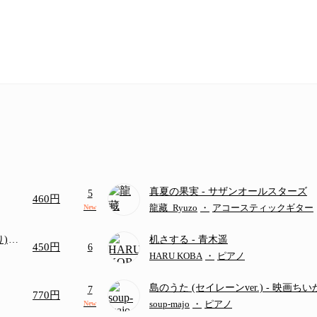
真夏の果実
- サザンオールスターズ
5
460円
龍藏_Ryuzo
・
アコースティックギター
New
り)
机さする
- 青木遥
450円
6
画ち
HARU KOBA
・
ピアノ
島のうた (セイレーンver.)
- 映画ち
7
770円
つ
(ドレミ付き初級)
soup-majo
・
ピアノ
New