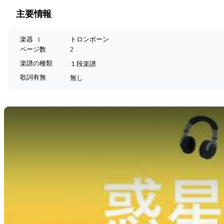
主要情報
楽器
トロンボーン
1
ページ数
2
楽譜の種類
１段楽譜
歌詞有無
無し