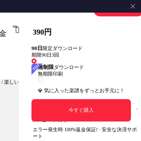
楽譜を販売する
会員登録・ログイン
390円
 金
90日
限定ダウンロード
期限90日
3回
無制限
ダウンロード
無期限
印刷
💎 気に入った楽譜をずっとお手元に！
今すぐ購入
コンビニ印刷可
エラー発生時 100%返金保証! · 安全な決済サポ
ート