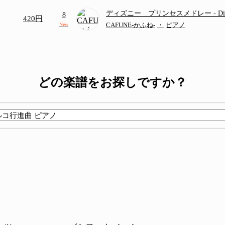
ディズニー プリンセスメドレー
- D
8
420円
ディズニー/Disney/メドレー/コード有
CAFUNE-かふね-
・
ピアノ
New
どの楽譜をお探しですか？