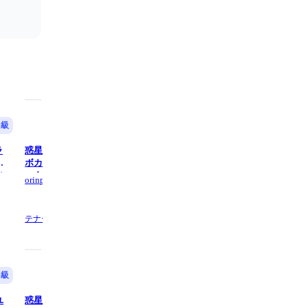
中級
中級
ラ
惑星ループ (ソロ テナーサックス /
惑星ループ (フルート/ナユタン 
ペ
ボカロ / 吹奏楽 / ソロ / テナー / サ
音ミク / ボカロ / スコア / パート
/
ックス / メロディー譜 / 初音 / 惑星 /
木管 / フルート / ブラス / Eve /
orinpia music
orinpia music
メ
ループ/ ナユタン星人) - Eve
楽 / 少人数) - ナユタン星人
テナーサクソフォン,
2 ページ数
フルートの他1,
2 ページ数
中級
中級
ユ
惑星ループ (B♭クラリネットトラ
惑星ループ (1stトロンボーン