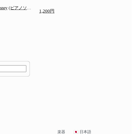
isney
(ピアノソロ/
1,200円
)
楽器
日本語