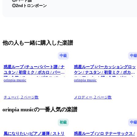
◎パート譜
◎2ndトロンボーン
他の人も一緒に購入した楽譜
中級
中
惑星ループ (チューバパート譜 / ナ
惑星ループ (パーカッショングロッ
ユタン / 初音ミク / ボカロ / パート
ケン / ナユタン / 初音ミク / ボカロ 
譜 / 金管 / チューバ / ブラス / Eve /
スコア / パート譜 / 金管 / グロッケ
orinpia music
orinpia music
吹奏楽 / 少人数 / 楽しい) - ナユタン
ン / ブラス / Eve / 吹奏楽 / 少人数 /
星人
楽しい) - ナユタン星人
チューバ ,
2 ページ数
メロディー,
2 ページ数
orinpia musicの一番人気の楽譜
初級
中
風になりたい (ピアノ連弾 / ストリ
惑星ループ (ソロ テナーサックス /