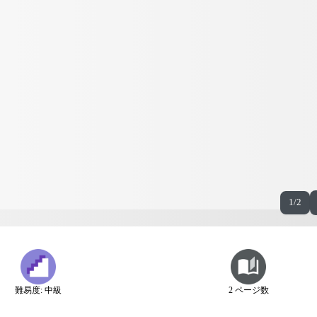
1/2
難易度: 中級
2 ページ数