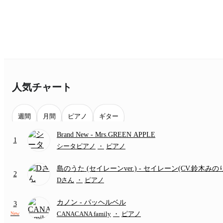
人気チャート
週間
月間
ピアノ
ギター
Brand New
- Mrs.GREEN APPLE
1
シータピアノ
・
ピアノ
島のうた (セイレーンver.)
- セイレーン(CV.鈴木みの
2
(難易度:★★★★☆/歌詞・コード・ペダル付き/『映
Dさん
・
ピアノ
いかわ 人魚の島のひみつ』より)
カノン
- パッヘルベル
3
CANACANA family
・
ピアノ
New