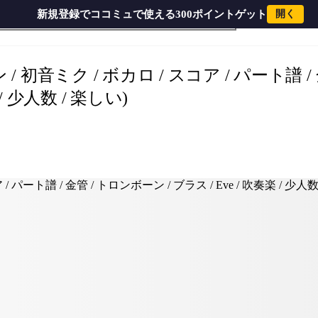
新規登録でココミュで使える300ポイントゲット
開く
ナユタン星人 - 惑星ループ (２ndトロンボーン / ナユタン / 初音ミク / ボカロ / スコア / パート譜 / 金管 / トロンボーン / ブラス / Eve / 吹奏楽 / 少人数 / 楽しい) by orinpia music
 初音ミク / ボカロ / スコア / パート譜 /
/ 少人数 / 楽しい)