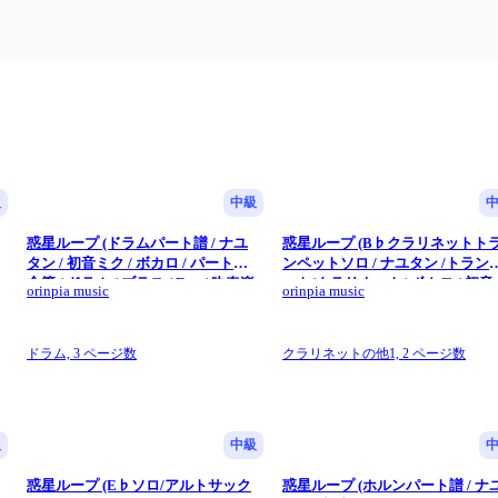
級
中級
惑星ループ (ドラムパート譜 / ナユ
惑星ループ (B♭クラリネットト
/
タン / 初音ミク / ボカロ / パート譜 /
ンペットソロ / ナユタン /トラン
金管 / ドラム / ブラス / Eve / 吹奏楽
ット/クラリネット/ ボカロ / 初音 
orinpia music
orinpia music
/ 少人数 / 楽しい) - ナユタン星人
吹奏楽 / ソロ譜 / クラリネット / 
ロディー譜) - Eve
ドラム,
3 ページ数
クラリネットの他1,
2 ページ数
級
中級
惑星ループ (E♭ソロ/アルトサック
惑星ループ (ホルンパート譜 / ナ