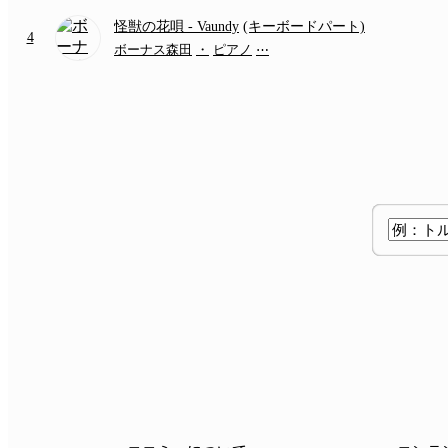
怪獣の花唄
- Vaundy
(キーボードパート)
4
ボーナス森田
・
ピアノ
⋯