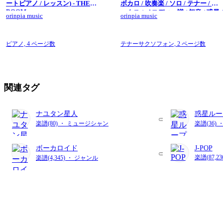
ートピアノ / レッスン) - THE
ボカロ / 吹奏楽 / ソロ / テナー / サ
BOOM
ックス / メロディー譜 / 初音 / 惑星 
orinpia music
orinpia music
ループ/ ナユタン星人) - Eve
ピアノ,
4 ページ数
テナーサクソフォン,
2 ページ数
関連タグ
ナユタン星人
惑星ルー
楽譜(80) ・ ミュージシャン
楽譜(36) 
ボーカロイド
J-POP
楽譜(87,2
楽譜(4,345) ・ ジャンル