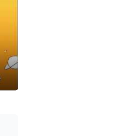
パート譜 / 金管 / トロンボーン / ブラス / Eve / 吹奏楽 / 少人数 / 楽しい) 