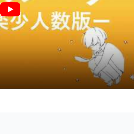
惑星ループ (２ndトロンボーン / ナユタン / 初音ミク / ボカロ / スコア / 