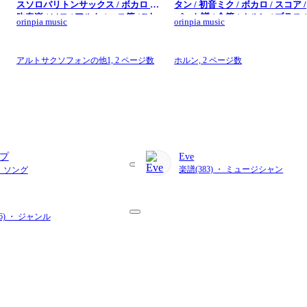
スソロバリトンサックス / ボカロ /
タン / 初音ミク / ボカロ / スコア /
/
吹奏楽 / ソロ / アルト / エス管 / E♭
パート譜 / 金管 / ホルン / ブラス /
orinpia music
orinpia music
/ サックス / メロディー譜 / 初音 / ナ
Eve / 吹奏楽 / 少人数 / 楽しい) - 
ユタン星人 ) - Eve
ユタン星人
アルトサクソフォンの他1,
2 ページ数
ホルン,
2 ページ数
プ
Eve
楽譜(383) ・ ミュージシャン
・ ソング
36) ・ ジャンル