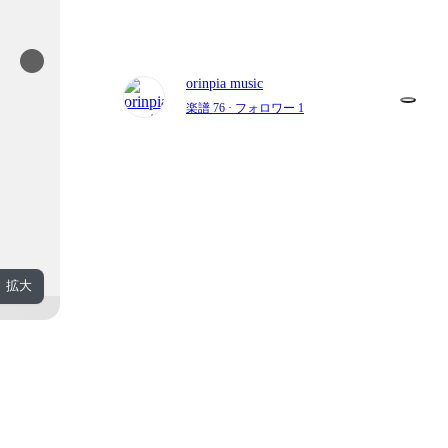
orinpia music
楽譜 76
· フォロワー 1
拡大