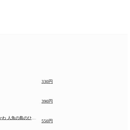
330円
390円
いかわ 人魚の島のひみ
550円