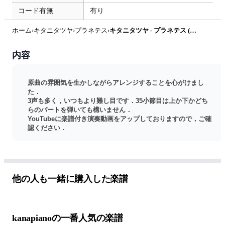
コード有無
有り
ホーム
›
キタニタツヤ
›
プラネテス
›
キタニタツヤ - プラネテス (キタニタツヤ/BIPORAR/プラネテス) by kanapiano
内容
原曲の雰囲気を生かしながらアレンジすることを心がけまし
た．
3声も多く，いつもより難し目です．35小節目は上か下かどち
らのパートを弾いても構いません．
YouTubeに楽譜付き演奏動画をアップしておりますので，ご確
認ください．
コードはほとんど公式Twitterより表記しています(一部maj9に
しました)
(
https://twitter.com/TatsuyaKitani2/st
...)
フジテレビ系 木曜劇場 『ゴシップ #彼女が知りたい本当の〇
〇』W主題歌
他の人も一緒に購入した楽譜
kanapianoの一番人気の楽譜