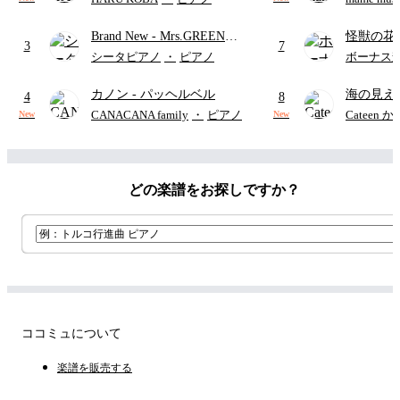
り)
Brand New
- Mrs.GREEN
怪獣の花
3
7
APPLE
ードパー
シータピアノ
・
ピアノ
ボーナス
カノン
- パッヘルベル
海の見え
4
8
CANACANA family
・
ピアノ
Cateen 
New
New
どの楽譜をお探しですか？
ココミュについて
楽譜を販売する