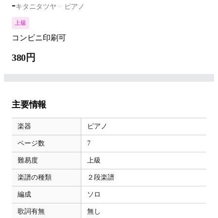
-
キタニタツヤ
ピアノ
上級
コンビニ印刷可
380円
主要情報
楽器
ピアノ
ページ数
7
難易度
上級
楽譜の種類
２段楽譜
編成
ソロ
歌詞有無
無し