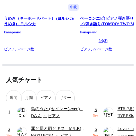
中級
うめき（キーボードパート） (ヨルシカ/
ベーコンエピ( ピアノ弾き語り用)
うめき) - ヨルシカ
ノ/弾き語り/TOMOO/ TWO MOO
TOMOO
kanapiano
kanapiano
5.0
(3)
ピアノ,
3 ページ数
ピアノ,
22 ページ数
人気チャート
週間
月間
ピアノ
ギター
島のうた (セイレーンver.)
-
BTS (방탄
5
1
セイレーン(CV.鈴木みのり)
Intermedi
Dさん
・
ピアノ
HYBE Shee
New
(難易度:★★★★☆/歌詞・コ
단)
罪と罰と雨とキス
- M!LK(佐
Lovers
- 
ード・ペダル付き/『映画ちい
2
6
野勇斗&吉田仁人)
ト)
かわ 人魚の島のひみつ』よ
HARU KOBA
・
ピアノ
mame musi
New
New