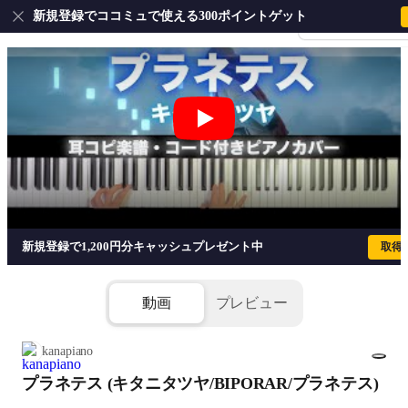
新規登録でココミュで使える300ポイントゲット
会員登録・ログイ
プラネテス (キタニタツヤ/BIPORAR
新規登録で1,200円分キャッシュプレゼント中
取得
動画
プレビュー
kanapiano
プラネテス (キタニタツヤ/BIPORAR/プラネテス)
1/7