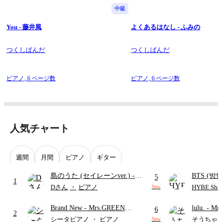
中級
You - 藤井風
よくあるはなし - ふみの
つくしぱんだ
つくしぱんだ
ピアノ,
6 ページ数
ピアノ,
6 ページ数
人気チャート
週間
月間
ピアノ
ギター
島のうた (セイレーンver.)
-
BTS (방탄
5
1
セイレーン(CV.鈴木みのり)
Intermedi
Dさん
・
ピアノ
HYBE Shee
New
(難易度:★★★★☆/歌詞・コ
단)
Brand New
- Mrs.GREEN
lulu.
- Mr
ード・ペダル付き/『映画ちい
6
2
APPLE
かわ 人魚の島のひみつ』よ
シータピアノ
・
ピアノ
そうちゃ
New