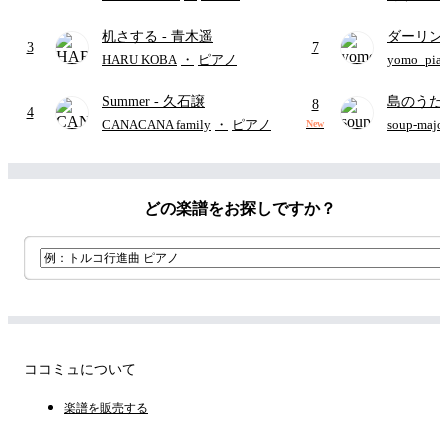
り)
机さする
- 青木遥
ダーリン
3
7
APPLE
HARU KOBA
・
ピアノ
yomo_pia
付き／フ
Summer
- 久石譲
島のうた 
8
4
映画ちい
CANACANA family
・
ピアノ
soup-majo
New
つ
(ドレ
どの楽譜をお探しですか？
ココミュについて
楽譜を販売する