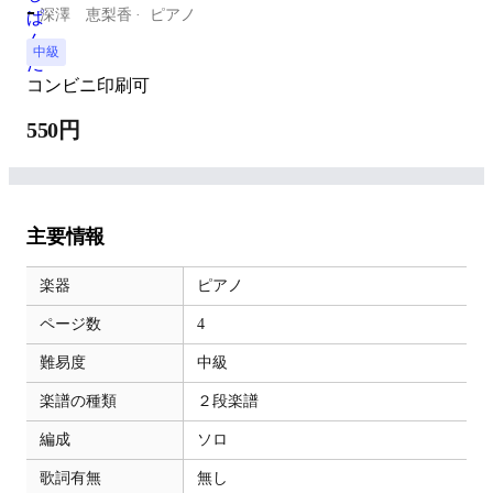
-
深澤 恵梨香
ピアノ
中級
コンビニ印刷可
550円
主要情報
楽器
ピアノ
ページ数
4
難易度
中級
楽譜の種類
２段楽譜
編成
ソロ
歌詞有無
無し