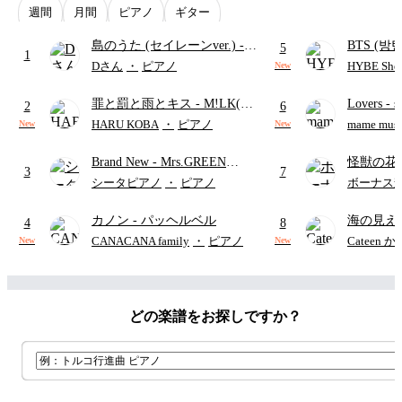
週間
月間
ピアノ
ギター
島のうた (セイレーンver.)
-
BTS (방탄
5
1
セイレーン(CV.鈴木みのり)
Intermedi
Dさん
・
ピアノ
HYBE Shee
New
(難易度:★★★★☆/歌詞・コ
단)
罪と罰と雨とキス
- M!LK(佐
Lovers
- 
ード・ペダル付き/『映画ちい
2
6
野勇斗&吉田仁人)
ト)
かわ 人魚の島のひみつ』よ
HARU KOBA
・
ピアノ
mame musi
New
New
り)
Brand New
- Mrs.GREEN
怪獣の花
3
7
APPLE
ードパー
シータピアノ
・
ピアノ
ボーナス
カノン
- パッヘルベル
海の見え
4
8
CANACANA family
・
ピアノ
Cateen 
New
New
どの楽譜をお探しですか？