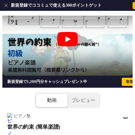
新規登録でココミュで使える300ポイントゲット
会員登録・ログイ
世界の約束 (簡単楽譜) - 倍賞千恵子
新規登録で1,200円分キャッシュプレゼント中
取得
動画
プレビュー
ピアノ塾
世界の約束 (簡単楽譜)
1/2