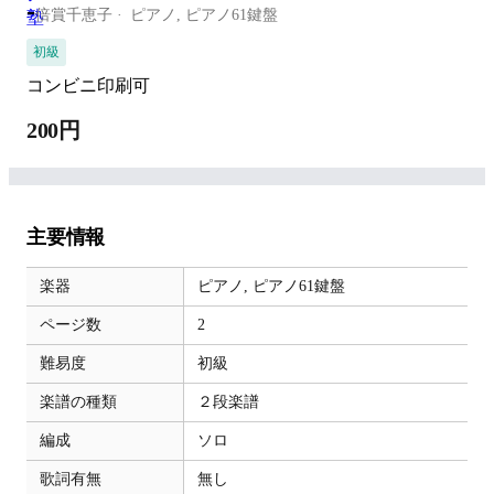
-
倍賞千恵子
ピアノ,
ピアノ61鍵盤
初級
コンビニ印刷可
200円
主要情報
楽器
ピアノ,
ピアノ61鍵盤
ページ数
2
難易度
初級
楽譜の種類
２段楽譜
編成
ソロ
歌詞有無
無し