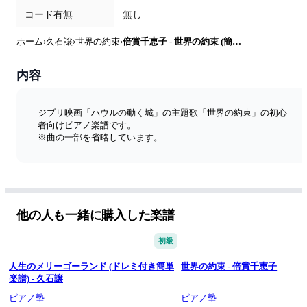
コード有無
無し
ホーム
›
久石譲
›
世界の約束
›
倍賞千恵子 - 世界の約束 (簡単楽譜) by ピアノ塾
内容
ジブリ映画「ハウルの動く城」の主題歌「世界の約束」の初心
者向けピアノ楽譜です。
※曲の一部を省略しています。
他の人も一緒に購入した楽譜
初級
人生のメリーゴーランド (ドレミ付き簡単
世界の約束 - 倍賞千恵子
楽譜) - 久石譲
ピアノ塾
ピアノ塾