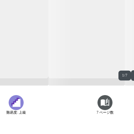
1/7
難易度: 上級
7 ページ数