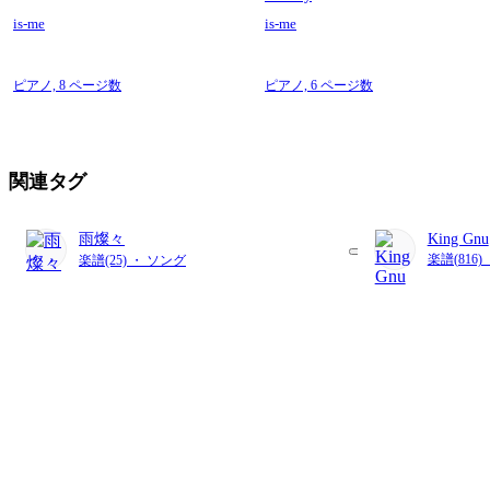
is-me
is-me
ピアノ,
8 ページ数
ピアノ,
6 ページ数
関連タグ
雨燦々
King Gnu
楽譜(816
楽譜(25) ・ ソング