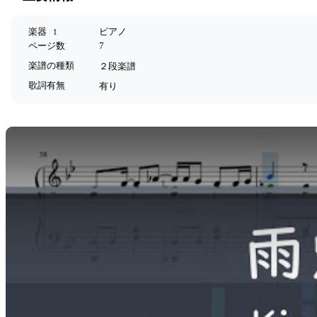
楽器
ピアノ
1
ページ数
7
楽譜の種類
２段楽譜
歌詞有無
有り