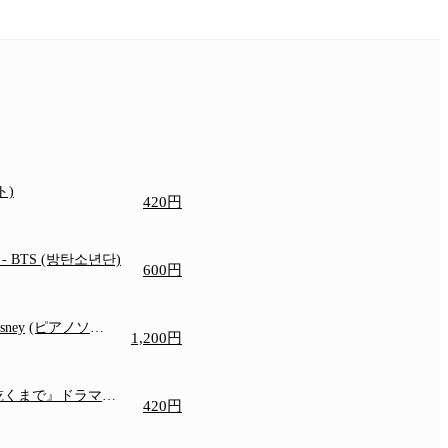
ト)
420円
e
- BTS (방탄소년단)
600円
isney
(ピアノソロ/
1,200円
)
乾くまで』ドラマ主
420円