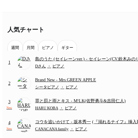
人気チャート
週間
月間
ピアノ
ギター
島のうた (セイレーンver.)
- セイレーン(CV.鈴木みの
1
(難易度:★★★★☆/歌詞・コード・ペダル付き/『映
Dさん
・
ピアノ
いかわ 人魚の島のひみつ』より)
Brand New
- Mrs.GREEN APPLE
2
シータピアノ
・
ピアノ
罪と罰と雨とキス
- M!LK(佐野勇斗&吉田仁人)
3
HARU KOBA
・
ピアノ
New
コウを追いかけて
- 坂本秀一
(『溺れるナイフ』挿入
4
CANACANA family
・
ピアノ
New