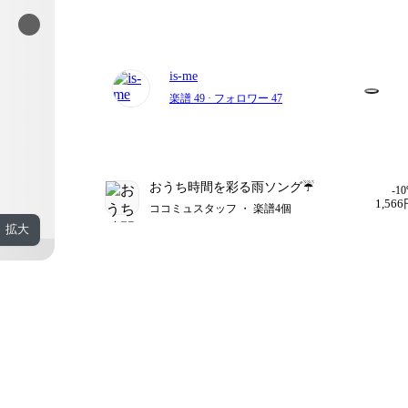
is-me
楽譜 49
· フォロワー 47
おうち時間を彩る雨ソング☔️
-1
1,56
ココミュスタッフ ・ 楽譜4個
拡大