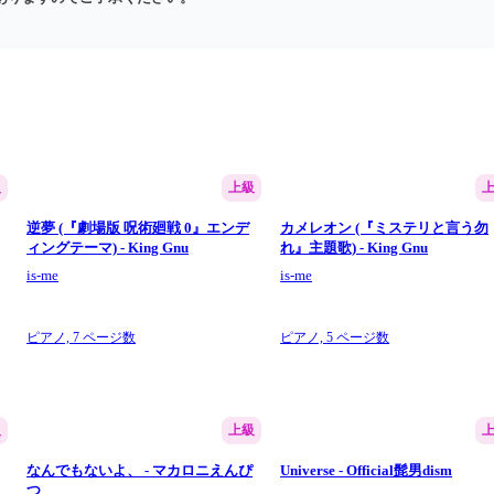
級
上級
逆夢 (『劇場版 呪術廻戦 0』エンデ
カメレオン (『ミステリと言う勿
ィングテーマ) - King Gnu
れ』主題歌) - King Gnu
is-me
is-me
ピアノ,
7 ページ数
ピアノ,
5 ページ数
級
上級
なんでもないよ、 - マカロニえんぴ
Universe - Official髭男dism
つ