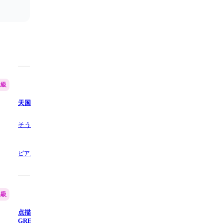
上級
上級
天国 - Mrs.GREEN APPLE
カナリヤ - 米津玄師
HARU KOBA
そうちゃんピアノ
5.0
(3)
ピアノ,
8 ページ数
ピアノ,
6 ページ数
上級
中級
点描の唄(feat.井上苑子) - Mrs.
ギラギラ - Ado
GREEN APPLE