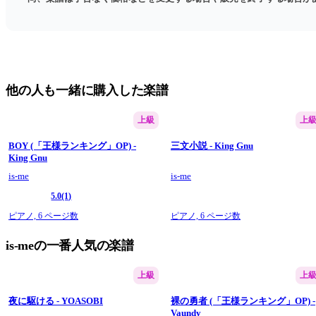
他の人も一緒に購入した楽譜
上級
上
BOY (「王様ランキング」OP) -
三文小説 - King Gnu
King Gnu
is-me
is-me
5.0
(1)
ピアノ,
6 ページ数
ピアノ,
6 ページ数
is-meの一番人気の楽譜
上級
上
夜に駆ける - YOASOBI
裸の勇者 (「王様ランキング」OP) -
Vaundy