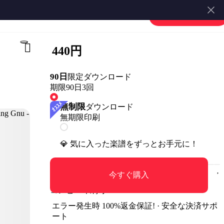
楽譜を販売する
会員登録・ログイン
440円
90日
限定ダウンロード
期限90日
3回
無制限
ダウンロード
無期限
印刷
💎 気に入った楽譜をずっとお手元に！
今すぐ購入
コンビニ印刷可
エラー発生時 100%返金保証! · 安全な決済サポ
ート