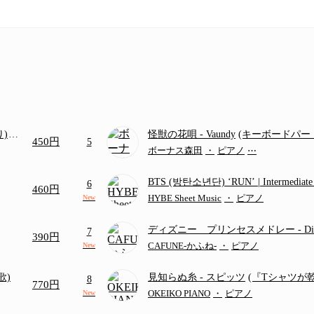
り)
怪獣の花唄
- Vaundy
(キーボードパー
450円
5
画ち
ボーナス森田
・
ピアノ
⋯
BTS (방탄소년단) ‘RUN’ | Intermediat
6
460円
HYBE Sheet Music
・
ピアノ
New
ディズニー プリンセスメドレー
- D
7
390円
ディズニー/Disney/メドレー/コード有
CAFUNE-かふね-
・
ピアノ
New
歌)
見知らぬ糸
- スピッツ
(『Tシャツが
8
770円
題歌)
OKEIKO PIANO
・
ピアノ
New