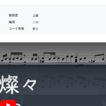
難易度
上級
編成
ソロ
コード有無
有り