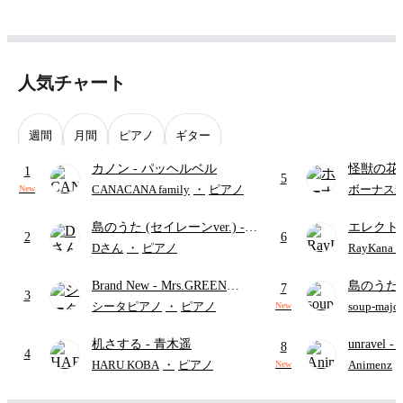
人気チャート
週間
月間
ピアノ
ギター
カノン
- パッヘルベル
怪獣の花
1
5
ードパー
CANACANA family
・
ピアノ
ボーナス
New
島のうた (セイレーンver.)
-
エレクト
2
6
セイレーン(CV.鈴木みのり)
ディズニ
Dさん
・
ピアノ
RayKan
(難易度:★★★★☆/歌詞・コ
Brand New
- Mrs.GREEN
島のうた 
ード・ペダル付き/『映画ちい
7
3
APPLE
映画ちい
かわ 人魚の島のひみつ』よ
シータピアノ
・
ピアノ
soup-majo
New
つ
(ドレ
り)
机さする
- 青木遥
unravel
-
8
4
雨
HARU KOBA
・
ピアノ
Animenz
New