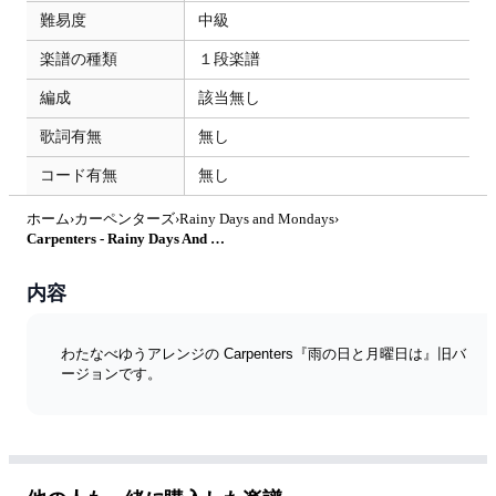
難易度
中級
楽譜の種類
１段楽譜
編成
該当無し
歌詞有無
無し
コード有無
無し
ホーム
›
カーペンターズ
›
Rainy Days and Mondays
›
Carpenters - Rainy Days And Mondays 雨の日と月曜日は by わたなべゆう
内容
わたなべゆうアレンジの Carpenters『雨の日と月曜日は』旧バ
ージョンです。