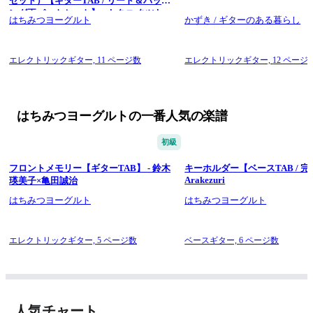
セット）【ギターTAB / リード＆バッキ
ング両パートセット】 - キタニ タツヤ
はちみつヨーグルト
かずき / ギターのある暮らし
エレクトリックギター,
11 ページ数
エレクトリックギター,
12 ページ
はちみつヨーグルトの一番人気の楽譜
初級
フロントメモリー【ギターTAB】 - 鈴木
キーホルダー【ベースTAB / 完
Arakezuri
瑛美子×亀田誠治
はちみつヨーグルト
はちみつヨーグルト
エレクトリックギター,
5 ページ数
ベースギター,
6 ページ数
人気チャート