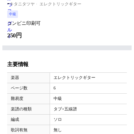
-
キタニタツヤ
エレクトリックギター
中級
コンビニ印刷可
250円
主要情報
楽器
エレクトリックギター
ページ数
6
難易度
中級
楽譜の種類
タブ+五線譜
編成
ソロ
歌詞有無
無し