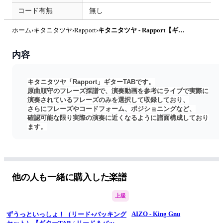
コード有無
無し
ホーム
›
キタニタツヤ
›
Rapport
›
キタニタツヤ - Rapport【ギターTAB】 by はちみつヨーグルト
内容
キタニタツヤ「Rapport」ギターTABです。
原曲順守のフレーズ採譜で、演奏動画を参考にライブで実際に
演奏されているフレーズのみを選択して収録しており、
さらにフレーズやコードフォーム、ポジショニングなど、
確認可能な限り実際の演奏に近くなるように譜面構成しており
ます。
こちらから当楽譜のサンプル音源を視聴できます
https://youtu.be/K3dWc1566rE
ボカロ
VOCALOID
ボーカロイド
他の人も一緒に購入した楽譜
キタニ タツヤ
ブリーチ
上級
BLEACH
こんにちは谷田さん
AIZO - King Gnu
ずうっといっしょ！（リード+バッキング