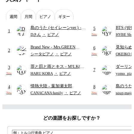
週間
月間
ピアノ
ギター
島のうた (セイレーンver.)
-
BTS (방탄
5
1
セイレーン(CV.鈴木みのり)
Intermedi
Dさん
・
ピアノ
HYBE Shee
New
(難易度:★★★★☆/歌詞・コ
단)
Brand New
- Mrs.GREEN
見知らぬ
ード・ペダル付き/『映画ちい
6
2
APPLE
ャツが乾
かわ 人魚の島のひみつ』よ
シータピアノ
・
ピアノ
OKEIKO P
New
歌)
り)
罪と罰と雨とキス
- M!LK(佐
ダーリン
3
7
野勇斗&吉田仁人)
APPLE
HARU KOBA
・
ピアノ
yomo_pia
New
付き／フ
情熱大陸
- 葉加瀬太郎
島のうた 
4
8
映画ちい
CANACANA family
・
ピアノ
soup-majo
New
New
つ
(ドレ
どの楽譜をお探しですか？