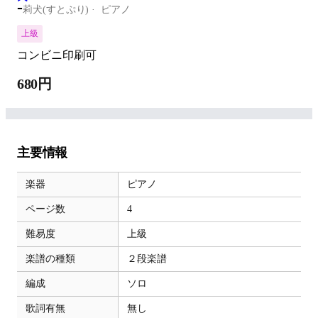
-
莉犬(すとぷり)
ピアノ
上級
コンビニ印刷可
680円
主要情報
楽器
ピアノ
ページ数
4
難易度
上級
楽譜の種類
２段楽譜
編成
ソロ
歌詞有無
無し