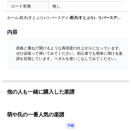
コード有無
無し
ホーム
›
莉犬(すとぷり)
›
リバースデイ
›
莉犬(すとぷり) - リバースデイ (ピアノソロ譜) by 萌や氏
内容
原曲と重ねて聞けるような再現度の仕上がりになっています。
ぜひ頑張って弾いてみてください。初心者でも簡単に弾ける楽
譜を目指しています。ペダルを使いこなしてみてください。
他の人も一緒に購入した楽譜
萌や氏の一番人気の楽譜
中級