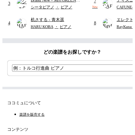
Brand New
- Mrs.GREEN
ディズニ
7
3
APPLE
レー
- Di
シータピアノ
・
ピアノ
CAFUNE
New
ィズニー/D
机さする
- 青木遥
エレクト
ード有)
4
8
ディズニ
HARU KOBA
・
ピアノ
RayKan
どの楽譜をお探しですか？
ココミュについて
楽譜を販売する
コンテンツ