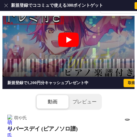
新規登録でココミュで使える300ポイントゲット
会員登録・ログイ
リバースデイ (ピアノソロ譜) - 莉犬(
新規登録で1,200円分キャッシュプレゼント中
取得
動画
プレビュー
萌や氏
リバースデイ (ピアノソロ譜)
1/4