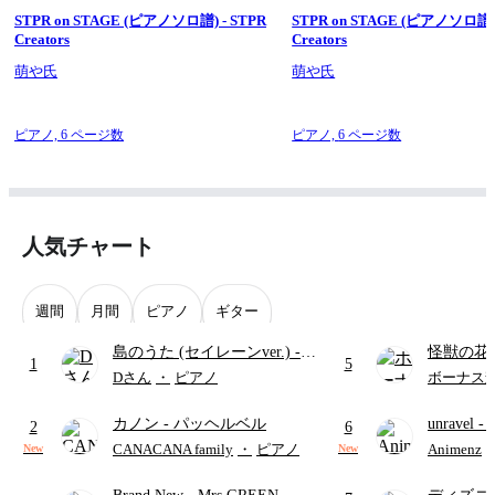
STPR on STAGE (ピアノソロ譜) - STPR
STPR on STAGE (ピアノソロ譜) - STPR
Creators
Creators
萌や氏
萌や氏
ピアノ,
6 ページ数
ピアノ,
6 ページ数
人気チャート
週間
月間
ピアノ
ギター
島のうた (セイレーンver.)
-
怪獣の花
1
5
セイレーン(CV.鈴木みのり)
ードパー
Dさん
・
ピアノ
ボーナス
(難易度:★★★★☆/歌詞・コ
カノン
- パッヘルベル
unravel
-
ード・ペダル付き/『映画ちい
2
6
雨
かわ 人魚の島のひみつ』よ
CANACANA family
・
ピアノ
Animenz
New
New
り)