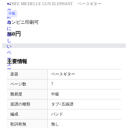
-
THEE MICHELLE GUN ELEPHANT
ベースギター
中級
コンビニ印刷可
360円
主要情報
楽器
ベースギター
ページ数
7
難易度
中級
楽譜の種類
タブ+五線譜
編成
バンド
歌詞有無
無し