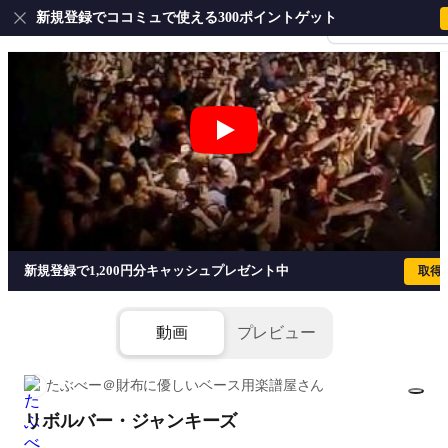
新規登録でココミュで使える300ポイントゲット
会員登録・ログイ
リボルバー・ジャンキーズ - THEE MICH
新規登録で1,200円分キャッシュプレゼント中
取得
動画
プレビュー
たぶべー＠財布に優しいベース用楽譜屋さん
リボルバー・ジャンキーズ
1/7