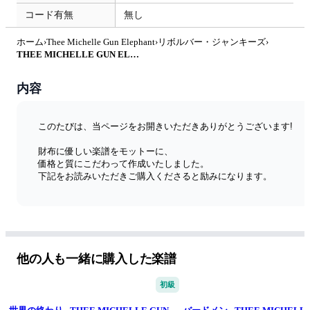
コード有無
無し
ホーム
›
Thee Michelle Gun Elephant
›
リボルバー・ジャンキーズ
›
THEE MICHELLE GUN ELEPHANT - リボルバー・ジャンキーズ by たぶべー@財布に優しいベース用楽譜屋さん
内容
このたびは、当ページをお開きいただきありがとうございます!
財布に優しい楽譜をモットーに、
価格と質にこだわって作成いたしました。
下記をお読みいただきご購入くださると励みになります。
◆特徴
学生さんでも初心者さんでも購入しやすいように、なるべく最
安値で、更に私自身ベーシストとして見やすさにもこだわって
作成し、販売をしております。
他の人も一緒に購入した楽譜
◆楽譜のポイント
五線譜とTAB譜面の2段譜です。
初級
TABの数字を見やすくする為に大きくして、
なるべく4小節ごとに段を区切っているので