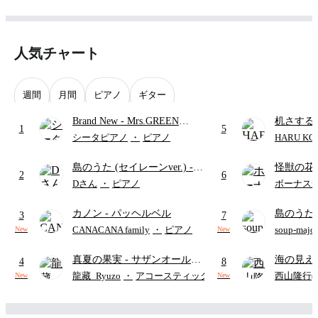
人気チャート
週間
月間
ピアノ
ギター
Brand New
- Mrs.GREEN
机さする
1
5
APPLE
シータピアノ
・
ピアノ
HARU KO
島のうた (セイレーンver.)
-
怪獣の花
2
6
セイレーン(CV.鈴木みのり)
ードパー
Dさん
・
ピアノ
ボーナス
(難易度:★★★★☆/歌詞・コ
カノン
- パッヘルベル
島のうた 
ード・ペダル付き/『映画ちい
3
7
映画ちい
かわ 人魚の島のひみつ』よ
CANACANA family
・
ピアノ
soup-majo
New
New
つ
(ドレ
り)
真夏の果実
- サザンオールス
海の見え
4
8
ターズ
ウクレレ（S
龍藏_Ryuzo
・
アコースティックギター
西山隆行(Nis
New
New
アレンジ譜