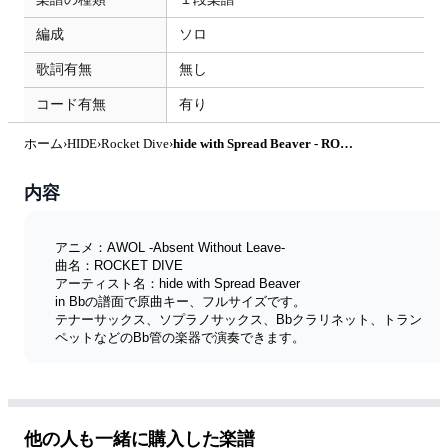
編成
ソロ
歌詞有無
無し
コード有無
有り
ホーム
›
HIDE
›
Rocket Dive
›
hide with Spread Beaver - ROCKET DIVE (『AWOL -Absent Without Leave-』 / in Bb) by muta-sax
内容
アニメ：AWOL -Absent Without Leave-
曲名：ROCKET DIVE
アーティスト名：hide with Spread Beaver
in Bbの譜面で原曲キー、フルサイズです。
テナーサックス、ソプラノサックス、Bbクラリネット、トラン
ペットなどのBb管の楽器で演奏できます。
メロディー譜は、in Eb、in Bb、in Cの3種類を販売していま
す。
全楽譜リスト
他の人も一緒に購入した楽譜