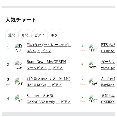
人気チャート
週間
月間
ピアノ
ギター
島のうた (セイレーンver.)
-
BTS (방탄
5
1
セイレーン(CV.鈴木みのり)
Intermedi
Dさん
・
ピアノ
HYBE Shee
New
(難易度:★★★★☆/歌詞・コ
단)
Brand New
- Mrs.GREEN
ダーリン
ード・ペダル付き/『映画ちい
2
6
APPLE
APPLE
かわ 人魚の島のひみつ』よ
シータピアノ
・
ピアノ
yomo_pia
付き／フ
り)
罪と罰と雨とキス
- M!LK(佐
Another D
3
7
野勇斗&吉田仁人)
Hurwitz
HARU KOBA
・
ピアノ
RayKan
New
New
Summer
- 久石譲
見知らぬ
8
4
ャツが乾
CANACANA family
・
ピアノ
OKEIKO P
New
歌)