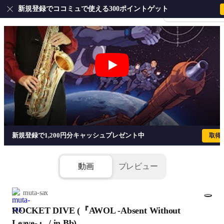
新規登録でココミュで使える300ポイントゲット
会員登録・ログイ
ROCKET DIVE (『AWOL -Absent Without
新規登録で1,200円分キャッシュプレゼント中
取得
動画
プレビュー
muta-sax
ROCKET DIVE (『AWOL -Absent Without
1/2
Leave-』 / in Bb)