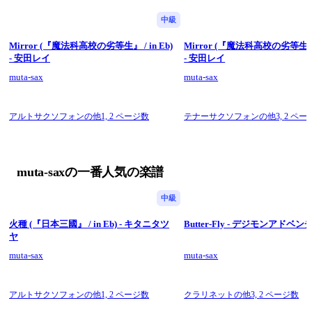
中級
Mirror (『魔法科高校の劣等生』 / in Eb)
Mirror (『魔法科高校の劣等生』 /
- 安田レイ
- 安田レイ
muta-sax
muta-sax
アルトサクソフォンの他1,
2 ページ数
テナーサクソフォンの他3,
2 ペー
muta-saxの一番人気の楽譜
中級
火種 (『日本三國』 / in Eb) - キタニタツ
Butter-Fly - デジモンアドベ
ヤ
muta-sax
muta-sax
アルトサクソフォンの他1,
2 ページ数
クラリネットの他3,
2 ページ数