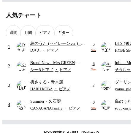
人気チャート
週間
月間
ピアノ
ギター
島のうた (セイレーンver.)
-
BTS (방탄
5
1
セイレーン(CV.鈴木みのり)
Intermedi
Dさん
・
ピアノ
HYBE Shee
New
(難易度:★★★★☆/歌詞・コ
단)
Brand New
- Mrs.GREEN
lulu.
- Mr
ード・ペダル付き/『映画ちい
6
2
APPLE
かわ 人魚の島のひみつ』よ
シータピアノ
・
ピアノ
そうちゃ
New
り)
机さする
- 青木遥
ダーリン
3
7
APPLE
HARU KOBA
・
ピアノ
yomo_pia
付き／フ
Summer
- 久石譲
島のうた 
8
4
映画ちい
CANACANA family
・
ピアノ
soup-majo
New
つ
(ドレ