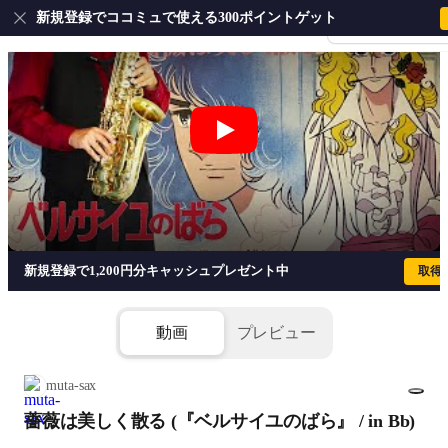
新規登録でココミュで使える300ポイントゲット
会員登録・ログイ
薔薇は美しく散る (『ベルサイユのばら』 /
新規登録で1,200円分キャッシュプレゼント中
取得
動画
プレビュー
muta-sax
薔薇は美しく散る (『ベルサイユのばら』 / in Bb)
1/2