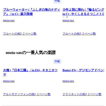
中級
ブルーウォーター (『ふしぎの海のナディ
少年よ我に帰れ (『輪るピングド
ア』 / in C) - 森川美穂
in C) - やくしまるえつこメト
トラ
muta-sax
muta-sax
フルートの他3,
2 ページ数
フルートの他3,
3 ページ数
muta-saxの一番人気の楽譜
中級
火種 (『日本三國』 / in Eb) - キタニタツ
Butter-Fly - デジモンアドベ
ヤ
muta-sax
muta-sax
アルトサクソフォンの他1,
2 ページ数
クラリネットの他3,
2 ページ数