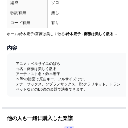
編成
ソロ
歌詞有無
無し
コード有無
有り
ホーム
›
鈴木宏子
›
薔薇は美しく散る
›
鈴木宏子 - 薔薇は美しく散る (『ベルサイユのばら』 / in Bb) by muta-sax
内容
アニメ：ベルサイユのばら
曲名：薔薇は美しく散る
アーティスト名：鈴木宏子
in Bbの譜面で原曲キー、フルサイズです。
テナーサックス、ソプラノサックス、Bbクラリネット、トラン
ペットなどのBb管の楽器で演奏できます。
メロディー譜は、in Eb、in Bb、in Cの3種類を販売していま
す。
全楽譜リスト
他の人も一緒に購入した楽譜