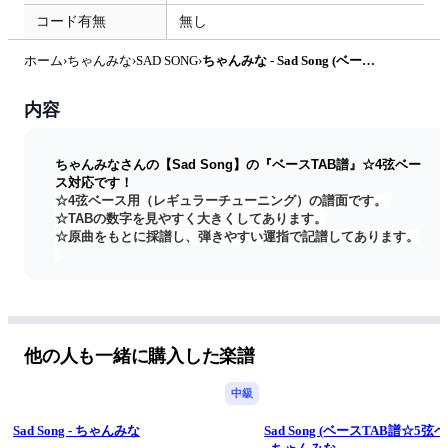
コード有無
無し
ホーム
›
ちゃんみな
›
SAD SONG
›
ちゃんみな - Sad Song (ベースTAB譜☆4弦ベース対応) by swbass
内容
ちゃんみなさんの【Sad Song】の『ベースTAB譜』☆4弦ベー
ス対応です！
☆4弦ベース用（レギュラーチューニング）の譜面です。 
☆TABの数字を見やすく大きくしてあります。
☆原曲をもとに採譜し、弾きやすい運指で記譜してあります。
 原曲は5弦ベースの音域ですが
こちらの譜面は原曲のイメージをそこなわないように
4弦レギュラーチューニングベースで弾ける ように記譜してあ
ります。
他の人も一緒に購入した楽譜
 とても素敵な曲です！
 ぜひ楽しんで弾いて頂けたらと思います！
中級
Sad Song - ちゃんみな
Sad Song (ベースTAB譜☆5