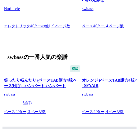
- ちゃんみな
Nori_tele
swbass
エレクトリックギターの他1,
9 ページ数
ベースギター,
4 ページ数
swbassの一番人気の楽譜
初級
笑ったり転んだり (ベースTAB譜☆4弦ベ
オレンジ (ベースTAB譜☆4弦
- SPYAIR
ース対応) - ハンバート ハンバート
swbass
swbass
5.0
(2)
ベースギター,
3 ページ数
ベースギター,
4 ページ数