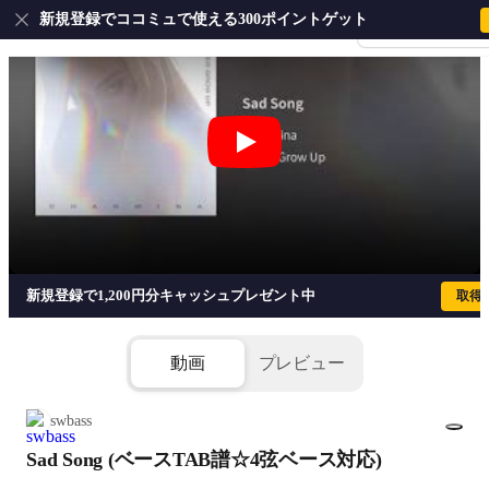
新規登録でココミュで使える300ポイントゲット
会員登録・ログイ
Sad Song (ベースTAB譜☆4弦ベース
新規登録で1,200円分キャッシュプレゼント中
取得
動画
プレビュー
swbass
Sad Song (ベースTAB譜☆4弦ベース対応)
1/4