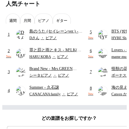
人気チャート
週間
月間
ピアノ
ギター
島のうた (セイレーンver.)
-
BTS (방탄
5
1
セイレーン(CV.鈴木みのり)
Intermedi
Dさん
・
ピアノ
HYBE Shee
New
(難易度:★★★★☆/歌詞・コ
단)
罪と罰と雨とキス
- M!LK(佐
Lovers
- 
ード・ペダル付き/『映画ちい
2
6
野勇斗&吉田仁人)
ト)
かわ 人魚の島のひみつ』よ
HARU KOBA
・
ピアノ
mame musi
New
New
り)
Brand New
- Mrs.GREEN
怪獣の花
3
7
APPLE
ードパー
シータピアノ
・
ピアノ
ボーナス
Summer
- 久石譲
海の見え
8
4
CANACANA family
・
ピアノ
Cateen 
New
どの楽譜をお探しですか？