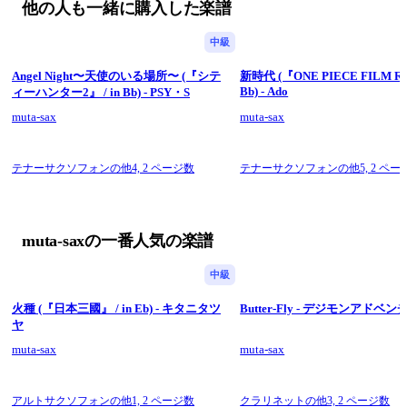
他の人も一緒に購入した楽譜
中級
Angel Night〜天使のいる場所〜 (『シテ
新時代 (『ONE PIECE FILM RE
Bb) - Ado
ィーハンター2』 / in Bb) - PSY・S
muta-sax
muta-sax
テナーサクソフォンの他4,
2 ページ数
テナーサクソフォンの他5,
2 ペー
muta-saxの一番人気の楽譜
中級
火種 (『日本三國』 / in Eb) - キタニタツ
Butter-Fly - デジモンアドベ
ヤ
muta-sax
muta-sax
アルトサクソフォンの他1,
2 ページ数
クラリネットの他3,
2 ページ数