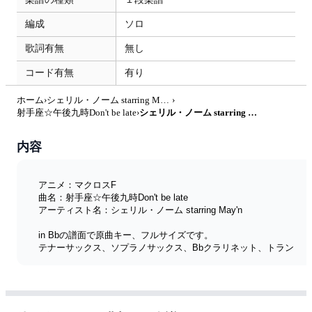
編成
ソロ
歌詞有無
無し
コード有無
有り
ホーム
›
シェリル・ノーム starring May'n
›
射手座☆午後九時Don't be late
›
シェリル・ノーム starring May'n - 射手座☆午後九時Don't be late (『マクロスF』 / in Bb) by muta-sax
内容
アニメ：マクロスF
曲名：射手座☆午後九時Don't be late
アーティスト名：シェリル・ノーム starring May'n
in Bbの譜面で原曲キー、フルサイズです。
テナーサックス、ソプラノサックス、Bbクラリネット、トラン
ペットなどのBb管の楽器で演奏できます。
メロディー譜は、in Eb、in Bb、in Cの3種類を販売していま
す。
全楽譜リスト