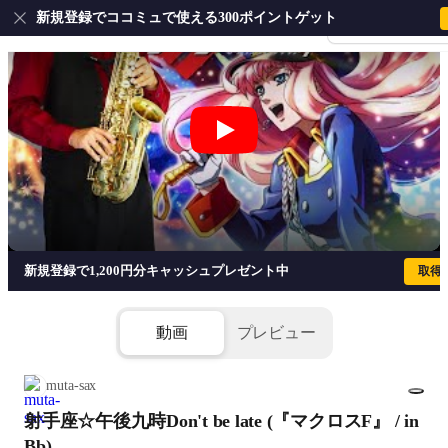
新規登録でココミュで使える300ポイントゲット
会員登録・ログイ
射手座☆午後九時Don't be late (『マクロス
新規登録で1,200円分キャッシュプレゼント中
取得
動画
プレビュー
muta-sax
射手座☆午後九時Don't be late (『マクロスF』 / in
1/2
Bb)