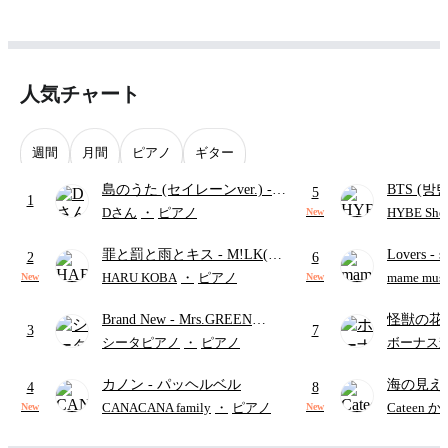
人気チャート
週間
月間
ピアノ
ギター
島のうた (セイレーンver.)
-
BTS (방탄
5
1
セイレーン(CV.鈴木みのり)
Intermedi
Dさん
・
ピアノ
HYBE Shee
New
(難易度:★★★★☆/歌詞・コ
단)
罪と罰と雨とキス
- M!LK(佐
Lovers
- 
ード・ペダル付き/『映画ちい
2
6
野勇斗&吉田仁人)
ト)
かわ 人魚の島のひみつ』よ
HARU KOBA
・
ピアノ
mame musi
New
New
り)
Brand New
- Mrs.GREEN
怪獣の花
3
7
APPLE
ードパー
シータピアノ
・
ピアノ
ボーナス
カノン
- パッヘルベル
海の見え
4
8
CANACANA family
・
ピアノ
Cateen 
New
New