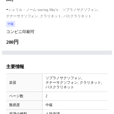
-
シェリル・ノーム starring May'n
ソプラノサクソフォン,
テナーサクソフォン,
クラリネット,
バスクラリネット
中級
コンビニ印刷可
200円
主要情報
ソプラノサクソフォン,
楽器
テナーサクソフォン,
クラリネット,
バスクラリネット
ページ数
2
難易度
中級
楽譜の種類
１段楽譜