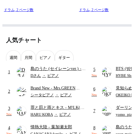
ドラム,
2 ページ数
ドラム,
2 ページ数
人気チャート
週間
月間
ピアノ
ギター
島のうた (セイレーンver.)
-
BTS (방탄
5
1
セイレーン(CV.鈴木みのり)
Intermedi
Dさん
・
ピアノ
HYBE Shee
New
(難易度:★★★★☆/歌詞・コ
단)
Brand New
- Mrs.GREEN
見知らぬ
ード・ペダル付き/『映画ちい
6
2
APPLE
ャツが乾
かわ 人魚の島のひみつ』よ
シータピアノ
・
ピアノ
OKEIKO P
New
歌)
り)
罪と罰と雨とキス
- M!LK(佐
ダーリン
3
7
野勇斗&吉田仁人)
APPLE
HARU KOBA
・
ピアノ
yomo_pia
New
付き／フ
情熱大陸
- 葉加瀬太郎
島のうた 
4
8
映画ちい
CANACANA family
・
ピアノ
soup-majo
New
New