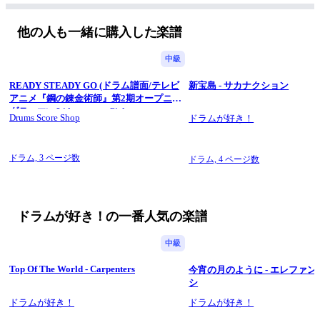
※もう少し簡単なバージョンや
繰り返しマークのないバージョンなどを
他の人も一緒に購入した楽譜
ご希望の際は無料でアレンジさせて頂きますので
通常版をご購入後
中級
drumgasuki@gmail.com
READY STEADY GO (ドラム譜面/テレビ
新宝島 - サカナクション
までご連絡くださいますようお願い致します。
アニメ『鋼の錬金術師』第2期オープニン
グテーマ) - L'Arc〜en〜Ciel
Drums Score Shop
ドラムが好き！
ドラム,
3 ページ数
ドラム,
4 ページ数
ドラムが好き！の一番人気の楽譜
中級
Top Of The World - Carpenters
今宵の月のように - エレファ
シ
ドラムが好き！
ドラムが好き！