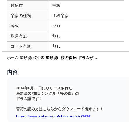
難易度
中級
楽譜の種類
１段楽譜
編成
ソロ
歌詞有無
無し
コード有無
無し
ホーム
›
星野 源
›
桜の森
›
星野 源 - 桜の森 by ドラムが好き！
内容
2014年6月11日にリリースされた
星野源の7枚目シングル『桜の森』の
ドラム譜です！
音符の読み方はこちらからダウンロード出来ます！
https://www.kokomu.jp/sheet-music/7636