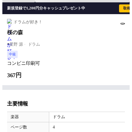
新規登録で1,200円分キャッシュプレゼント中
取得
ドラムが好き！
桜の森
-
星野 源
ドラム
中級
コンビニ印刷可
367円
主要情報
楽器
ドラム
ページ数
4