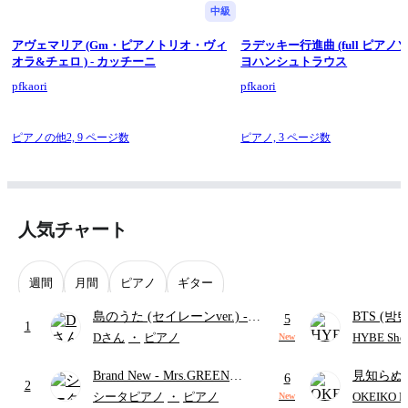
中級
アヴェマリア (Gm・ピアノトリオ・ヴィ
ラデッキー行進曲 (full ピアノソ
オラ&チェロ ) - カッチーニ
ヨハンシュトラウス
pfkaori
pfkaori
ピアノの他2,
9 ページ数
ピアノ,
3 ページ数
人気チャート
週間
月間
ピアノ
ギター
島のうた (セイレーンver.)
-
BTS (방탄
5
1
セイレーン(CV.鈴木みのり)
Intermedi
Dさん
・
ピアノ
HYBE Shee
New
(難易度:★★★★☆/歌詞・コ
단)
Brand New
- Mrs.GREEN
見知らぬ
ード・ペダル付き/『映画ちい
6
2
APPLE
ャツが乾
かわ 人魚の島のひみつ』よ
シータピアノ
・
ピアノ
OKEIKO P
New