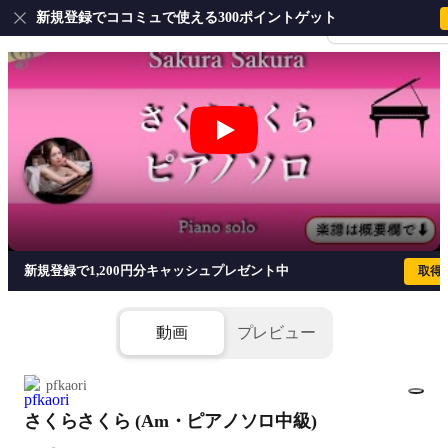
新規登録でココミュで使える300ポイントゲット
会員登録・ログイ
さくらさくら (Am・ピアノソロ中級)
新規登録で1,200円分キャッシュプレゼント中
取得
動画
プレビュー
pfkaori
さくらさくら (Am・ピアノソロ中級)
1/1