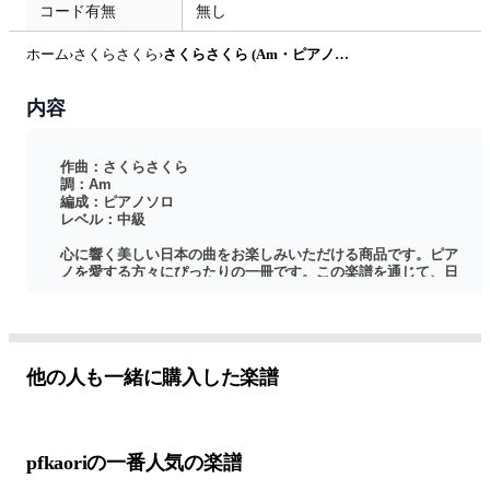
コード有無
無し
ホーム
›
さくらさくら
›
さくらさくら (Am・ピアノソロ中級) by pfkaori
内容
作曲：さくらさくら
調：Am
編成：ピアノソロ
レベル：中級
心に響く美しい日本の曲をお楽しみいただける商品です。ピア
ノを愛する方々にぴったりの一冊です。この楽譜を通じて、日
本の美しい伝統や風景を感じていただけることを願っていま
す。
他の人も一緒に購入した楽譜
pfkaoriの一番人気の楽譜