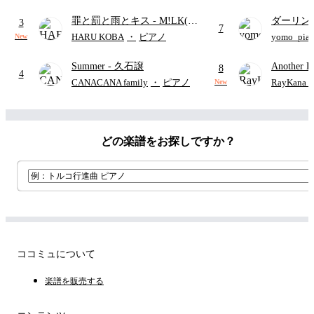
歌)
り)
罪と罰と雨とキス
- M!LK(佐
ダーリン
3
7
野勇斗&吉田仁人)
APPLE
HARU KOBA
・
ピアノ
yomo_pia
New
付き／フ
Summer
- 久石譲
Another D
8
4
Hurwitz
CANACANA family
・
ピアノ
RayKan
New
どの楽譜をお探しですか？
ココミュについて
楽譜を販売する