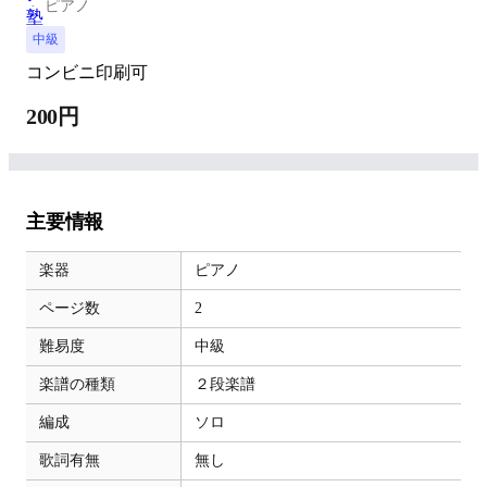
ピアノ
中級
コンビニ印刷可
200円
主要情報
楽器
ピアノ
ページ数
2
難易度
中級
楽譜の種類
２段楽譜
編成
ソロ
歌詞有無
無し