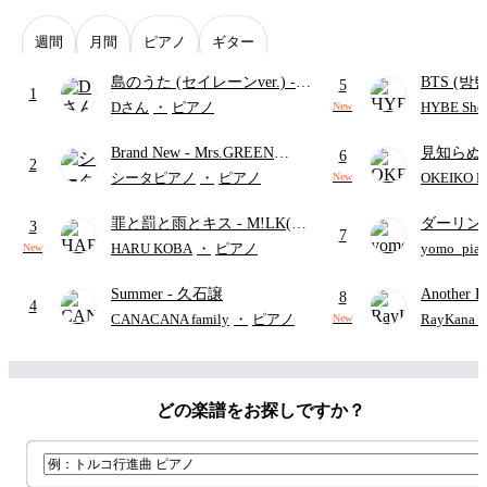
週間
月間
ピアノ
ギター
島のうた (セイレーンver.)
-
BTS (방탄
5
1
セイレーン(CV.鈴木みのり)
Intermedi
Dさん
・
ピアノ
HYBE Shee
New
(難易度:★★★★☆/歌詞・コ
단)
Brand New
- Mrs.GREEN
見知らぬ
ード・ペダル付き/『映画ちい
6
2
APPLE
ャツが乾
かわ 人魚の島のひみつ』よ
シータピアノ
・
ピアノ
OKEIKO P
New
歌)
り)
罪と罰と雨とキス
- M!LK(佐
ダーリン
3
7
野勇斗&吉田仁人)
APPLE
HARU KOBA
・
ピアノ
yomo_pia
New
付き／フ
Summer
- 久石譲
Another D
8
4
Hurwitz
CANACANA family
・
ピアノ
RayKan
New
どの楽譜をお探しですか？