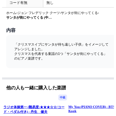
コード有無
無し
ホーム
›
ジョン·フレデリック·クーツ
›
サンタが街にやってくる
›
サンタが街にやってくる (中級アレンジ) by ピアノ塾
内容
「クリスマスイブにサンタが待ち遠しい子供」をイメージして
アレンジしました。
クリスマスを代表する童謡の1つ「サンタが街にやってくる」
のピアノ楽譜です。
他の人も一緒に購入した楽譜
中級
My You (PIANO COVER) - BTS 
ラジオ体操第一 (難易度:★★★☆☆/コー
Kook
ド・ペダル付き) - 丹生 健夫