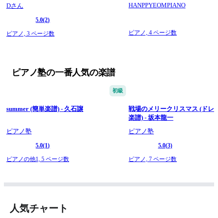
HANPPYEOMPIANO
Dさん
5.0
(2)
ピアノ,
4 ページ数
ピアノ,
3 ページ数
ピアノ塾の一番人気の楽譜
初級
summer (簡単楽譜) - 久石譲
戦場のメリークリスマス (ドレ
楽譜) - 坂本龍一
ピアノ塾
ピアノ塾
5.0
(1)
5.0
(3)
ピアノの他1,
5 ページ数
ピアノ,
7 ページ数
人気チャート