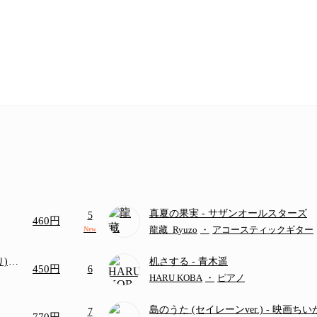
真夏の果実
- サザンオールスターズ
5
460円
龍藏_Ryuzo
・
アコースティックギター
New
り)
机さする
- 青木遥
450円
6
画ち
HARU KOBA
・
ピアノ
島のうた (セイレーンver.)
- 映画ち
7