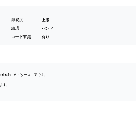
難易度
上級
編成
バンド
コード有無
有り
terbrain」のギタースコアです。
ます。