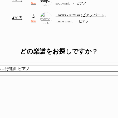
770円
つ
(ドレミ付き初級)
soup-majo
・
ピアノ
New
Lovers
- sumika
(ピアノパート)
8
420円
mame music
・
ピアノ
New
どの楽譜をお探しですか？