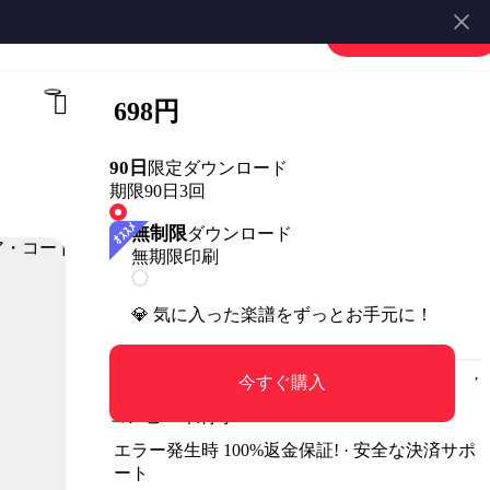
楽譜を販売する
会員登録・ログイン
698円
90日
限定ダウンロード
期限90日
3回
無制限
ダウンロード
無期限
印刷
💎 気に入った楽譜をずっとお手元に！
今すぐ購入
コンビニ印刷可
エラー発生時 100%返金保証! · 安全な決済サポ
ート