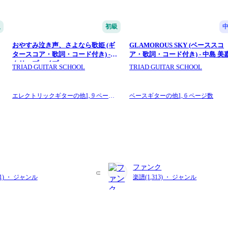
級
初級
おやすみ泣き声、さよなら歌姫 (ギ
GLAMOROUS SKY (ベーススコ
タースコア・歌詞・コード付き) -
ア・歌詞・コード付き) - 中島 美
クリープハイプ
TRIAD GUITAR SCHOOL
TRIAD GUITAR SCHOOL
ー
エレクトリックギターの他1,
9 ページ
ベースギターの他1,
6 ページ数
数
ファンク
71) ・ ジャンル
楽譜(1,313) ・ ジャンル