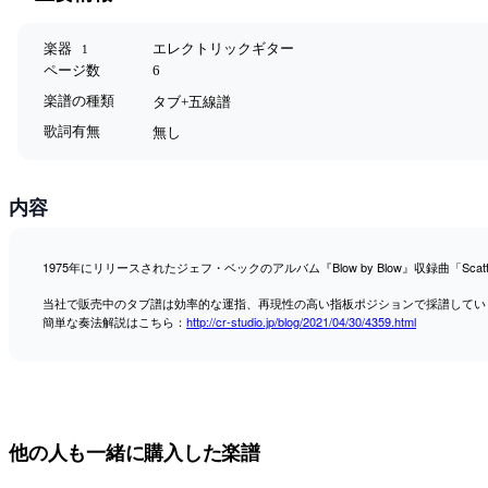
楽器
エレクトリックギター
1
ページ数
6
楽譜の種類
タブ+五線譜
歌詞有無
無し
内容
1975年にリリースされたジェフ・ベックのアルバム『Blow by Blow』収録曲「Scat
当社で販売中のタブ譜は効率的な運指、再現性の高い指板ポジションで採譜してい
簡単な奏法解説はこちら：
http://cr-studio.jp/blog/2021/04/30/4359.html
他の人も一緒に購入した楽譜