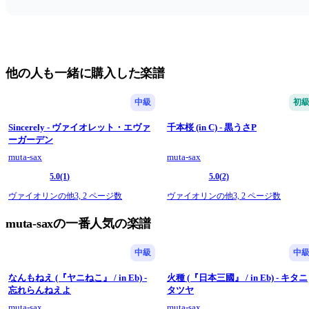
他の人も一緒に購入した楽譜
中級
初
Sincerely - ヴァイオレット・エヴァ
千本桜 (in C) - 黒うさP
ーガーデン
muta-sax
muta-sax
5.0
(1)
5.0
(2)
ヴァイオリンの他3,
2 ページ数
ヴァイオリンの他3,
2 ページ数
muta-saxの一番人気の楽譜
中級
中
なんもねえ (『ヤニねこ』 / in Eb) -
火種 (『日本三國』 / in Eb) - キタニ
忘れらんねえよ
タツヤ
muta-sax
muta-sax