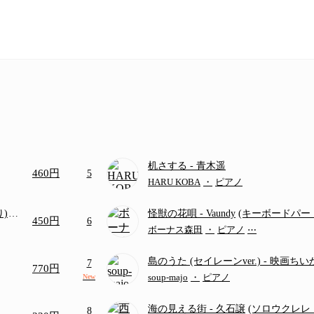
机さする
- 青木遥
460円
5
HARU KOBA
・
ピアノ
り)
怪獣の花唄
- Vaundy
(キーボードパー
450円
6
画ち
ボーナス森田
・
ピアノ
⋯
島のうた (セイレーンver.)
- 映画ち
7
770円
つ
(ドレミ付き初級)
soup-majo
・
ピアノ
New
海の見える街
- 久石譲
(ソロウクレレ（S
8