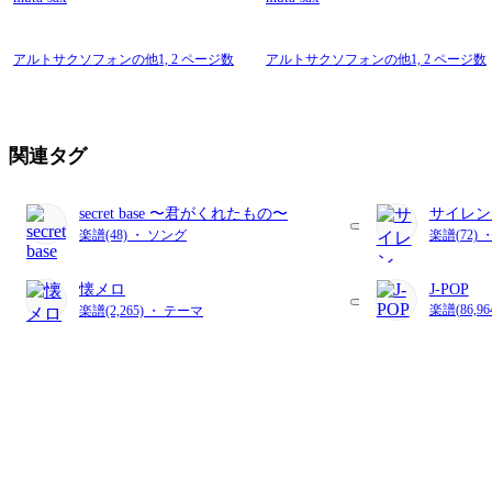
アルトサクソフォンの他1,
2 ページ数
アルトサクソフォンの他1,
2 ページ数
関連タグ
secret base 〜君がくれたもの〜
サイレン
楽譜(48) ・ ソング
楽譜(72)
懐メロ
J-POP
楽譜(86,9
楽譜(2,265) ・ テーマ