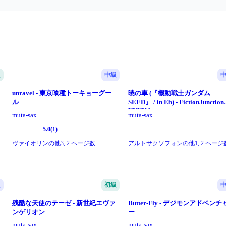
級
中級
unravel - 東京喰種トーキョーグー
暁の車 (『機動戦士ガンダム
ル
SEED』 / in Eb) - FictionJunction
YUUKA
muta-sax
muta-sax
5.0
(1)
ヴァイオリンの他3,
2 ページ数
アルトサクソフォンの他1,
2 ページ
級
初級
残酷な天使のテーゼ - 新世紀エヴァ
Butter-Fly - デジモンアドベンチ
ンゲリオン
ー
muta-sax
muta-sax