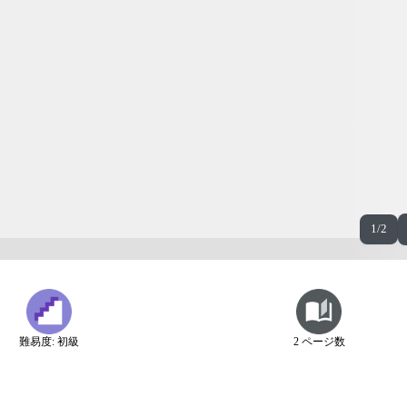
1/2
難易度: 初級
2 ページ数