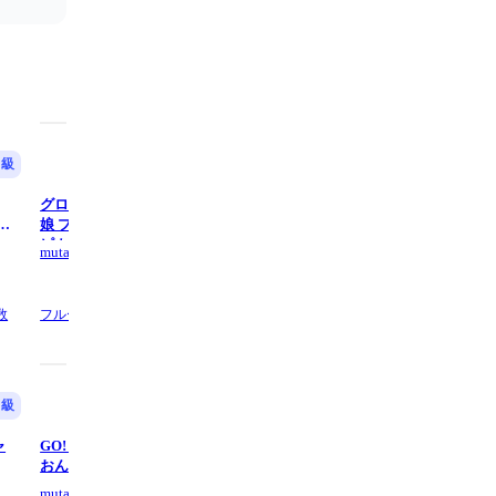
中級
中級
グロウアップ・シャイン！ (『ウマ
白金ディスコ - 偽物語
娘 プリティーダービー』 / in C) - ス
ピカ
muta-sax
muta-sax
5.0
(2)
数
フルートの他3,
2 ページ数
ヴァイオリンの他3,
2 ページ数
中級
中級
ャ
GO! GO! MANIAC【in Eb】 - けい
ray 超かぐや姫！Version (『
おん!!
や姫！』 / in Eb) - かぐや(cv.
うこ)、月見ヤチヨ(cv.早見沙織
muta-sax
muta-sax