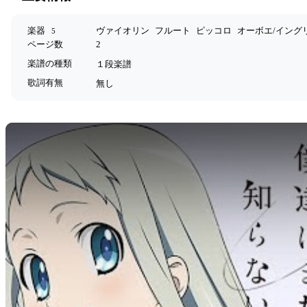
楽器
ヴァイオリン
フルート
ピッコロ
オーボエ/イング
5
ページ数
2
楽譜の種類
１段楽譜
歌詞有無
無し