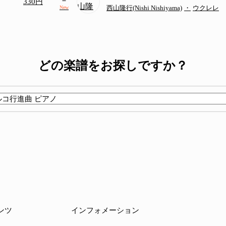
330円
アレンジ譜 TAB譜)
西山隆行(Nishi Nishiyama)
・
ウクレレ
New
どの楽譜をお探しですか？
ンツ
インフォメーション