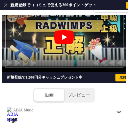
新規登録でココミュで使える300ポイントゲット
会員登録・ログイ
正解 - RADWIMPS
新規登録で1,200円分キャッシュプレゼント中
取得
動画
プレビュー
ABIA Music
正解
1/8