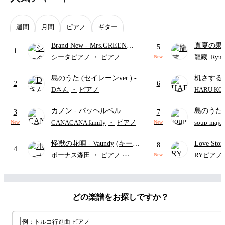
週間
月間
ピアノ
ギター
Brand New
- Mrs.GREEN
真夏の果
5
1
APPLE
ターズ
シータピアノ
・
ピアノ
龍藏_Ryuz
New
島のうた (セイレーンver.)
-
机さする
2
6
セイレーン(CV.鈴木みのり)
Dさん
・
ピアノ
HARU KO
(難易度:★★★★☆/歌詞・コ
カノン
- パッヘルベル
島のうた 
ード・ペダル付き/『映画ちい
3
7
映画ちい
かわ 人魚の島のひみつ』よ
CANACANA family
・
ピアノ
soup-majo
New
New
つ
(ドレ
り)
怪獣の花唄
- Vaundy
(キーボ
Love St
8
4
ードパート)
ボーナス森田
・
ピアノ
⋯
RYピアノ
New
どの楽譜をお探しですか？