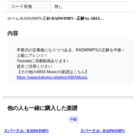
コード有無
無し
ホーム
›
RADWIMPS
›
正解
›
RADWIMPS - 正解 by ABIAMusic
内容
卒業式の定番曲になりつつある、RADWIMPSの正解を中級～
上級にアレンジ！
Youtubeに演奏動画あります♪
是非ご活用ください
【その他のABIA Musicの楽譜はこちら】
https://www.kokomu.jp/artist/ABIAMusic
【著作権フリーのBGMの販売もしています】
ご自身のYoutube動画などに使えます！
・Audiostock
https://audiostock.jp/artists/20319
他の人も一緒に購入した楽譜
中級
スパークル - RADWIMPS
スパークル - RADWIMPS