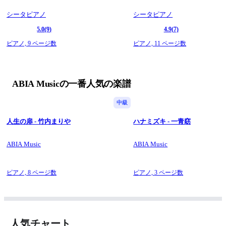
シータピアノ
シータピアノ
5.0
(9)
4.9
(7)
ピアノ,
9 ページ数
ピアノ,
11 ページ数
ABIA Musicの一番人気の楽譜
中級
人生の扉 - 竹内まりや
ハナミズキ - 一青窈
ABIA Music
ABIA Music
ピアノ,
8 ページ数
ピアノ,
3 ページ数
人気チャート