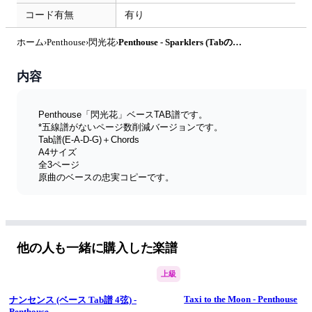
コード有無
有り
ホーム
›
Penthouse
›
閃光花
›
Penthouse - Sparklers (Tabのみ / ベース Tab譜 4弦) by T's Bass Score
内容
Penthouse「閃光花」ベースTAB譜です。
*五線譜がないページ数削減バージョンです。
Tab譜(E-A-D-G)＋Chords
A4サイズ
全3ページ
原曲のベースの忠実コピーです。
■全楽譜リスト（五線譜＋Tab＋Chords）
https://note.com/tsbassscore/n/nffede8fb351a
■全楽譜リスト（Tab＋Chords ページ数削減）
https://note.com/tsbassscore/n/nb66cd2d81ca1
他の人も一緒に購入した楽譜
上級
Taxi to the Moon - Penthouse
ナンセンス (ベース Tab譜 4弦) -
Penthouse