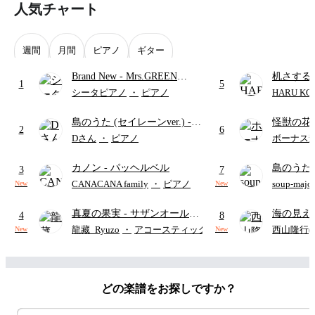
人気チャート
週間
月間
ピアノ
ギター
Brand New
- Mrs.GREEN
机さする
1
5
APPLE
シータピアノ
・
ピアノ
HARU KO
島のうた (セイレーンver.)
-
怪獣の花
2
6
セイレーン(CV.鈴木みのり)
ードパー
Dさん
・
ピアノ
ボーナス
(難易度:★★★★☆/歌詞・コ
カノン
- パッヘルベル
島のうた 
ード・ペダル付き/『映画ちい
3
7
映画ちい
かわ 人魚の島のひみつ』よ
CANACANA family
・
ピアノ
soup-majo
New
New
つ
(ドレ
り)
真夏の果実
- サザンオールス
海の見え
4
8
ターズ
ウクレレ（S
龍藏_Ryuzo
・
アコースティックギター
西山隆行(Nis
New
New
アレンジ譜
どの楽譜をお探しですか？