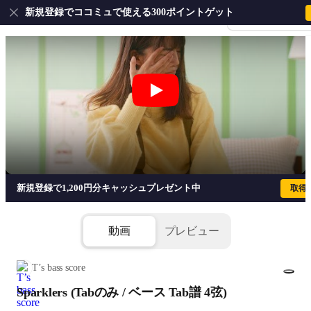
新規登録でココミュで使える300ポイントゲット
会員登録・ログイ
Sparklers (Tabのみ / ベース Tab譜 4弦) 
新規登録で1,200円分キャッシュプレゼント中
取得
動画
プレビュー
T’s bass score
Sparklers (Tabのみ / ベース Tab譜 4弦)
1/3