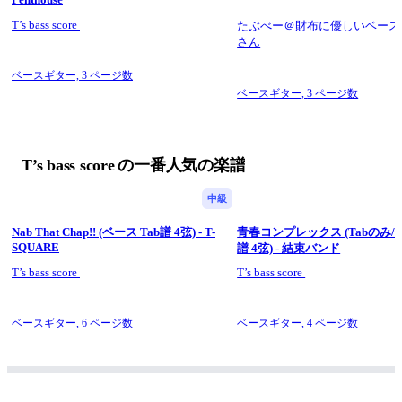
T’s bass score
たぶべー＠財布に優しいベース
さん
ベースギター,
3 ページ数
ベースギター,
3 ページ数
T’s bass score の一番人気の楽譜
中級
Nab That Chap!! (ベース Tab譜 4弦) - T-
青春コンプレックス (Tabのみ/ベ
SQUARE
譜 4弦) - 結束バンド
T’s bass score
T’s bass score
ベースギター,
6 ページ数
ベースギター,
4 ページ数