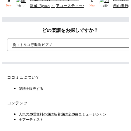
ターズ
ウクレレ（S
龍藏_Ryuzo
・
アコースティックギター
西山隆行(Nis
New
New
アレンジ譜
どの楽譜をお探しですか？
ココミュについて
楽譜を販売する
コンテンツ
人気の楽譜
無料の楽譜
新着楽譜
全楽曲
全ミュージシャン
全アーティスト