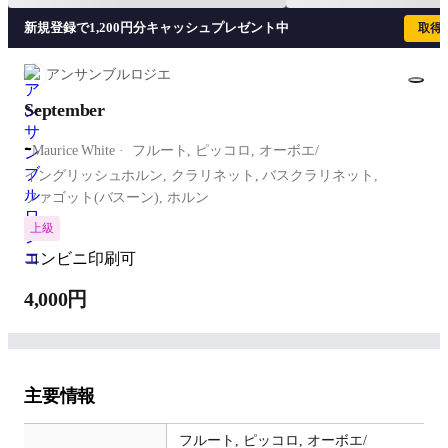
新規登録で1,200円分キャッシュプレゼント中
取得
アンサンブルロジエ
September
-
Maurice White
フルート,
ピッコロ,
オーボエ/
イングリッシュホルン,
クラリネット,
バスクラリネット,
ファゴット(バスーン),
ホルン
上級
コンビニ印刷可
4,000円
主要情報
フルート,
ピッコロ,
オーボエ/