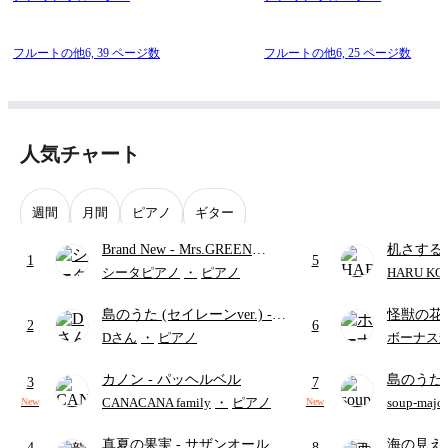
フルートの他6,
39 ページ数
フルートの他6,
25 ページ数
人気チャート
週間
月間
ピアノ
ギター
Brand New
- Mrs.GREEN
机さする
1
5
APPLE
シータピアノ
・
ピアノ
HARU KO
島のうた (セイレーンver.)
-
怪獣の花
2
6
セイレーン(CV.鈴木みのり)
ードパー
Dさん
・
ピアノ
ボーナス
(難易度:★★★★☆/歌詞・コ
カノン
- パッヘルベル
島のうた 
ード・ペダル付き/『映画ちい
3
7
映画ちい
かわ 人魚の島のひみつ』よ
CANACANA family
・
ピアノ
soup-majo
New
New
つ
(ドレ
り)
真夏の果実
- サザンオールス
海の見え
4
8