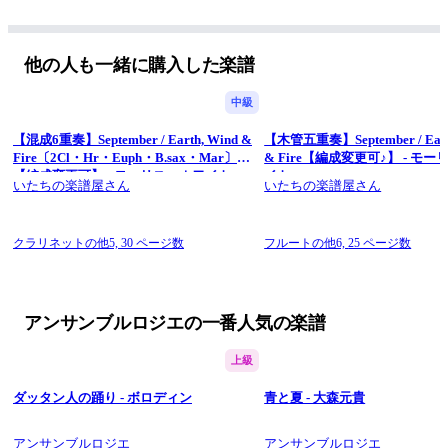
他の人も一緒に購入した楽譜
中級
【混成6重奏】September / Earth, Wind &
【木管五重奏】September / Eart
Fire〔2Cl・Hr・Euph・B.sax・Mar〕
& Fire【編成変更可♪】 - モ
【編成変更可】 - モーリス・ホワイト
イト
いたちの楽譜屋さん
いたちの楽譜屋さん
クラリネットの他5,
30 ページ数
フルートの他6,
25 ページ数
アンサンブルロジエの一番人気の楽譜
上級
ダッタン人の踊り - ボロディン
青と夏 - 大森元貴
アンサンブルロジエ
アンサンブルロジエ