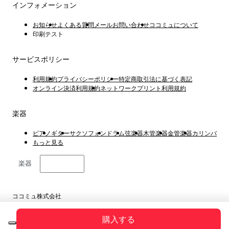
インフォメーション
お知らせ
よくある質問
メールお問い合わせ
ココミュについて
印刷テスト
サービスポリシー
利用規約
プライバシーポリシー
特定商取引法に基づく表記
オンライン決済利用規約
ネットワークプリント利用規約
楽器
ピアノ
ギター
サクソフォン
ドラム
弦楽器
木管楽器
金管楽器
カリンバ
もっと見る
楽器
日本語
ココミュ株式会社
東京都港区虎ノ門4丁目1−1 23階
Copyright © 2019 ~ 2026
購入する