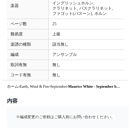
イングリッシュホルン,
楽器
クラリネット,
バスクラリネット,
ファゴット(バスーン),
ホルン
ページ数
25
難易度
上級
楽譜の種類
該当無し
編成
アンサンブル
歌詞有無
無し
コード有無
無し
ホーム
›
Earth, Wind & Fire
›
September
›
Maurice White - September by 河村真歩
内容
※編成変更のご依頼はご購入前にお問い合わせください。