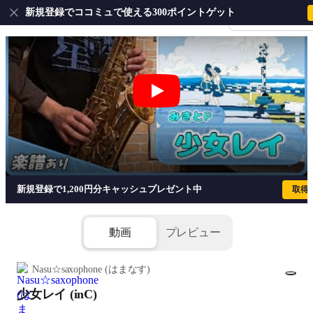
新規登録でココミュで使える300ポイントゲット
会員登録・ログイ
少女レイ (inC) - みきとＰ
新規登録で1,200円分キャッシュプレゼント中
取得
動画
プレビュー
Nasu☆saxophone (はまなす)
少女レイ (inC)
1/3