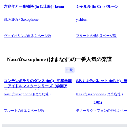
六兆年と一夜物語 (in C/上級) - kemu
シャルル (in C) - バルーン
SUMiKA / Saxophone
y.shiori
ヴァイオリンの他3,
2 ページ数
フルートの他3,
3 ページ数
Nasu☆saxophone (はまなす)の一番人気の楽譜
中級
コンテンポラリのダンス (inC) - 初星学園
#あくあ色パレット (inB♭) - 
「アイドルマスターシリーズ（学園アイ
ドルマスター）」より
Nasu☆saxophone (はまなす)
Nasu☆saxophone (はまなす)
5.0
(1)
フルートの他2,
2 ページ数
テナーサクソフォンの他4,
5 ペー