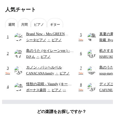
人気チャート
週間
月間
ピアノ
ギター
Brand New
- Mrs.GREEN
真夏の果
5
1
APPLE
ターズ
シータピアノ
・
ピアノ
龍藏_Ryuz
New
島のうた (セイレーンver.)
-
机さする
2
6
セイレーン(CV.鈴木みのり)
Dさん
・
ピアノ
HARU KO
(難易度:★★★★☆/歌詞・コ
カノン
- パッヘルベル
島のうた 
ード・ペダル付き/『映画ちい
3
7
映画ちい
かわ 人魚の島のひみつ』よ
CANACANA family
・
ピアノ
soup-majo
New
New
つ
(ドレ
り)
怪獣の花唄
- Vaundy
(キーボ
ディズニ
8
4
ードパート)
レー
- Di
ボーナス森田
・
ピアノ
⋯
CAFUNE
New
ィズニー/D
ード有)
どの楽譜をお探しですか？