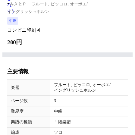
-
みきとＰ
フルート,
ピッコロ,
オーボエ/
イングリッシュホルン
中級
コンビニ印刷可
200円
主要情報
フルート,
ピッコロ,
オーボエ/
楽器
イングリッシュホルン
ページ数
3
難易度
中級
楽譜の種類
１段楽譜
編成
ソロ