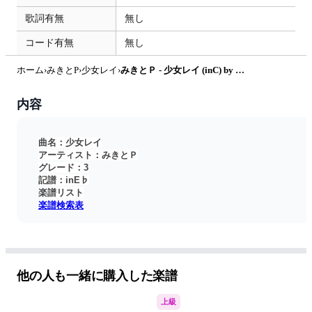
歌詞有無
無し
コード有無
無し
ホーム
›
みきとP
›
少女レイ
›
みきとＰ - 少女レイ (inC) by Nasu☆saxophone
内容
曲名：少女レイ
アーティスト：みきとＰ
グレード：3
記譜：inE♭
楽譜リスト
楽譜検索表
他の人も一緒に購入した楽譜
上級