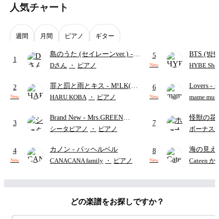
人気チャート
週間
月間
ピアノ
ギター
島のうた (セイレーンver.)
-
BTS (방탄
5
1
セイレーン(CV.鈴木みのり)
Intermedi
Dさん
・
ピアノ
HYBE Shee
New
(難易度:★★★★☆/歌詞・コ
단)
罪と罰と雨とキス
- M!LK(佐
Lovers
- 
ード・ペダル付き/『映画ちい
2
6
野勇斗&吉田仁人)
ト)
かわ 人魚の島のひみつ』よ
HARU KOBA
・
ピアノ
mame musi
New
New
り)
Brand New
- Mrs.GREEN
怪獣の花
3
7
APPLE
ードパー
シータピアノ
・
ピアノ
ボーナス
カノン
- パッヘルベル
海の見え
4
8
CANACANA family
・
ピアノ
Cateen 
New
New
どの楽譜をお探しですか？