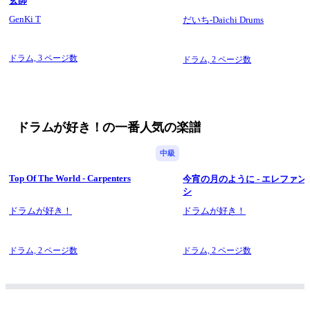
玄師
までご連絡くださいますようお願い致します。
GenKi T
だいち-Daichi Drums
ドラム,
3 ページ数
ドラム,
2 ページ数
ドラムが好き！の一番人気の楽譜
中級
Top Of The World - Carpenters
今宵の月のように - エレファ
シ
ドラムが好き！
ドラムが好き！
ドラム,
2 ページ数
ドラム,
2 ページ数