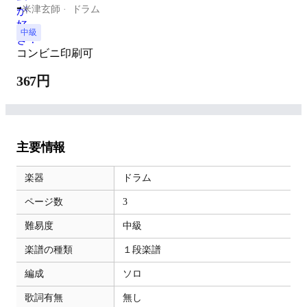
-
米津玄師
ドラム
中級
コンビニ印刷可
367円
主要情報
楽器
ドラム
ページ数
3
難易度
中級
楽譜の種類
１段楽譜
編成
ソロ
歌詞有無
無し