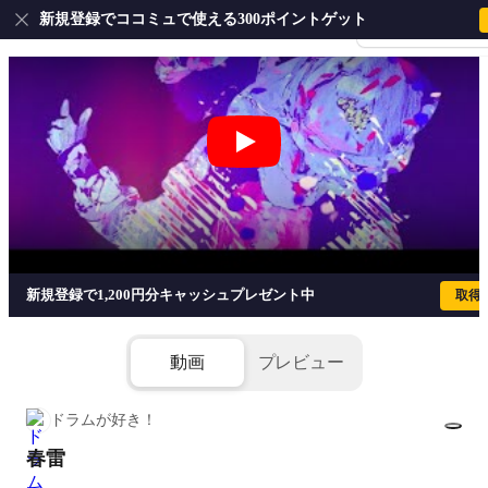
新規登録でココミュで使える300ポイントゲット
会員登録・ログイ
春雷 - 米津玄師
新規登録で1,200円分キャッシュプレゼント中
取得
動画
プレビュー
ドラムが好き！
春雷
1/3