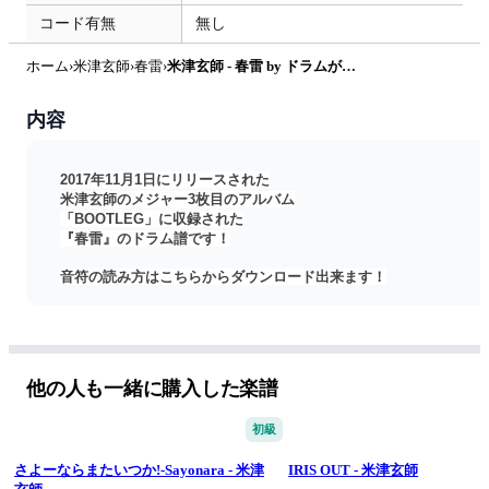
コード有無
無し
ホーム
›
米津玄師
›
春雷
›
米津玄師 - 春雷 by ドラムが好き！
内容
2017年11月1日にリリースされた
米津玄師のメジャー3枚目のアルバム
「BOOTLEG」に収録された
『春雷』のドラム譜です！
音符の読み方はこちらからダウンロード出来ます！
https://www.kokomu.jp/sheet-music/7636
※もう少し簡単なバージョンや
他の人も一緒に購入した楽譜
繰り返しマークのないバージョンなどを
ご希望の際は無料でアレンジさせて頂きますので
初級
通常版をご購入後
さよーならまたいつか!-Sayonara - 米津
IRIS OUT - 米津玄師
drumgasuki@gmail.com