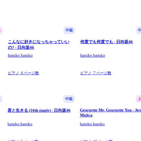
級
中級
こんなに好きになっちゃっていい
何度でも何度でも - 日向坂46
の? - 日向坂46
haruko haruko
haruko haruko
ピアノ,
6 ページ数
ピアノ,
7 ページ数
級
中級
Georgette Me, Georgette You - Av
君と生きる (16th single) - 日向坂46
Mujica
haruko haruko
haruko haruko