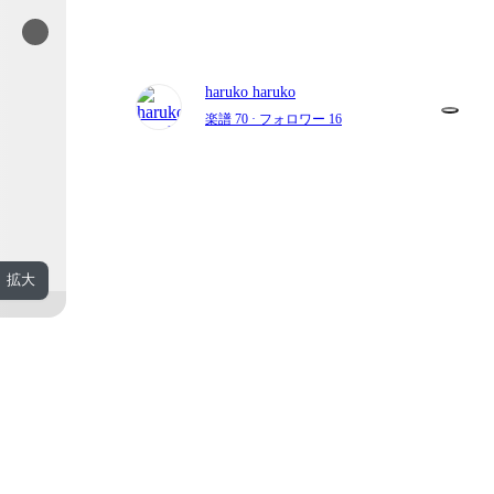
haruko haruko
楽譜 70
· フォロワー 16
拡大