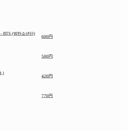
e
- BTS (방탄소년단)
600円
500円
ト)
420円
770円