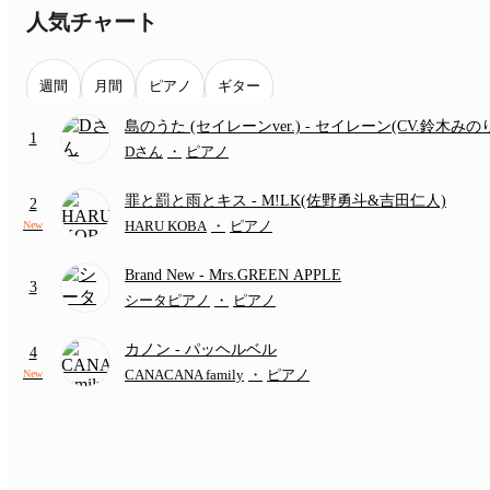
人気チャート
週間
月間
ピアノ
ギター
島のうた (セイレーンver.)
- セイレーン(CV.鈴木みの
1
(難易度:★★★★☆/歌詞・コード・ペダル付き/『映
Dさん
・
ピアノ
いかわ 人魚の島のひみつ』より)
罪と罰と雨とキス
- M!LK(佐野勇斗&吉田仁人)
2
HARU KOBA
・
ピアノ
New
Brand New
- Mrs.GREEN APPLE
3
シータピアノ
・
ピアノ
カノン
- パッヘルベル
4
CANACANA family
・
ピアノ
New