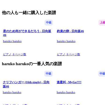
他の人も一緒に購入した楽譜
中級
上
君のため何ができるだろう - 日向坂
約束の卵 - 日向坂46
46
haruko haruko
haruko haruko
ピアノ,
6 ページ数
ピアノ,
6 ページ数
haruko harukoの一番人気の楽譜
中級
中
クリフハンガー (16th single) - 日向
迷星叫 - MyGo!!!!!
坂46
haruko haruko
haruko haruko