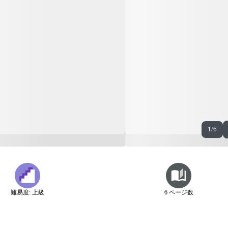
1/6
難易度: 上級
6 ページ数