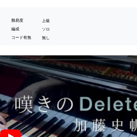
難易度
上級
編成
ソロ
コード有無
無し