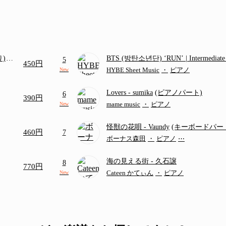
り)
BTS (방탄소년단) ‘RUN’ | Intermediat
5
450円
画ち
HYBE Sheet Music
・
ピアノ
New
Lovers
- sumika
(ピアノパート)
6
390円
mame music
・
ピアノ
New
怪獣の花唄
- Vaundy
(キーボードパー
460円
7
ボーナス森田
・
ピアノ
⋯
海の見える街
- 久石譲
8
770円
Cateen かてぃん
・
ピアノ
New