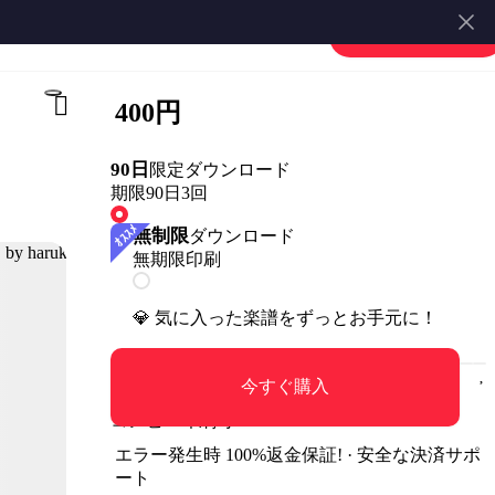
楽譜を販売する
会員登録・ログイン
400円
90日
限定ダウンロード
期限90日
3回
無制限
ダウンロード
無期限
印刷
💎 気に入った楽譜をずっとお手元に！
今すぐ購入
コンビニ印刷可
エラー発生時 100%返金保証! · 安全な決済サポ
ート