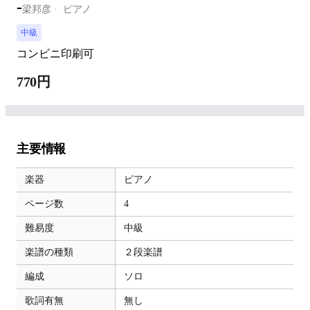
-
梁邦彦
ピアノ
中級
コンビニ印刷可
770円
主要情報
楽器
ピアノ
ページ数
4
難易度
中級
楽譜の種類
２段楽譜
編成
ソロ
歌詞有無
無し