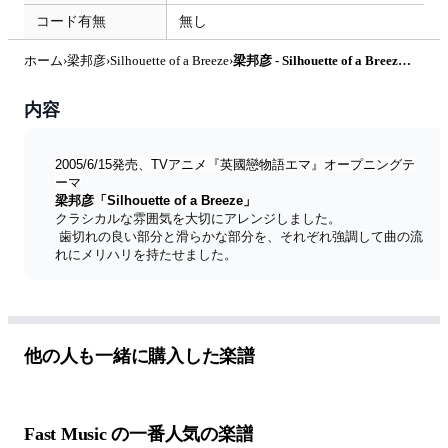
コード有無
無し
ホーム
›
梁邦彦
›
Silhouette of a Breeze
›
梁邦彦 - Silhouette of a Breeze by Fast Music
内容
2005/6/15発売、TVアニメ『英國戀物語エマ』オープニングテ
ーマ
梁邦彦「
Silhouette of a Breeze
」
クラシカルな雰囲気を大切にアレンジしました。
 歯切れの良い部分と滑らかな部分を、それぞれ強調して曲の流
れにメリハリを持たせました。
他の人も一緒に購入した楽譜
Fast Music の一番人気の楽譜