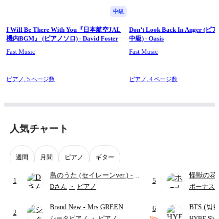
中級
I Will Be There With You『日本航空JAL
Don’t Look Back In Anger 
機内BGM』 (ピアノソロ) - David Foster
中級) - Oasis
Fast Music
Fast Music
ピアノ,
5 ページ数
ピアノ,
4 ページ数
人気チャート
週間
月間
ピアノ
ギター
島のうた (セイレーンver.)
-
怪獣の花
1
5
セイレーン(CV.鈴木みのり)
ードパー
Dさん
・
ピアノ
ボーナス
(難易度:★★★★☆/歌詞・コ
Brand New
- Mrs.GREEN
BTS (방탄
ード・ペダル付き/『映画ちい
6
2
APPLE
Intermedi
かわ 人魚の島のひみつ』よ
シータピアノ
・
ピアノ
HYBE Shee
New