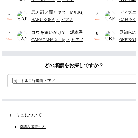
단)
り)
罪と罰と雨とキス
- M!LK(佐
ディズニ
3
7
野勇斗&吉田仁人)
レー
- Di
HARU KOBA
・
ピアノ
CAFUNE
New
New
ィズニー/D
コウを追いかけて
- 坂本秀一
見知らぬ
ード有)
4
8
(『溺れるナイフ』挿入歌)
ャツが乾
CANACANA family
・
ピアノ
OKEIKO P
New
New
歌)
どの楽譜をお探しですか？
ココミュについて
楽譜を販売する