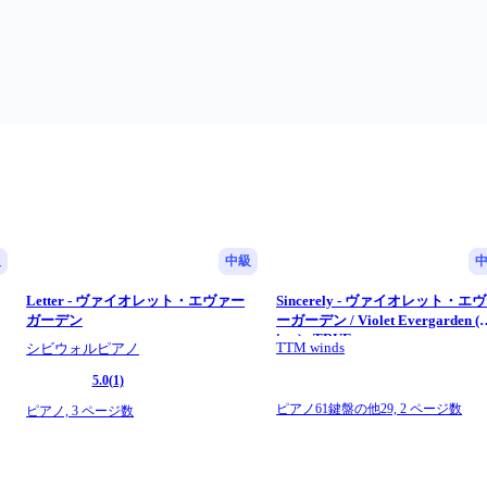
級
中級
Letter - ヴァイオレット・エヴァー
Sincerely - ヴァイオレット・エ
ガーデン
ーガーデン / Violet Evergarden (
inst) - TRUE
TTM winds
シビウォルピアノ
5.0
(1)
ピアノ61鍵盤の他29,
2 ページ数
ピアノ,
3 ページ数