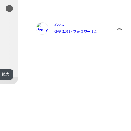
Peony
楽譜 2,611
· フォロワー 111
拡大