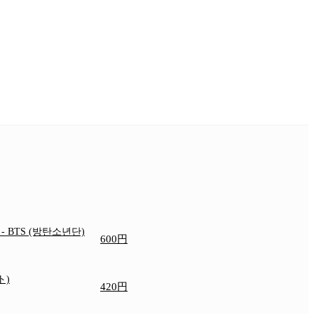
e
- BTS (방탄소년단)
600円
ト)
420円