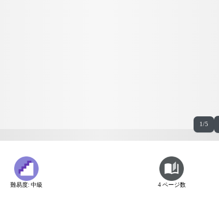
1/5
難易度: 中級
4 ページ数