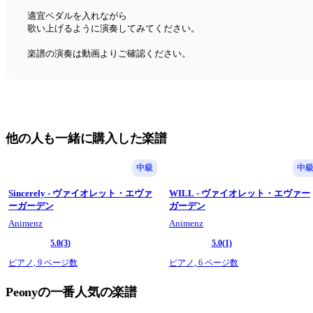
適宜ペダルを入れながら
歌い上げるように演奏してみてください。
楽譜の演奏は動画よりご確認ください。    
他の人も一緒に購入した楽譜
中級
中
Sincerely - ヴァイオレット・エヴァ
WILL - ヴァイオレット・エヴァー
ーガーデン
ガーデン
Animenz
Animenz
5.0
(3)
5.0
(1)
ピアノ,
9 ページ数
ピアノ,
6 ページ数
Peonyの一番人気の楽譜