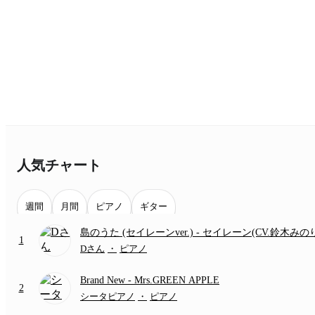
人気チャート
週間
月間
ピアノ
ギター
島のうた (セイレーンver.)
- セイレーン(CV.鈴木みの
1
(難易度:★★★★☆/歌詞・コード・ペダル付き/『映
Dさん
・
ピアノ
いかわ 人魚の島のひみつ』より)
Brand New
- Mrs.GREEN APPLE
2
シータピアノ
・
ピアノ