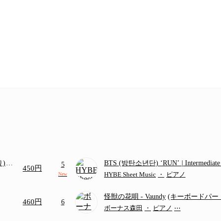
り)
BTS (방탄소년단) ‘RUN’ | Intermediat
5
450円
画ち
HYBE Sheet Music
・
ピアノ
New
怪獣の花唄
- Vaundy
(キーボードパー
460円
6
ボーナス森田
・
ピアノ
⋯