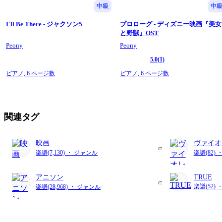
中級
中
I'll Be There - ジャクソン5
プロローグ - ディズニー映画『美女
と野獣』OST
Peony
Peony
5.0
(1)
ピアノ,
6 ページ数
ピアノ,
6 ページ数
関連タグ
映画
ヴァイオ
楽譜(7,130) ・ ジャンル
楽譜(82) 
アニソン
TRUE
楽譜(52)
楽譜(28,968) ・ ジャンル