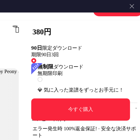
楽譜を販売する
会員登録・ログイン
380円
90日
限定ダウンロード
期限90日
3回
無制限
ダウンロード
無期限
印刷
💎 気に入った楽譜をずっとお手元に！
今すぐ購入
コンビニ印刷可
エラー発生時 100%返金保証! · 安全な決済サポ
ート