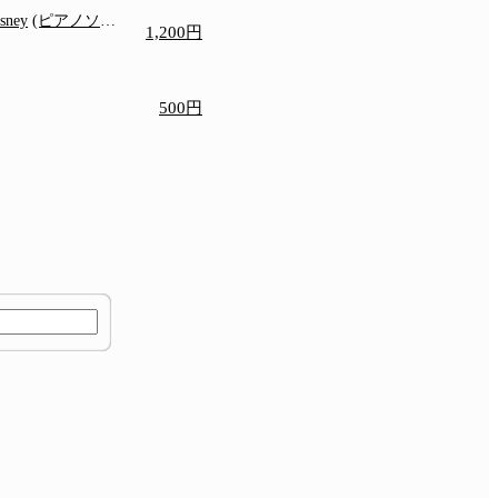
isney
(ピアノソロ/
1,200円
)
500円