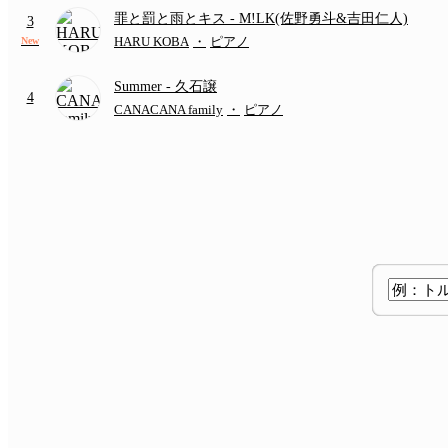
罪と罰と雨とキス
- M!LK(佐野勇斗&吉田仁人)
3
HARU KOBA
・
ピアノ
New
Summer
- 久石譲
4
CANACANA family
・
ピアノ