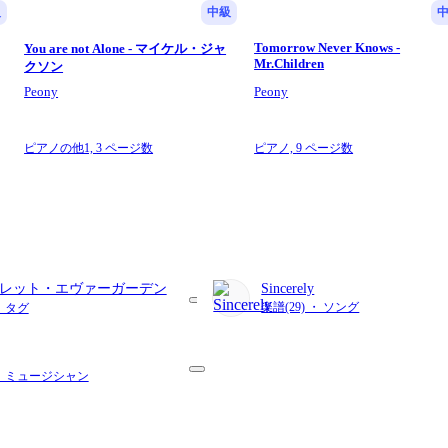
級
中級
Tomorrow Never Knows -
You are not Alone - マイケル・ジャ
Mr.Children
クソン
Peony
Peony
ピアノの他1,
3 ページ数
ピアノ,
9 ページ数
レット・エヴァーガーデン
Sincerely
楽譜(29) ・ ソング
・ タグ
 ・ ミュージシャン