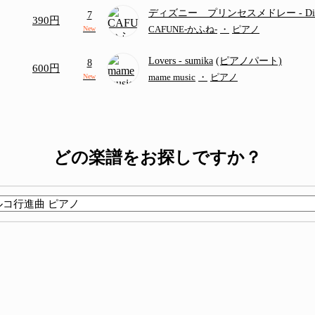
ディズニー プリンセスメドレー
- D
7
390円
ディズニー/Disney/メドレー/コード有
CAFUNE-かふね-
・
ピアノ
New
Lovers
- sumika
(ピアノパート)
8
600円
mame music
・
ピアノ
New
どの楽譜をお探しですか？