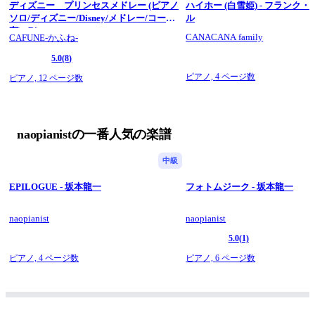
ディズニー プリンセスメドレー (ピアノ
ハイホー (白雪姫) - フランク
ソロ/ディズニー/Disney/メドレー/コード
ル
有) - Disney
CANACANA family
CAFUNE-かふね-
5.0
(8)
ピアノ,
4 ページ数
ピアノ,
12 ページ数
naopianistの一番人気の楽譜
中級
EPILOGUE - 坂本龍一
フォトムジーク - 坂本龍一
naopianist
naopianist
5.0
(1)
ピアノ,
4 ページ数
ピアノ,
6 ページ数