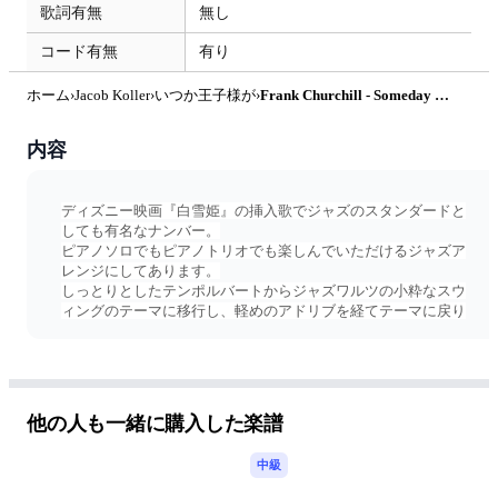
歌詞有無
無し
コード有無
有り
ホーム
›
Jacob Koller
›
いつか王子様が
›
Frank Churchill - Someday My Prince Will Come-ジャズアレンジ中級 by NaoMusic
内容
ディズニー映画『白雪姫』の挿入歌でジャズのスタンダードと
しても有名なナンバー。
ピアノソロでもピアノトリオでも楽しんでいただけるジャズア
レンジにしてあります。
しっとりとしたテンポルバートからジャズワルツの小粋なスウ
ィングのテーマに移行し、軽めのアドリブを経てテーマに戻り
エンディングという3コーラスの構成となっています。
ぜひ動画を見ながら挑戦してみてください。
他の人も一緒に購入した楽譜
中級