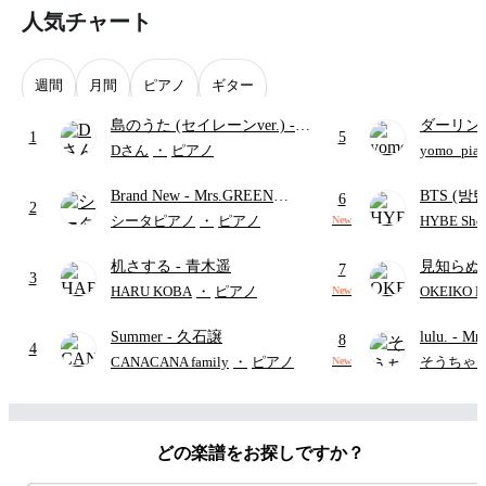
人気チャート
週間
月間
ピアノ
ギター
島のうた (セイレーンver.)
-
ダーリン
1
5
セイレーン(CV.鈴木みのり)
APPLE
Dさん
・
ピアノ
yomo_pia
(難易度:★★★★☆/歌詞・コ
付き／フ
Brand New
- Mrs.GREEN
BTS (방탄
ード・ペダル付き/『映画ちい
6
2
APPLE
Intermedi
かわ 人魚の島のひみつ』よ
シータピアノ
・
ピアノ
HYBE Shee
New
단)
り)
机さする
- 青木遥
見知らぬ
7
3
ャツが乾
HARU KOBA
・
ピアノ
OKEIKO P
New
歌)
Summer
- 久石譲
lulu.
- Mr
8
4
CANACANA family
・
ピアノ
そうちゃ
New
どの楽譜をお探しですか？