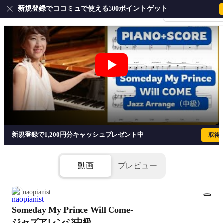
新規登録でココミュで使える300ポイントゲット
会員登録・ログイ
Someday My Prince Will Come-ジャ
新規登録で1,200円分キャッシュプレゼント中
取得
動画
プレビュー
naopianist
Someday My Prince Will Come-
1/5
ジャズアレンジ中級