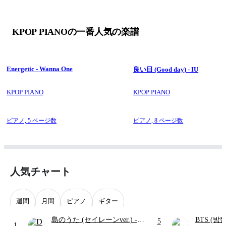
KPOP PIANOの一番人気の楽譜
Energetic - Wanna One
良い日 (Good day) - IU
KPOP PIANO
KPOP PIANO
ピアノ,
5 ページ数
ピアノ,
8 ページ数
人気チャート
週間
月間
ピアノ
ギター
島のうた (セイレーンver.)
-
BTS (방탄
5
1