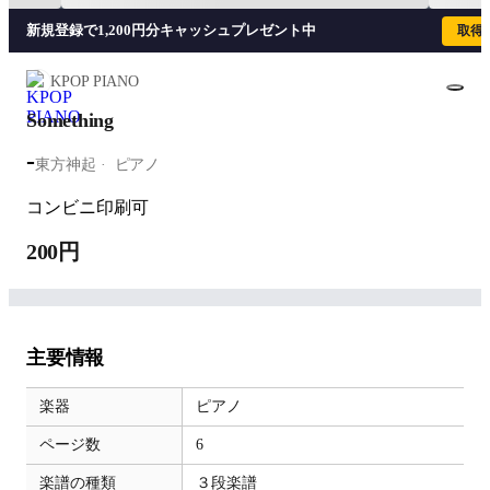
新規登録で1,200円分キャッシュプレゼント中
取得
KPOP PIANO
Something
-
東方神起
ピアノ
コンビニ印刷可
200円
主要情報
楽器
ピアノ
ページ数
6
楽譜の種類
３段楽譜