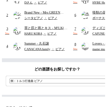
セイレーン(CV.鈴木みのり)
Intermedi
Dさん
・
ピアノ
HYBE Shee
New
(難易度:★★★★☆/歌詞・コ
단)
Brand New
- Mrs.GREEN
怪獣の花
ード・ペダル付き/『映画ちい
2
6
APPLE
ードパー
かわ 人魚の島のひみつ』よ
シータピアノ
・
ピアノ
ボーナス
り)
罪と罰と雨とキス
- M!LK(佐
ディズニ
3
7
野勇斗&吉田仁人)
レー
- Di
HARU KOBA
・
ピアノ
CAFUNE
New
New
ィズニー/D
Summer
- 久石譲
Lovers
- 
ード有)
8
4
ト)
CANACANA family
・
ピアノ
mame musi
New
どの楽譜をお探しですか？