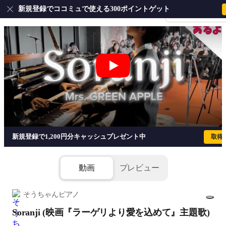
新規登録でココミュで使える300ポイントゲット
会員登録・ログイ
Soranji (映画『ラーゲリより愛を込めて』主
新規登録で1,200円分キャッシュプレゼント中
取得
動画
プレビュー
そうちゃんピアノ
Soranji (映画『ラーゲリより愛を込めて』主題歌)
1/8