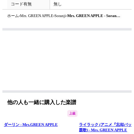
コード有無
無し
ホーム
›
Mrs. GREEN APPLE
›
Soranji
›
Mrs. GREEN APPLE - Soranji (映画『ラーゲリより愛を込めて』主題歌) by そうちゃん
他の人も一緒に購入した楽譜
上級
ダーリン - Mrs.GREEN APPLE
ライラック (アニメ『忘却バッ
題歌) - Mrs. GREEN APPLE