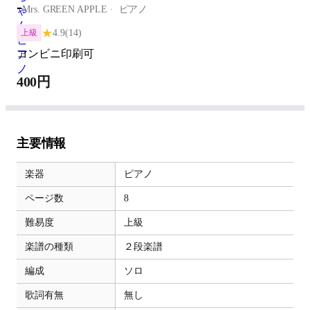
-
Mrs. GREEN APPLE
ピアノ
★
4.9
(14)
上級
コンビニ印刷可
400円
主要情報
楽器
ピアノ
ページ数
8
難易度
上級
楽譜の種類
２段楽譜
編成
ソロ
歌詞有無
無し