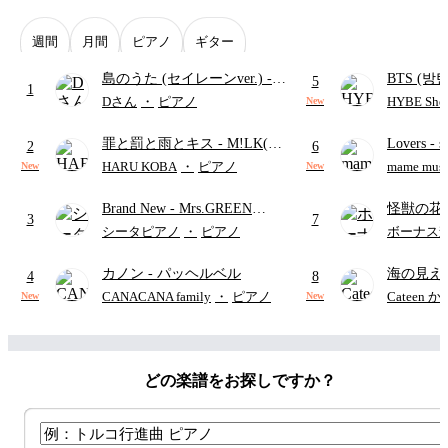
週間
月間
ピアノ
ギター
島のうた (セイレーンver.)
-
BTS (방탄
5
1
セイレーン(CV.鈴木みのり)
Intermedi
Dさん
・
ピアノ
HYBE Shee
New
(難易度:★★★★☆/歌詞・コ
단)
罪と罰と雨とキス
- M!LK(佐
Lovers
- 
ード・ペダル付き/『映画ちい
2
6
野勇斗&吉田仁人)
ト)
かわ 人魚の島のひみつ』よ
HARU KOBA
・
ピアノ
mame musi
New
New
り)
Brand New
- Mrs.GREEN
怪獣の花
3
7
APPLE
ードパー
シータピアノ
・
ピアノ
ボーナス
カノン
- パッヘルベル
海の見え
4
8
CANACANA family
・
ピアノ
Cateen 
New
New
どの楽譜をお探しですか？