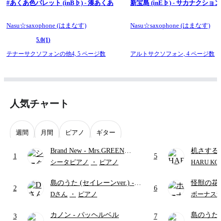
#あくあ色パレット (inB♭) - 湊あくあ
新宝島 (inE♭) - サカナクショ
Nasu☆saxophone (はまなす)
Nasu☆saxophone (はまなす)
5.0
(1)
テナーサクソフォンの他4,
5 ページ数
アルトサクソフォン,
4 ページ数
人気チャート
週間
月間
ピアノ
ギター
Brand New
- Mrs.GREEN
机さする
1
5
APPLE
シータピアノ
・
ピアノ
HARU KO
島のうた (セイレーンver.)
-
怪獣の花
2
6
セイレーン(CV.鈴木みのり)
ードパー
Dさん
・
ピアノ
ボーナス
(難易度:★★★★☆/歌詞・コ
カノン
- パッヘルベル
島のうた 
ード・ペダル付き/『映画ちい
3
7