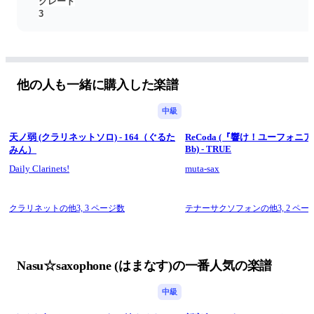
グレード
3
記譜
inB♭
ーーーーーーーーーーーーーーーーーー
その他の楽譜はこちらから
楽譜リスト
1
他の人も一緒に購入した楽譜
楽譜リスト 
2
中級
天ノ弱 (クラリネットソロ) - 164（ぐるた
ReCoda (『響け！ユーフォニアム3
Bb) - TRUE
みん）
Daily Clarinets!
muta-sax
クラリネットの他3,
3 ページ数
テナーサクソフォンの他3,
2 ペー
Nasu☆saxophone (はまなす)の一番人気の楽譜
中級