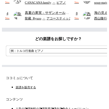
映画ちい
かわ 人魚の島のひみつ』よ
CANACANA family
・
ピアノ
soup-majo
New
New
つ
(ドレ
り)
真夏の果実
- サザンオールス
海の見え
4
8
ターズ
ウクレレ（S
龍藏_Ryuzo
・
アコースティックギター
西山隆行(Nis
New
New
アレンジ譜
どの楽譜をお探しですか？
ココミュについて
楽譜を販売する
コンテンツ
人気の楽譜
無料の楽譜
新着楽譜
全楽曲
全ミュージシャン