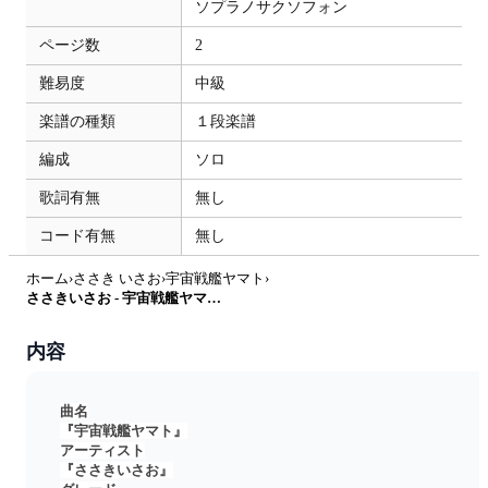
ソプラノサクソフォン
ページ数
2
難易度
中級
楽譜の種類
１段楽譜
編成
ソロ
歌詞有無
無し
コード有無
無し
ホーム
›
ささき いさお
›
宇宙戦艦ヤマト
›
ささきいさお - 宇宙戦艦ヤマト (inB♭) by はまなす
内容
曲名
『宇宙戦艦ヤマト』
アーティスト
『ささきいさお』