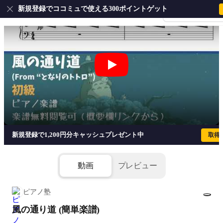
新規登録でココミュで使える300ポイントゲット
会員登録・ログイ
風の通り道 (簡単楽譜) - 久石譲
新規登録で1,200円分キャッシュプレゼント中
取得
動画
プレビュー
ピアノ塾
風の通り道 (簡単楽譜)
1/5