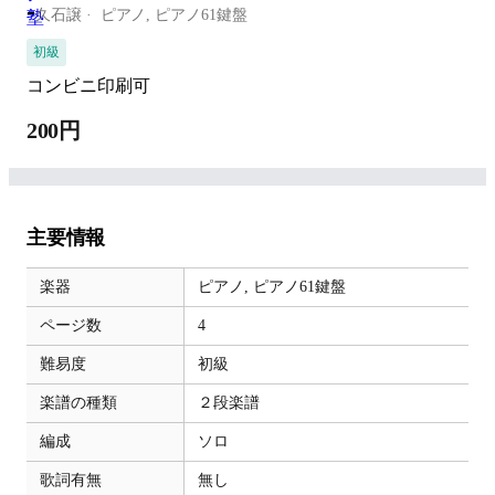
-
久石譲
ピアノ,
ピアノ61鍵盤
初級
コンビニ印刷可
200円
主要情報
楽器
ピアノ,
ピアノ61鍵盤
ページ数
4
難易度
初級
楽譜の種類
２段楽譜
編成
ソロ
歌詞有無
無し