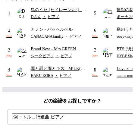
島のうた (セイレーンver.)
-
怪獣の花
1
5
セイレーン(CV.鈴木みのり)
ードパー
Dさん
・
ピアノ
ボーナス
(難易度:★★★★☆/歌詞・コ
カノン
- パッヘルベル
島のうた 
ード・ペダル付き/『映画ちい
2
6
映画ちい
かわ 人魚の島のひみつ』よ
CANACANA family
・
ピアノ
soup-majo
New
New
つ
(ドレ
り)
Brand New
- Mrs.GREEN
BTS (방탄
3
7
APPLE
Intermedi
シータピアノ
・
ピアノ
HYBE Shee
New
New
단)
罪と罰と雨とキス
- M!LK(佐
Lovers
- 
4
8
野勇斗&吉田仁人)
ト)
HARU KOBA
・
ピアノ
mame musi
New
New
どの楽譜をお探しですか？