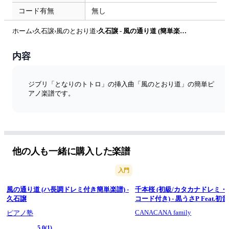
コード有無
無し
ホーム
›
久石譲
›
風のとおり道
›
久石譲 - 風の通り道 (簡単楽譜) by ピアノ塾
内容
ジブリ「となりのトトロ」の挿入曲「風のとおり道」の簡単ピ
アノ楽譜です。
他の人も一緒に購入した楽譜
入門
風の通り道 (ハ長調ドレミ付き簡単楽譜) -
千本桜 (初級/カタカナドレミ
久石譲
コード付き) - 黒うさP Feat.初
CANACANA family
ピアノ塾
5.0
(1)