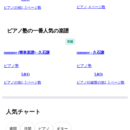
ピアノ,
4 ページ数
ピアノの他1,
3 ページ数
ピアノ塾の一番人気の楽譜
初級
summer (簡単楽譜) - 久石譲
summer - 久石譲
ピアノ塾
ピアノ塾
5.0
(1)
5.0
(3)
ピアノの他1,
5 ページ数
ピアノ61鍵盤の他1,
5 ページ数
人気チャート
週間
月間
ピアノ
ギター