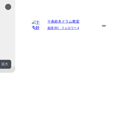
十条鈴木ドラム教室
楽譜 891
· フォロワー 4
拡大