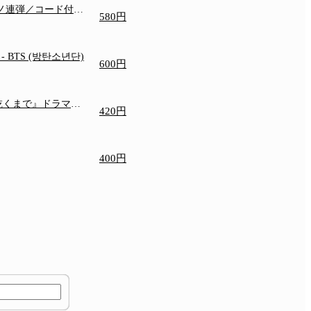
アノ連弾／コード付き
580円
e
- BTS (방탄소년단)
600円
乾くまで』ドラマ主
420円
400円