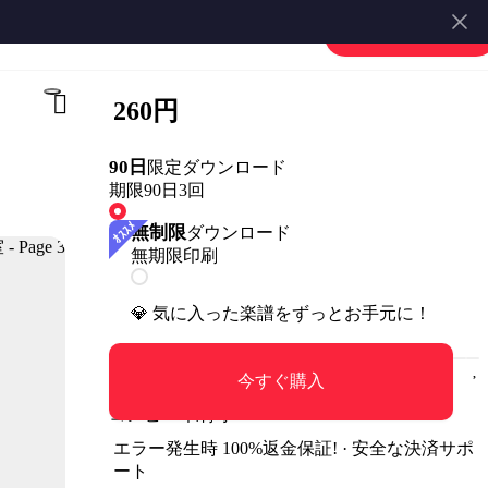
楽譜を販売する
会員登録・ログイン
260円
90日
限定ダウンロード
期限90日
3回
無制限
ダウンロード
無期限
印刷
💎 気に入った楽譜をずっとお手元に！
今すぐ購入
コンビニ印刷可
エラー発生時 100%返金保証! · 安全な決済サポ
ート