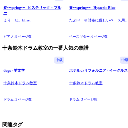
春〜spring〜 - ヒステリック・ブル
春〜spring〜 - Hysteric Blue
ー
えりーぜ。Elise.
たぶべー＠財布に優しいベース用
譜屋さん
ピアノ,
9 ページ数
ベースギター,
6 ページ数
十条鈴木ドラム教室の一番人気の楽譜
中級
中
dogs - 羊文学
ホテルカリフォルニア - イーグルス
十条鈴木ドラム教室
十条鈴木ドラム教室
ドラム,
3 ページ数
ドラム,
3 ページ数
関連タグ