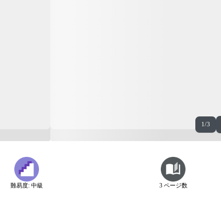
1/3
難易度: 中級
3 ページ数