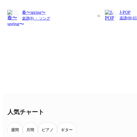
春〜spring〜
J-POP
楽譜(86,8
楽譜(8) ・ ソング
人気チャート
週間
月間
ピアノ
ギター