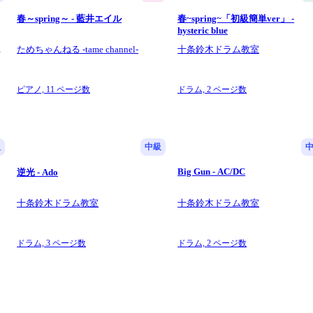
春～spring～ - 藍井エイル
春~spring~「初級簡単ver」 -
hysteric blue
楽
ためちゃんねる -tame channel-
十条鈴木ドラム教室
ピアノ,
11 ページ数
ドラム,
2 ページ数
級
中級
Big Gun - AC/DC
逆光 - Ado
十条鈴木ドラム教室
十条鈴木ドラム教室
ドラム,
3 ページ数
ドラム,
2 ページ数