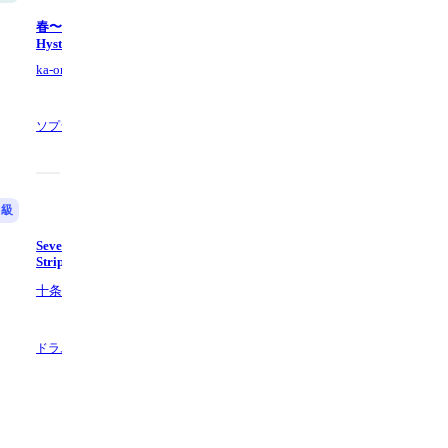
春〜spring〜（サックス四重奏） -
Hysteric Blue
ka-one
ソプラノサクソフォンの他3,
19 ページ
数
中級
中級
Seven Nation Army - The White
Gimme All Your Lovin' - ZZ T
Stripes
十条鈴木ドラム教室
十条鈴木ドラム教室
ドラム,
1 ページ数
ドラム,
3 ページ数