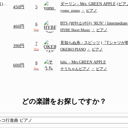
り)
ダーリン
- Mrs. GREEN APPLE
(ピ
450円
5
画ち
／フルバージョン)
yomo_piano
・
ピアノ
BTS (방탄소년단) ‘RUN’ | Intermediat
6
460円
HYBE Sheet Music
・
ピアノ
New
見知らぬ糸
- スピッツ
(『Tシャツが
7
390円
題歌)
OKEIKO PIANO
・
ピアノ
New
lulu.
- Mrs.GREEN APPLE
8
600円
そうちゃんピアノ
・
ピアノ
New
どの楽譜をお探しですか？