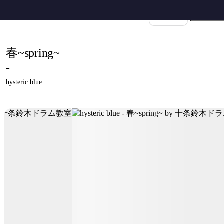
ホーム
›
hysteric blue
›
春〜spring〜
›
hysteric blue - 春~spring~ by 十条鈴木
楽譜名
春~spring~
-
hysteric blue