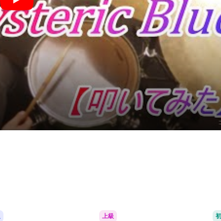
春~spring~ - hysteric blue
級
上級