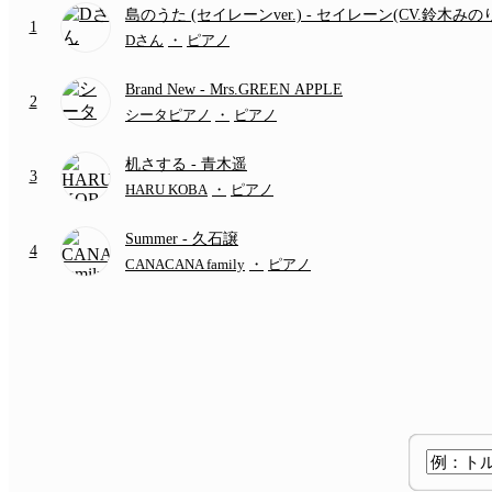
島のうた (セイレーンver.)
- セイレーン(CV.鈴木みの
1
(難易度:★★★★☆/歌詞・コード・ペダル付き/『映
Dさん
・
ピアノ
いかわ 人魚の島のひみつ』より)
Brand New
- Mrs.GREEN APPLE
2
シータピアノ
・
ピアノ
机さする
- 青木遥
3
HARU KOBA
・
ピアノ
Summer
- 久石譲
4
CANACANA family
・
ピアノ