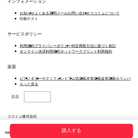
インフォメーション
お知らせ
よくある質問
メールお問い合わせ
ココミュについて
印刷テスト
サービスポリシー
利用規約
プライバシーポリシー
特定商取引法に基づく表記
オンライン決済利用規約
ネットワークプリント利用規約
楽器
ピアノ
ギター
サクソフォン
ドラム
弦楽器
木管楽器
金管楽器
カリンバ
もっと見る
楽器
日本語
ココミュ株式会社
東京都港区虎ノ門4丁目1−1 23階
Copyright © 2019 ~ 2026
購入する