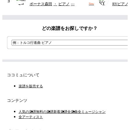
4
ードパート)
ボーナス森田
・
ピアノ
⋯
RYピアノ
New
どの楽譜をお探しですか？
ココミュについて
楽譜を販売する
コンテンツ
人気の楽譜
無料の楽譜
新着楽譜
全楽曲
全ミュージシャン
全アーティスト