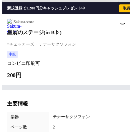
新規登録で1,200円分キャッシュプレゼント中
取得
Sakura-store
星屑のステージ(in B♭)
-
チェッカーズ
テナーサクソフォン
中級
コンビニ印刷可
200円
主要情報
楽器
テナーサクソフォン
ページ数
2