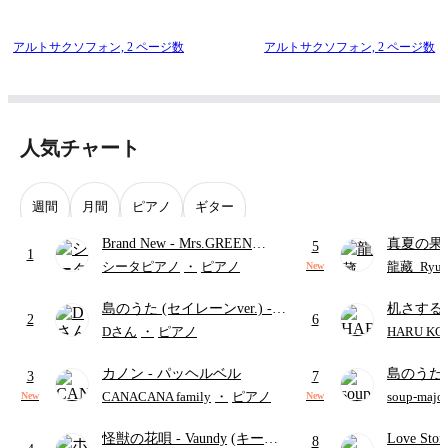
アルトサクソフォン,
2 ページ数
アルトサクソフォン,
2 ページ数
人気チャート
週間
月間
ピアノ
ギター
Brand New
- Mrs.GREEN
真夏の果
5
1
APPLE
ターズ
シータピアノ
・
ピアノ
龍藏_Ryuz
New
島のうた (セイレーンver.)
-
机さする
2
6
セイレーン(CV.鈴木みのり)
Dさん
・
ピアノ
HARU KO
(難易度:★★★★☆/歌詞・コ
カノン
- パッヘルベル
島のうた 
ード・ペダル付き/『映画ちい
3
7
映画ちい
かわ 人魚の島のひみつ』よ
CANACANA family
・
ピアノ
soup-majo
New
New
つ
(ドレ
り)
怪獣の花唄
- Vaundy
(キーボ
Love St
8