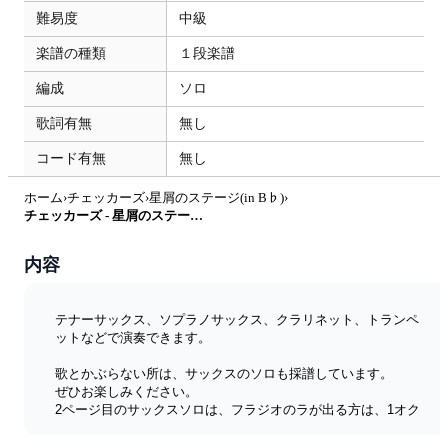
難易度
中級
楽譜の種類
１段楽譜
編成
ソロ
歌詞有無
無し
コード有無
無し
ホーム
›
チェッカーズ
›
星屑のステージ(in B♭)
›
チェッカーズ - 星屑のステージ(in B♭) by Sakura-store
内容
テナーサックス、ソプラノサックス、クラリネット、トランペ
ットなどで演奏できます。
歌とかぶらない所は、サックスのソロも採譜しています。
ぜひお楽しみください。
2ページ目のサックスソロは、フラジオのラが出る方は、1オク
ターブ上げて吹いてください。