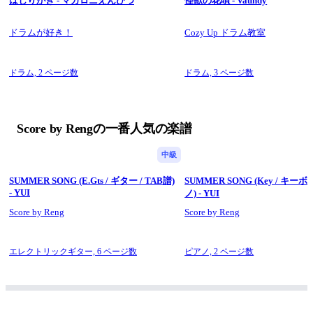
はしりがき - マカロニえんぴつ
怪獣の花唄 - Vaundy
<パート譜の案内> *linkになってます
→ スターライトパレード E.Gt(TAB)
ドラムが好き！
Cozy Up ドラム教室
→ スターライトパレード Key
→ スターライトパレード Bass(TAB)
　 スターライトパレード Dr. =これ=
ドラム,
2 ページ数
ドラム,
3 ページ数
Score by Rengの一番人気の楽譜
中級
SUMMER SONG (E.Gts / ギター / TAB譜)
SUMMER SONG (Key / キーボ
- YUI
ノ) - YUI
Score by Reng
Score by Reng
エレクトリックギター,
6 ページ数
ピアノ,
2 ページ数