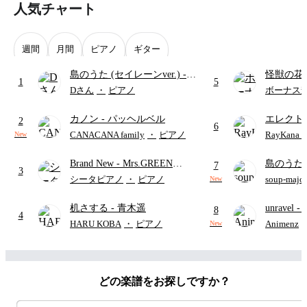
人気チャート
週間
月間
ピアノ
ギター
島のうた (セイレーンver.)
-
怪獣の花
1
5
セイレーン(CV.鈴木みのり)
ードパー
Dさん
・
ピアノ
ボーナス
(難易度:★★★★☆/歌詞・コ
カノン
- パッヘルベル
エレクト
ード・ペダル付き/『映画ちい
2
6
ディズニ
かわ 人魚の島のひみつ』よ
CANACANA family
・
ピアノ
RayKan
New
り)
Brand New
- Mrs.GREEN
島のうた 
7
3
APPLE
映画ちい
シータピアノ
・
ピアノ
soup-majo
New
つ
(ドレ
机さする
- 青木遥
unravel
-
8
4
雨
HARU KOBA
・
ピアノ
Animenz
New
どの楽譜をお探しですか？