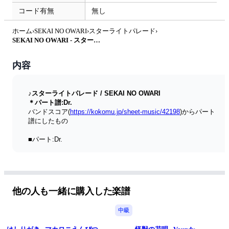
コード有無
無し
ホーム
›
SEKAI NO OWARI
›
スターライトパレード
›
SEKAI NO OWARI - スターライトパレード (Dr./ドラム譜) by Score by Reng
内容
♪スターライトパレード / SEKAI NO OWARI
＊パート譜:Dr.
バンドスコア(
https://kokomu.jp/sheet-music/42198
)からパート
譜にしたもの
■パート:Dr.
■PDF:A4、5p
■2014 CM トヨタ『ラクティス』
※ギターTAB譜主体(=midi再生音)の動画
→https://youtu.be/bg52jCyJOG0
他の人も一緒に購入した楽譜
中級