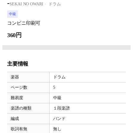
-
SEKAI NO OWARI
ドラム
中級
コンビニ印刷可
360円
主要情報
楽器
ドラム
ページ数
5
難易度
中級
楽譜の種類
１段楽譜
編成
バンド
歌詞有無
無し