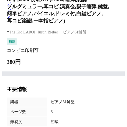
ブルグミュラー,耳コピ,演奏会,親子連弾,鍵盤,
簡単ピアノ,バイエル,ドレミ付,白鍵ピアノ,
耳コピ楽譜,一本指ピアノ)
-
The Kid LAROI, Justin Bieber
ピアノ61鍵盤
初級
コンビニ印刷可
380円
主要情報
楽器
ピアノ61鍵盤
ページ数
3
難易度
初級