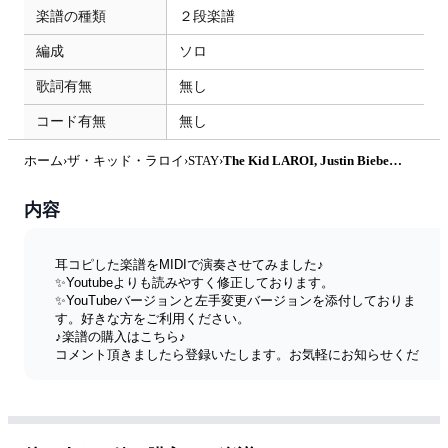
楽譜の種類
２段楽譜
編成
ソロ
歌詞有無
無し
コード有無
無し
ホーム
›
ザ・キッド・ラロイ
›
STAY
›
The Kid LAROI, Justin Bieber - 「STAY」The Kid LAROI, Justin Bieber doremi easy piano 初級ver. (Piano,連弾,楽譜,ブルグミュラー,耳コピ,演奏会,親子連弾,鍵盤,簡単ピアノ,バイエル,ドレミ付,白鍵ピアノ,耳コピ楽譜,一本指ピアノ) by ラボのピアノ
内容
耳コピした楽譜をMIDIで演奏させてみました♪
✨Youtubeよりも読みやすく修正しております。
✨YouTubeバージョンと左手変更バージョンを添付しておりま
す。好きな方をご利用ください。
♪楽譜の購入はこちら♪
コメント頂きましたら登録いたします。お気軽にお知らせくだ
さい(^^)
☆新曲は登録までに時間がかかりますので少しお待ちください
m(. .)m
【kokomu】
https://www.kokomu.jp/artist/labopiano
【Piascore】
https://store.piascore.com/publishers/3124