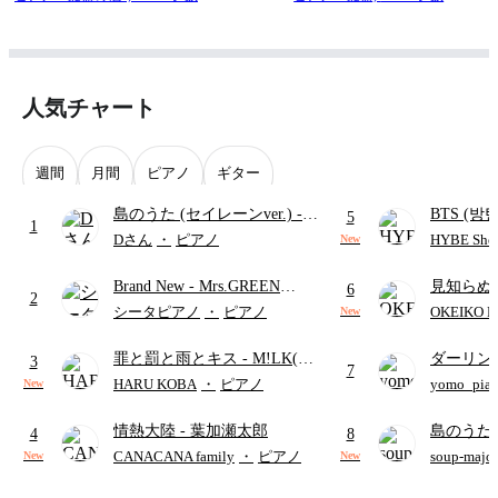
人気チャート
週間
月間
ピアノ
ギター
島のうた (セイレーンver.)
-
BTS (방탄
5
1
セイレーン(CV.鈴木みのり)
Intermedi
Dさん
・
ピアノ
HYBE Shee
New
(難易度:★★★★☆/歌詞・コ
단)
Brand New
- Mrs.GREEN
見知らぬ
ード・ペダル付き/『映画ちい
6
2
APPLE
ャツが乾
かわ 人魚の島のひみつ』よ
シータピアノ
・
ピアノ
OKEIKO P
New
歌)
り)
罪と罰と雨とキス
- M!LK(佐
ダーリン
3
7
野勇斗&吉田仁人)
APPLE
HARU KOBA
・
ピアノ
yomo_pia
New
付き／フ
情熱大陸
- 葉加瀬太郎
島のうた 
4
8
映画ちい
CANACANA family
・
ピアノ
soup-majo
New
New
つ
(ドレ