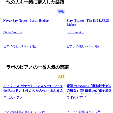
他の人も一緒に購入した楽譜
♪YouTube、ブログ、ツイッターはこちら♪
【チャンネル登録】
https://bit.ly/2PadxZv
中級
【blog】
https://labopiano.com/
【twitter】
https://twitter.com/labonopiano
Never Say Never - Justin Bieber
Stay (Piano) - The Kid LAROI, J
初心者のための簡単ピアノ♪
Bieber
リクエスト曲があればお気軽にどうぞ♪
新着通知が届くチャンネル登録をよろしくお願いいたします
Piano Go Life
Instrument T
(^^♪
★「バイエル」～「ブルグミュラー」程度で演奏できると思い
ます(^^)★
ピアノの他1,
4 ページ数
ピアノの他1,
2 ページ数
※原音ver.(原曲キーver.)以外は、初心者の方でも弾きやすいよ
う転調含め「移調」しています。
「原曲キー」をご希望の方は「原音ver.(原曲キーver.)」をご利
用ください。
ラボのピアノの一番人気の楽譜
入門
１・２・３ ポケットモンスターOP After
祝福 YOASOBI『機動戦士ガン
the Rainドレミ付 かんたんver. - まふまふ
の魔女』OP 白鍵ver. (親子連弾
ピアノ/白鍵ピアノ/演奏会/ドレ
ラボのピアノ
ラボのピアノ
鍵盤/piano) - Ayase
ピアノ61鍵盤の他1,
4 ページ数
ピアノ61鍵盤,
4 ページ数