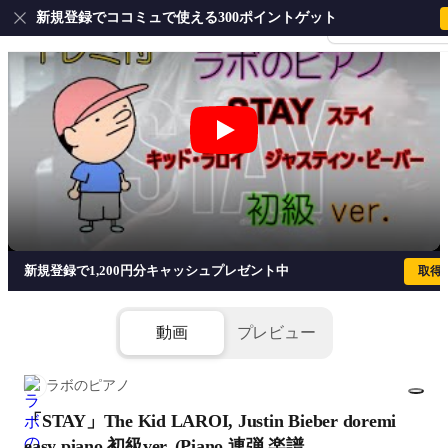
新規登録でココミュで使える300ポイントゲット
会員登録・ログイ
「STAY」The Kid LAROI, Justin
新規登録で1,200円分キャッシュプレゼント中
取得
動画
プレビュー
ラボのピアノ
「STAY」The Kid LAROI, Justin Bieber doremi
1/4
添付ファイル(2個)
easy piano 初級ver. (Piano,連弾,楽譜,