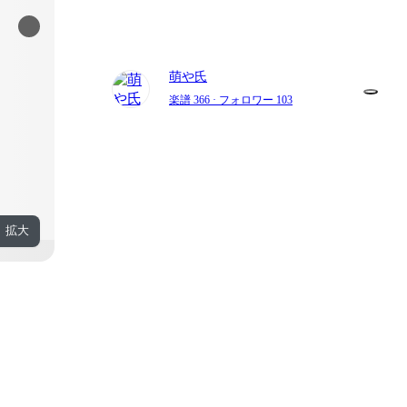
萌や氏
楽譜 366
· フォロワー 103
拡大