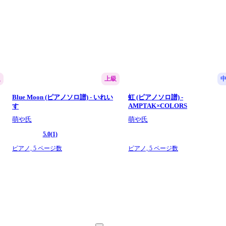
級
上級
Blue Moon (ピアノソロ譜) - いれい
虹 (ピアノソロ譜) -
AMPTAK×COLORS
す
萌や氏
萌や氏
5.0
(1)
ピアノ,
5 ページ数
ピアノ,
5 ページ数