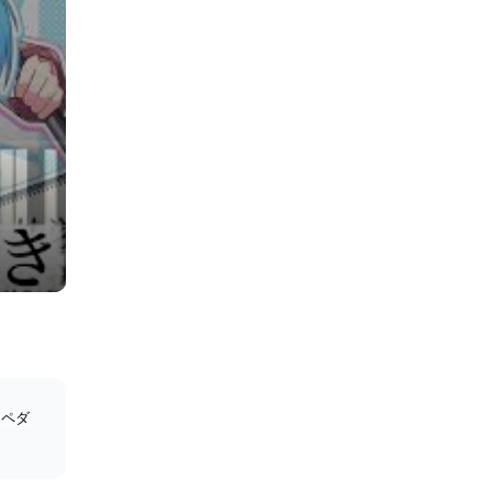
) - すとぷり
。ペダ