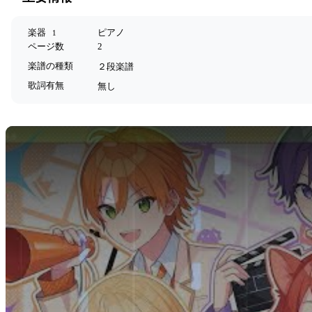
楽器
ピアノ
1
ページ数
2
楽譜の種類
２段楽譜
歌詞有無
無し