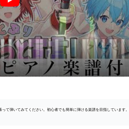
すとぷりnoりみっと宣言！Strawberry Prince NO LIMIT (ピアノソロ譜
張って弾いてみてください。初心者でも簡単に弾ける楽譜を目指しています