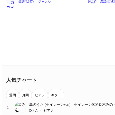
楽譜(87,4
楽譜(4,347) ・ ジャンル
人気チャート
週間
月間
ピアノ
ギター
島のうた (セイレーンver.)
- セイレーン(CV.鈴木みの
1
(難易度:★★★★☆/歌詞・コード・ペダル付き/『映
Dさん
・
ピアノ