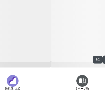
1/2
難易度: 上級
2 ページ数