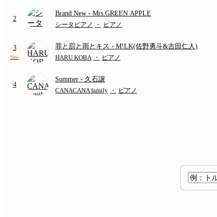
いかわ 人魚の島のひみつ』より)
Brand New
- Mrs.GREEN APPLE
2
シータピアノ
・
ピアノ
罪と罰と雨とキス
- M!LK(佐野勇斗&吉田仁人)
3
HARU KOBA
・
ピアノ
New
Summer
- 久石譲
4
CANACANA family
・
ピアノ