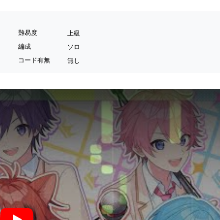
難易度
上級
編成
ソロ
コード有無
無し