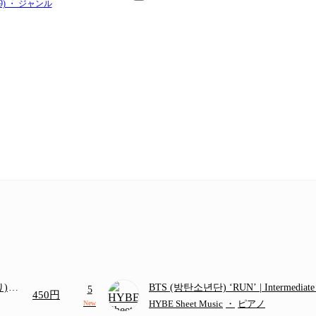
59) ・ ジャンル
り)
BTS (방탄소년단) ‘RUN’ | Intermediat
5
450円
画ち
HYBE Sheet Music
・
ピアノ
New