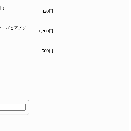
ト)
420円
isney
(ピアノソロ/
1,200円
)
500円