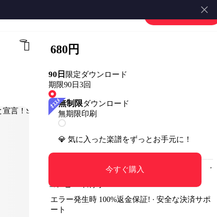
すとぷり - すとぷりnoりみっと宣言！Strawberry Prince NO LIMIT (ピアノソロ譜) by 萌や氏
楽譜を販売する
会員登録・ログイン
680円
90日
限定ダウンロード
期限90日
3回
無制限
ダウンロード
無期限
印刷
💎 気に入った楽譜をずっとお手元に！
今すぐ購入
コンビニ印刷可
エラー発生時 100%返金保証! · 安全な決済サポ
ート