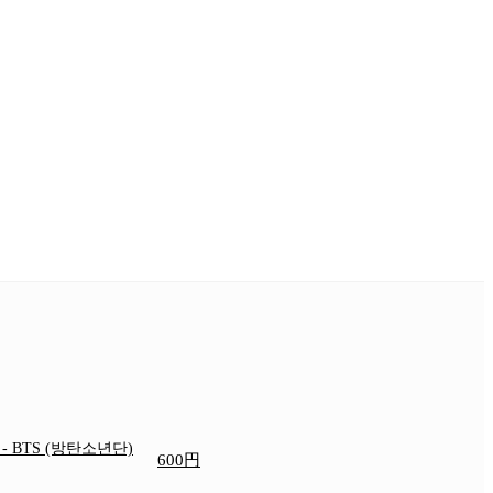
e
- BTS (방탄소년단)
600円