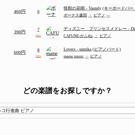
怪獣の花唄
- Vaundy
(キーボードパー
460円
6
ボーナス森田
・
ピアノ
⋯
ディズニー プリンセスメドレー
- D
7
390円
ディズニー/Disney/メドレー/コード有
CAFUNE-かふね-
・
ピアノ
New
Lovers
- sumika
(ピアノパート)
8
600円
mame music
・
ピアノ
New
どの楽譜をお探しですか？