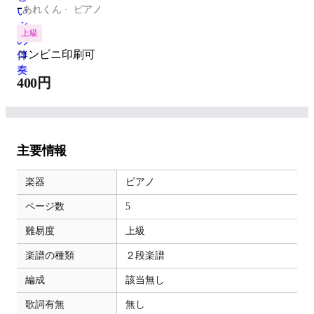
-
あれくん
ピアノ
上級
コンビニ印刷可
400円
主要情報
楽器
ピアノ
ページ数
5
難易度
上級
楽譜の種類
２段楽譜
編成
該当無し
歌詞有無
無し