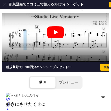
新規登録でココミュで使える300ポイントゲット
会員登録・ログイ
好きにさせたくせに - あれくん
新規登録で1,200円分キャッシュプレゼント中
取得
動画
プレビュー
やまといぶの伴奏
好きにさせたくせに
1/5