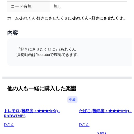
コード有無
無し
ホーム
›
あれくん
›
好きにさせたくせに
›
あれくん - 好きにさせたくせに by やまといぶの伴奏
内容
『好きにさせたくせに』/あれくん 
演奏動画はYoutubeで確認できます。
他の人も一緒に購入した楽譜
中級
トレモロ (難易度：★★★☆☆) -
たばこ (難易度：★★★☆☆) 
RADWIMPS
Dさん
Dさん
5.0
(1)