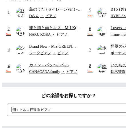
島のうた (セイレーンver.)
-
BTS (방탄
5
1
セイレーン(CV.鈴木みのり)
Intermedi
Dさん
・
ピアノ
HYBE Shee
New
(難易度:★★★★☆/歌詞・コ
단)
罪と罰と雨とキス
- M!LK(佐
Lovers
- 
ード・ペダル付き/『映画ちい
2
6
野勇斗&吉田仁人)
ト)
かわ 人魚の島のひみつ』よ
HARU KOBA
・
ピアノ
mame musi
New
New
り)
Brand New
- Mrs.GREEN
怪獣の花
3
7
APPLE
ードパー
シータピアノ
・
ピアノ
ボーナス
カノン
- パッヘルベル
いのちの
4
8
CANACANA family
・
ピアノ
鈴木智貴
New
New
どの楽譜をお探しですか？